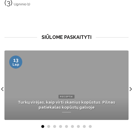
(3)
Ugninio
(1)
SIŪLOME PASKAITYTI
14
Kov
ŽMONĖS
41-ąjį gimtadienį švenčianti Natalija Bunkė:
„Didžiausią gyvenimo dovaną jau gavau“