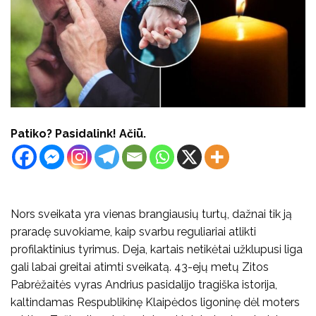
Patiko? Pasidalink! Ačiū.
Nors sveikata yra vienas brangiausių turtų, dažnai tik ją
praradę suvokiame, kaip svarbu reguliariai atlikti
profilaktinius tyrimus. Deja, kartais netikėtai užklupusi liga
gali labai greitai atimti sveikatą. 43-ejų metų Zitos
Pabrėžaitės vyras Andrius pasidalijo tragiška istorija,
kaltindamas Respublikinę Klaipėdos ligoninę dėl moters