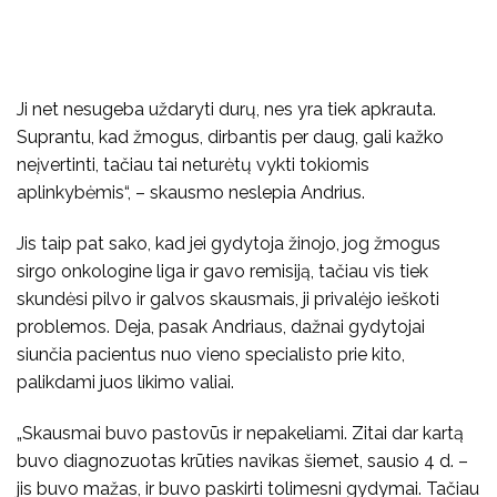
Ji net nesugeba uždaryti durų, nes yra tiek apkrauta.
Suprantu, kad žmogus, dirbantis per daug, gali kažko
neįvertinti, tačiau tai neturėtų vykti tokiomis
aplinkybėmis“, – skausmo neslepia Andrius.
Jis taip pat sako, kad jei gydytoja žinojo, jog žmogus
sirgo onkologine liga ir gavo remisiją, tačiau vis tiek
skundėsi pilvo ir galvos skausmais, ji privalėjo ieškoti
problemos. Deja, pasak Andriaus, dažnai gydytojai
siunčia pacientus nuo vieno specialisto prie kito,
palikdami juos likimo valiai.
„Skausmai buvo pastovūs ir nepakeliami. Zitai dar kartą
buvo diagnozuotas krūties navikas šiemet, sausio 4 d. –
jis buvo mažas, ir buvo paskirti tolimesni gydymai. Tačiau