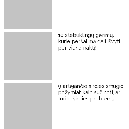
10 stebuklingų gėrimų,
kurie peršalimą gali išvyti
per vieną naktį!
9 artėjančio širdies smūgio
požymiai: kaip sužinoti, ar
turite širdies problemų