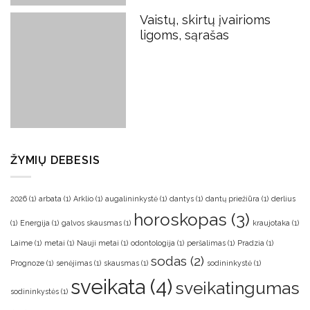
Vaistų, skirtų įvairioms
ligoms, sąrašas
ŽYMIŲ DEBESIS
2026
(1)
arbata
(1)
Arklio
(1)
augalininkystė
(1)
dantys
(1)
dantų priežiūra
(1)
derlius
horoskopas
(3)
(1)
Energija
(1)
galvos skausmas
(1)
kraujotaka
(1)
Laime
(1)
metai
(1)
Nauji metai
(1)
odontologija
(1)
peršalimas
(1)
Pradzia
(1)
sodas
(2)
Prognoze
(1)
senėjimas
(1)
skausmas
(1)
sodininkystė
(1)
sveikata
(4)
sveikatingumas
sodininkystės
(1)