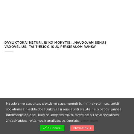
DVYLIKTOKAI NETURI, IŠ KO MOKYTIS: „NAUDOJAM SENUS
VADOVĖLIUS, TAI TIESIOG IŠ JŲ PERSIRAŠOM RANKA“
Naudojame slapukus siekdami suasmeninti turinį ir skelbimus, teikti
socialinės žiniasklaidos funkcijas ir analizuoti srautą.
Taip pat dalijamės
informacija apie tai, kaip naudojatės mūsų svetaine su savo socialinės
žiniasklaidos, reklamos ir analizės partneriais.
View more
Nesutinku
Sutinku