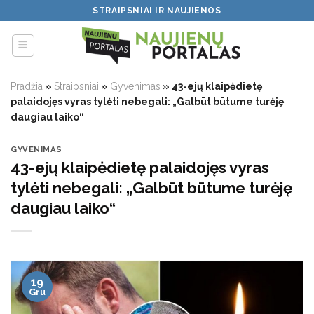
Skip
STRAIPSNIAI IR NAUJIENOS
to
content
Pradžia
»
Straipsniai
»
Gyvenimas
»
43-ejų klaipėdietę
palaidojęs vyras tylėti nebegali: „Galbūt būtume turėję
daugiau laiko“
GYVENIMAS
43-ejų klaipėdietę palaidojęs vyras
tylėti nebegali: „Galbūt būtume turėję
daugiau laiko“
19
Gru