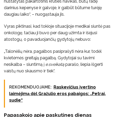
nustatytas pakartotinis krūties navikas, būtų radę
darinius kepenyse ir galvoje, ir galbūt būtume turėję
daugiau laiko“, – nuogąstauja jis.
Vyras piktinasi, kad tokioje situacijoje medikai siuntė pas
onkologę, tačiau ji buvo per daug užimta ir išėjusi
atostogų, o pavaduojančių gydytojų nebuvo:
„Talonėlių nėra, pagalbos pasiprašyti nėra kur, todėl
kvietėmės greitąją pagalbą. Gydytojai su tavimi
nesikalba – siuntimą į
e.sveikatą
parašo, liepia išgerti
vaistų nuo skausmo ir tiek“.
REKOMENDUOJAME:
Raskevičius įvertino
laimėjimą dėl Gražulio eros pabaigos: „Petrai,
sudie“
Papasakojo apie paskutines dienas