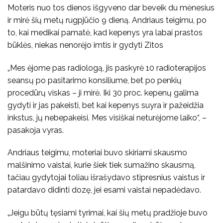
Moteris nuo tos dienos išgyveno dar beveik du mėnesius
ir mirė šių metų rugpjūčio 9 dieną. Andriaus teigimu, po
to, kai medikai pamatė, kad kepenys yra labai prastos
būklės, niekas nenorėjo imtis ir gydyti Zitos
„Mes ėjome pas radiologą, jis paskyrė 10 radioterapijos
seansų po pasitarimo konsiliume, bet po penkių
procedūrų viskas – ji mirė. Iki 30 proc. kepenų galima
gydyti ir jas pakeisti, bet kai kepenys suyra ir pažeidžia
inkstus, jų nebepakeisi. Mes visiškai neturėjome laiko“, –
pasakoja vyras.
Andriaus teigimu, moteriai buvo skiriami skausmo
malšinimo vaistai, kurie šiek tiek sumažino skausmą,
tačiau gydytojai toliau išrašydavo stipresnius vaistus ir
patardavo didinti dozę, jei esami vaistai nepadėdavo.
„Jeigu būtų tęsiami tyrimai, kai šių metų pradžioje buvo