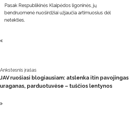
Pasak Respublikinės Klaipėdos ligoninės, jų
bendruomenė nuoširdžiai užjaučia artimuosius dėl
netekties.
Post
Navigation
Ankstesnis įrašas
JAV ruošiasi blogiausiam: atslenka itin pavojingas
uraganas, parduotuvėse – tuščios lentynos