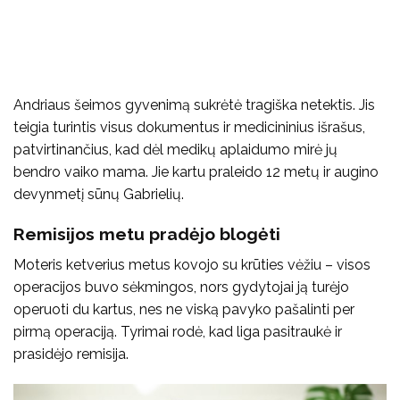
Andriaus šeimos gyvenimą sukrėtė tragiška netektis. Jis
teigia turintis visus dokumentus ir medicininius išrašus,
patvirtinančius, kad dėl medikų aplaidumo mirė jų
bendro vaiko mama. Jie kartu praleido 12 metų ir augino
devynmetį sūnų Gabrielių.
Remisijos metu pradėjo blogėti
Moteris ketverius metus kovojo su krūties vėžiu – visos
operacijos buvo sėkmingos, nors gydytojai ją turėjo
operuoti du kartus, nes ne viską pavyko pašalinti per
pirmą operaciją. Tyrimai rodė, kad liga pasitraukė ir
prasidėjo remisija.