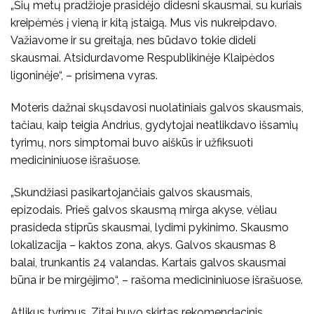
„Šių metų pradžioje prasidėjo didesni skausmai, su kuriais
kreipėmės į vieną ir kitą įstaigą. Mus vis nukreipdavo.
Važiavome ir su greitąja, nes būdavo tokie dideli
skausmai. Atsidurdavome Respublikinėje Klaipėdos
ligoninėje“, – prisimena vyras.
Moteris dažnai skųsdavosi nuolatiniais galvos skausmais,
tačiau, kaip teigia Andrius, gydytojai neatlikdavo išsamių
tyrimų, nors simptomai buvo aiškūs ir užfiksuoti
medicininiuose išrašuose.
„Skundžiasi pasikartojančiais galvos skausmais,
epizodais. Prieš galvos skausmą mirga akyse, vėliau
prasideda stiprūs skausmai, lydimi pykinimo. Skausmo
lokalizacija – kaktos zona, akys. Galvos skausmas 8
balai, trunkantis 24 valandas. Kartais galvos skausmai
būna ir be mirgėjimo“, – rašoma medicininiuose išrašuose.
Atlikus tyrimus, Zitai buvo skirtas rekomendacinis