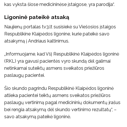
kas vyksta šiose medicininėse įstaigose, yra parodija“.
Ligoninė pateikė atsaką
Naujienų portalas tv3.lt susisiekė su Viešosios įstaigos
Respublikine Klaipėdos ligonine, kurie pateikė savo
atsakymą į Andriaus kaltinimus.
„Informuojame, kad VšĮ Respublikinė Klaipėdos ligoninė
(RKL) yra gavusi pacientės vyro skundą dėl galimai
netinkamai suteiktų asmens sveikatos priežiūros
paslaugų pacientei.
Šio skundo pagrindu Respublikinė Klaipėdos ligoninė
atlieka pacientei teiktų asmens sveikatos priežiūros
paslaugų vertinimą pagal medicininių dokumentų įrašus
bei rengia atsakymą dėl skundo vertinimo rezultatų“, –
savo atsakymą pateikė ligoninė.