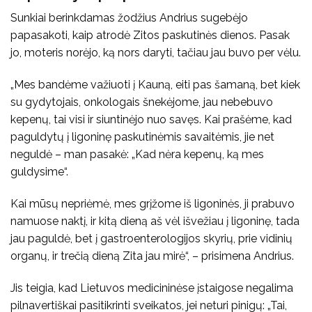
Sunkiai berinkdamas žodžius Andrius sugebėjo
papasakoti, kaip atrodė Zitos paskutinės dienos. Pasak
jo, moteris norėjo, ką nors daryti, tačiau jau buvo per vėlu.
„Mes bandėme važiuoti į Kauną, eiti pas šamaną, bet kiek
su gydytojais, onkologais šnekėjome, jau nebebuvo
kepenų, tai visi ir siuntinėjo nuo savęs. Kai prašėme, kad
paguldytų į ligoninę paskutinėmis savaitėmis, jie net
neguldė – man pasakė: „Kad nėra kepenų, ką mes
guldysime“.
Kai mūsų nepriėmė, mes grįžome iš ligoninės, ji prabuvo
namuose naktį, ir kitą dieną aš vėl išvežiau į ligoninę, tada
jau paguldė, bet į gastroenterologijos skyrių, prie vidinių
organų, ir trečią dieną Zita jau mirė“, – prisimena Andrius.
Jis teigia, kad Lietuvos medicininėse įstaigose negalima
pilnavertiškai pasitikrinti sveikatos, jei neturi pinigų: „Tai,