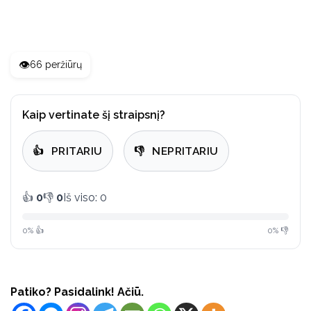
👁️
66 peržiūrų
Kaip vertinate šį straipsnį?
👍
PRITARIU
👎
NEPRITARIU
👍
0
👎
0
Iš viso: 0
0% 👍
0% 👎
Patiko? Pasidalink! Ačiū.