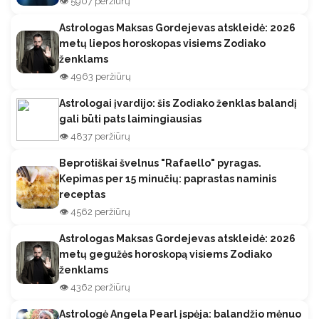
👁️ 5907 peržiūrų
Astrologas Maksas Gordejevas atskleidė: 2026
metų liepos horoskopas visiems Zodiako
ženklams
👁️ 4963 peržiūrų
Astrologai įvardijo: šis Zodiako ženklas balandį
gali būti pats laimingiausias
👁️ 4837 peržiūrų
Beprotiškai švelnus "Rafaello" pyragas.
Kepimas per 15 minučių: paprastas naminis
receptas
👁️ 4562 peržiūrų
Astrologas Maksas Gordejevas atskleidė: 2026
metų gegužės horoskopą visiems Zodiako
ženklams
👁️ 4362 peržiūrų
Astrologė Angela Pearl įspėja: balandžio mėnuo