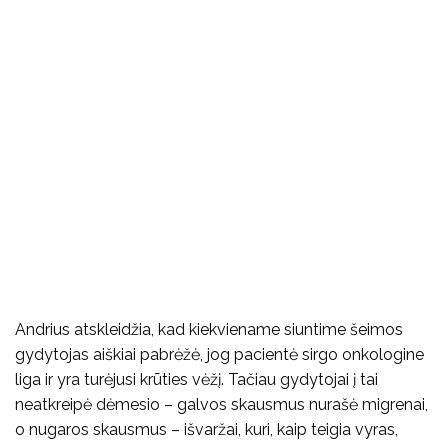
Andrius atskleidžia, kad kiekviename siuntime šeimos
gydytojas aiškiai pabrėžė, jog pacientė sirgo onkologine
liga ir yra turėjusi krūties vėžį. Tačiau gydytojai į tai
neatkreipė dėmesio – galvos skausmus nurašė migrenai,
o nugaros skausmus – išvaržai, kuri, kaip teigia vyras,