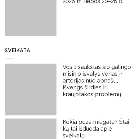
2026 m. liepos 20–26 d.
SVEIKATA
Vos 1 šaukštas šio galingo
mišinio išvalys venas ir
arterijas nuo apnašų,
išvengs širdies ir
kraujotakos problemų.
Kokia poza miegate? Štai
ką tai išduoda apie
sveikatą