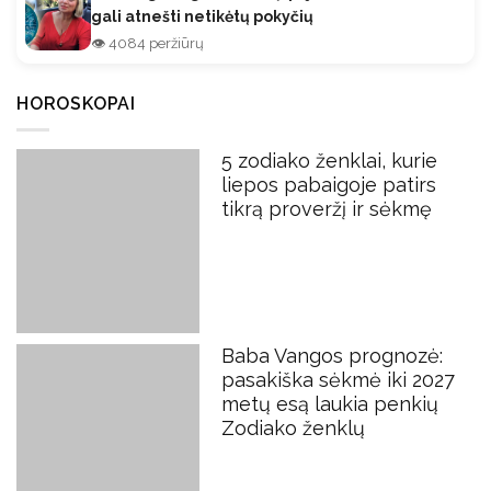
gali atnešti netikėtų pokyčių
👁️ 4084 peržiūrų
HOROSKOPAI
5 zodiako ženklai, kurie
liepos pabaigoje patirs
tikrą proveržį ir sėkmę
Baba Vangos prognozė:
pasakiška sėkmė iki 2027
metų esą laukia penkių
Zodiako ženklų