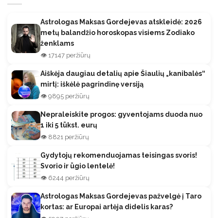
Astrologas Maksas Gordejevas atskleidė: 2026
metų balandžio horoskopas visiems Zodiako
ženklams
👁️ 17147 peržiūrų
Aiškėja daugiau detalių apie Šiaulių „kanibalės“
mirtį: iškėlė pagrindinę versiją
👁️ 9895 peržiūrų
Nepraleiskite progos: gyventojams duoda nuo
1 iki 5 tūkst. eurų
👁️ 8821 peržiūrų
Gydytojų rekomenduojamas teisingas svoris!
Svorio ir ūgio lentelė!
👁️ 6244 peržiūrų
Astrologas Maksas Gordejevas pažvelgė į Taro
kortas: ar Europai artėja didelis karas?