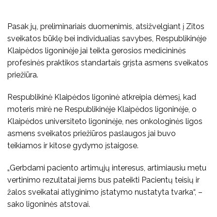
Pasak jų, preliminariais duomenimis, atsižvelgiant į Zitos
sveikatos būklę bei individualias savybes, Respublikinėje
Klaipėdos ligoninėje jai teikta gerosios medicininės
profesinės praktikos standartais grįsta asmens sveikatos
priežiūra.
Respublikinė Klaipėdos ligoninė atkreipia dėmesį, kad
moteris mirė ne Respublikinėje Klaipėdos ligoninėje, o
Klaipėdos universiteto ligoninėje, nes onkologinės ligos
asmens sveikatos priežiūros paslaugos jai buvo
teikiamos ir kitose gydymo įstaigose.
„Gerbdami paciento artimųjų interesus, artimiausiu metu
vertinimo rezultatai jiems bus pateikti Pacientų teisių ir
žalos sveikatai atlyginimo įstatymo nustatyta tvarka“, –
sako ligoninės atstovai.