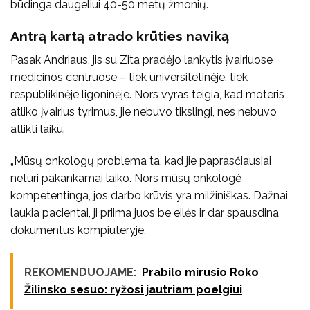
būdinga daugeliui 40-50 metų žmonių.
Antrą kartą atrado krūties naviką
Pasak Andriaus, jis su Zita pradėjo lankytis įvairiuose
medicinos centruose – tiek universitetinėje, tiek
respublikinėje ligoninėje. Nors vyras teigia, kad moteris
atliko įvairius tyrimus, jie nebuvo tikslingi, nes nebuvo
atlikti laiku.
„Mūsų onkologų problema ta, kad jie paprasčiausiai
neturi pakankamai laiko. Nors mūsų onkologė
kompetentinga, jos darbo krūvis yra milžiniškas. Dažnai
laukia pacientai, ji priima juos be eilės ir dar spausdina
dokumentus kompiuteryje.
REKOMENDUOJAME:
Prabilo mirusio Roko
Žilinsko sesuo: ryžosi jautriam poelgiui