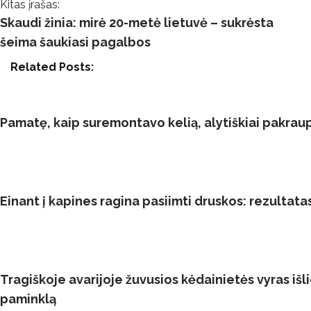
Kitas įrašas:
Skaudi žinia: mirė 20-metė lietuvė – sukrėsta
šeima šaukiasi pagalbos
Related Posts:
Pamatę, kaip suremontavo kelią, alytiškiai pakrau
Einant į kapines ragina pasiimti druskos: rezultata
Tragiškoje avarijoje žuvusios kėdainietės vyras išlie
paminklą