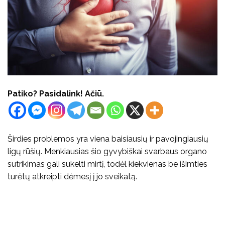
Patiko? Pasidalink! Ačiū.
Širdies problemos yra viena baisiausių ir pavojingiausių
ligų rūšių. Menkiausias šio gyvybiškai svarbaus organo
sutrikimas gali sukelti mirtį, todėl kiekvienas be išimties
turėtų atkreipti dėmesį į jo sveikatą.