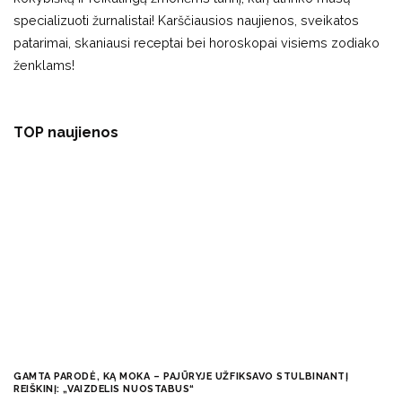
specializuoti žurnalistai! Karščiausios naujienos, sveikatos
patarimai, skaniausi receptai bei horoskopai visiems zodiako
ženklams!
TOP naujienos
GAMTA PARODĖ, KĄ MOKA – PAJŪRYJE UŽFIKSAVO STULBINANTĮ
REIŠKINĮ: „VAIZDELIS NUOSTABUS“