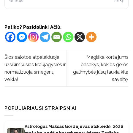
100% 👍
0% 👎
Patiko? Pasidalink! Ačiū.
Šios salotos atpalaiduoja
Magiška korta jums
užsikimšusias kraujagysles ir
pasakys, kokios geros
normalizuoja smegenų
galimybės jūsų laukia kitą
veiklą!
savaitę.
POPULIARIAUSI STRAIPSNIAI
Astrologas Maksas Gordejevas atskleidė: 2026