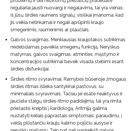
problemų ir dėl nežinomų priežasčių pradedate
reguliariai jausti nuovargį ir negalavimą, tai yra vienas
iš jūsų širdies raumens signalų: visiškai įmanoma, kad
jis veikia netinkamai ir negali aprūpinti kraujo
smegenimis, raumenimis ar plaučiais.
Galvos svaigimas. Menkiausias kraujotakos sutrikimas
nedelsdamas paveikia smegenų funkciją. Neryškus
matymas, galvos svaigimas, atminties, mąstymo ir
koncentracijos sutrikimai beveik visada stebimi esant
širdies disfunkcijai.
Širdies ritmo svyravimai. Ramybės būsenoje žmogaus
širdies ritmas išlieka santykinai pastovus, su
minimaliais svyravimais. Tačiau jei esate neaktyvus ir
jaučiate staigų širdies ritmo padidėjimą, tai yra rimta
priežastis kreiptis į kardiologą. Aritmiją galima
nustatyti keliais paprastais simptomais: paraudimu, į
veidą plūstančiu krauju, kalimo pojūčiu ausyse ir
neryškiu matymu. Taip pat gali pasireikšti galvos