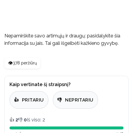
Nepamirškite savo artimųjų ir draugų: pasidalykite šia
informacija su jais. Tai gali išgelbėti kažkieno gyvybę.
👁️
378 peržiūrų
Kaip vertinate šį straipsnį?
👍
PRITARIU
👎
NEPRITARIU
👍
2
👎
0
Iš viso: 2