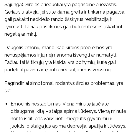
Sąjungą). Širdies priepuoliai yra pagrindinė priežastis.
Geriausiu atveju, jei suteikiama greita ir tinkama pagalba,
gali pakakti nedidelio rando (išskyrus reabilitaciją ir
tyrimus). Tačiau pasekmės gali būti rimtesnės, įskaitant
negalią ar mirtį.
Daugelis žmonių mano, kad širdies problemos yra
nenuspėjamos ir jų neįmanoma išvengti ar numatyti.
Tačiau tai iš tikrųjų yra klaida: yra požymių, kurie gali
padėti atpažinti artėjantį priepuolį ir imtis veiksmų.
Pagrindiniai simptomai, rodantys širdies problemas, yra
šie:
Emocinis nestabilumas. Vieną minutę jaučiate
džiaugsmą, kitą – staiga apima liūdesys. Vieną minutę
norite išeiti pasivaikščioti, mėgautis gyvenimu ir
juoktis, o staiga jus apima depresija, apatija ir liūdesys.