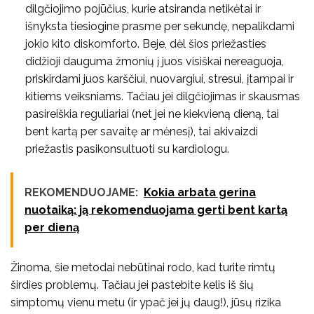
dilgčiojimo pojūčius, kurie atsiranda netikėtai ir
išnyksta tiesiogine prasme per sekundę, nepalikdami
jokio kito diskomforto. Beje, dėl šios priežasties
didžioji dauguma žmonių į juos visiškai nereaguoja,
priskirdami juos karščiui, nuovargiui, stresui, įtampai ir
kitiems veiksniams. Tačiau jei dilgčiojimas ir skausmas
pasireiškia reguliariai (net jei ne kiekvieną dieną, tai
bent kartą per savaitę ar mėnesį), tai akivaizdi
priežastis pasikonsultuoti su kardiologu.
REKOMENDUOJAME:
Kokia arbata gerina
nuotaiką: ją rekomenduojama gerti bent kartą
per dieną
Žinoma, šie metodai nebūtinai rodo, kad turite rimtų
širdies problemų. Tačiau jei pastebite kelis iš šių
simptomų vienu metu (ir ypač jei jų daug!), jūsų rizika