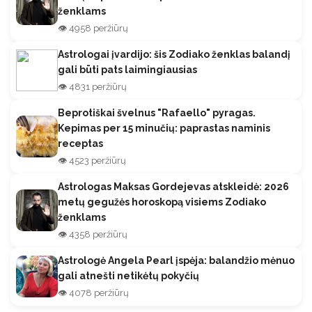
ženklams
👁️ 4958 peržiūrų
Astrologai įvardijo: šis Zodiako ženklas balandį
gali būti pats laimingiausias
👁️ 4831 peržiūrų
Beprotiškai švelnus "Rafaello" pyragas.
Kepimas per 15 minučių: paprastas naminis
receptas
👁️ 4523 peržiūrų
Astrologas Maksas Gordejevas atskleidė: 2026
metų gegužės horoskopą visiems Zodiako
ženklams
👁️ 4358 peržiūrų
Astrologė Angela Pearl įspėja: balandžio mėnuo
gali atnešti netikėtų pokyčių
👁️ 4078 peržiūrų