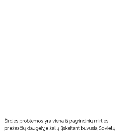
Širdies problemos yra viena iš pagrindinių mirties
priežasčių daugelyje šalių (įskaitant buvusią Sovietų