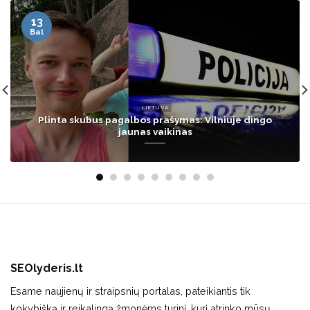
14
Kov
ŽMONĖS
Buvusi sekso paslaugų teikėja 20 metų buvo
priklausoma nuo narkotikų: parodė, kaip atrodo po 4
metų blaivybės
SEOlyderis.lt
Esame naujienų ir straipsnių portalas, pateikiantis tik
kokybišką ir reikalingą žmonėms turinį, kurį atrinko mūsų