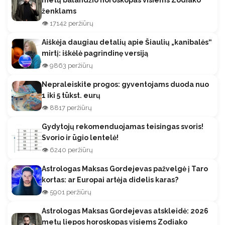
metų balandžio horoskopas visiems Zodiako
ženklams
👁️ 17142 peržiūrų
Aiškėja daugiau detalių apie Šiaulių „kanibalės“
mirtį: iškėlė pagrindinę versiją
👁️ 9863 peržiūrų
Nepraleiskite progos: gyventojams duoda nuo
1 iki 5 tūkst. eurų
👁️ 8817 peržiūrų
Gydytojų rekomenduojamas teisingas svoris!
Svorio ir ūgio lentelė!
👁️ 6240 peržiūrų
Astrologas Maksas Gordejevas pažvelgė į Taro
kortas: ar Europai artėja didelis karas?
👁️ 5901 peržiūrų
Astrologas Maksas Gordejevas atskleidė: 2026
metų liepos horoskopas visiems Zodiako