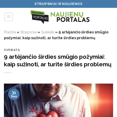
Skip
STRAIPSNIAI IR NAUJIENOS
to
content
Pradžia
»
Straipsniai
»
Sveikata
»
9 artėjančio širdies smūgio
požymiai: kaip sužinoti, ar turite širdies problemų
SVEIKATA
9 artėjančio širdies smūgio požymiai:
kaip sužinoti, ar turite širdies problemų
31
Sau