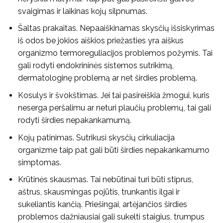
svaigimas ir laikinas kojų silpnumas.
Šaltas prakaitas. Nepaaiškinamas skysčių išsiskyrimas
iš odos be jokios aiškios priežasties yra aiškus
organizmo termoreguliacijos problemos požymis. Tai
gali rodyti endokrininės sistemos sutrikimą,
dermatologinę problemą ar net širdies problemą.
Kosulys ir švokštimas. Jei tai pasireiškia žmogui, kuris
neserga peršalimu ar neturi plaučių problemų, tai gali
rodyti širdies nepakankamumą.
Kojų patinimas. Sutrikusi skysčių cirkuliacija
organizme taip pat gali būti širdies nepakankamumo
simptomas.
Krūtinės skausmas. Tai nebūtinai turi būti stiprus,
aštrus, skausmingas pojūtis, trunkantis ilgai ir
sukeliantis kančią. Priešingai, artėjančios širdies
problemos dažniausiai gali sukelti staigius, trumpus