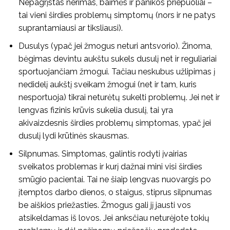
Nepagrįstas nerimas, baimės ir panikos priepuoliai –
tai vieni širdies problemų simptomų (nors ir ne patys
suprantamiausi ar tiksliausi).
Dusulys (ypač jei žmogus neturi antsvorio). Žinoma,
bėgimas devintu aukštu sukels dusulį net ir reguliariai
sportuojančiam žmogui. Tačiau neskubus užlipimas į
nedidelį aukštį sveikam žmogui (net ir tam, kuris
nesportuoja) tikrai neturėtų sukelti problemų. Jei net ir
lengvas fizinis krūvis sukelia dusulį, tai yra
akivaizdesnis širdies problemų simptomas, ypač jei
dusulį lydi krūtinės skausmas.
Silpnumas. Simptomas, galintis rodyti įvairias
sveikatos problemas ir kurį dažnai mini visi širdies
smūgio pacientai. Tai ne šiaip lengvas nuovargis po
įtemptos darbo dienos, o staigus, stiprus silpnumas
be aiškios priežasties. Žmogus gali jį jausti vos
atsikeldamas iš lovos. Jei anksčiau neturėjote tokių