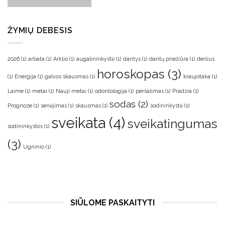
ŽYMIŲ DEBESIS
2026
(1)
arbata
(1)
Arklio
(1)
augalininkystė
(1)
dantys
(1)
dantų priežiūra
(1)
derlius
horoskopas
(3)
(1)
Energija
(1)
galvos skausmas
(1)
kraujotaka
(1)
Laime
(1)
metai
(1)
Nauji metai
(1)
odontologija
(1)
peršalimas
(1)
Pradzia
(1)
sodas
(2)
Prognoze
(1)
senėjimas
(1)
skausmas
(1)
sodininkystė
(1)
sveikata
(4)
sveikatingumas
sodininkystės
(1)
(3)
Ugninio
(1)
SIŪLOME PASKAITYTI