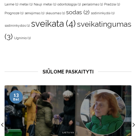
Laime
(1)
metai
(1)
Nauji metai
(1)
odontologija
(1)
peršalimas
(1)
Pradzia
(1)
sodas
(2)
Prognoze
(1)
senėjimas
(1)
skausmas
(1)
sodininkystė
(1)
sveikata
(4)
sveikatingumas
sodininkystės
(1)
(3)
Ugninio
(1)
SIŪLOME PASKAITYTI
13
Bal
LIETUVA