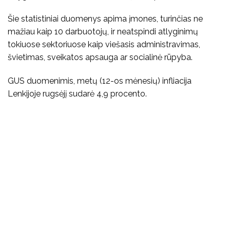
Šie statistiniai duomenys apima įmones, turinčias ne
mažiau kaip 10 darbuotojų, ir neatspindi atlyginimų
tokiuose sektoriuose kaip viešasis administravimas,
švietimas, sveikatos apsauga ar socialinė rūpyba.
GUS duomenimis, metų (12-os mėnesių) infliacija
Lenkijoje rugsėjį sudarė 4,9 procento.