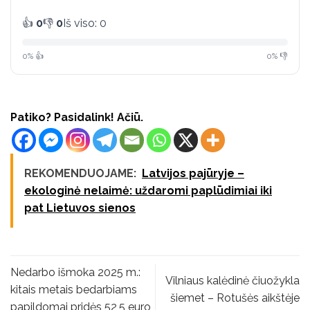
👍
0
👎
0
Iš viso: 0
0% 👍
0% 👎
Patiko? Pasidalink! Ačiū.
REKOMENDUOJAME:
Latvijos pajūryje –
ekologinė nelaimė: uždaromi paplūdimiai iki
pat Lietuvos sienos
Nedarbo išmoka 2025 m.:
Vilniaus kalėdinė čiuožykla
kitais metais bedarbiams
šiemet – Rotušės aikštėje
papildomai pridės 52,5 euro