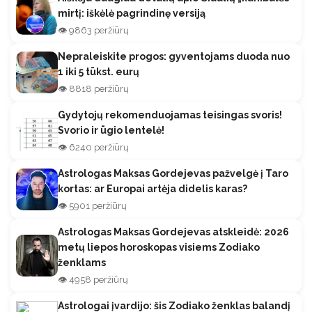
mirtį: iškėlė pagrindinę versiją
👁️ 9863 peržiūrų
Nepraleiskite progos: gyventojams duoda nuo
1 iki 5 tūkst. eurų
👁️ 8818 peržiūrų
Gydytojų rekomenduojamas teisingas svoris!
Svorio ir ūgio lentelė!
👁️ 6240 peržiūrų
Astrologas Maksas Gordejevas pažvelgė į Taro
kortas: ar Europai artėja didelis karas?
👁️ 5901 peržiūrų
Astrologas Maksas Gordejevas atskleidė: 2026
metų liepos horoskopas visiems Zodiako
ženklams
👁️ 4958 peržiūrų
Astrologai įvardijo: šis Zodiako ženklas balandį