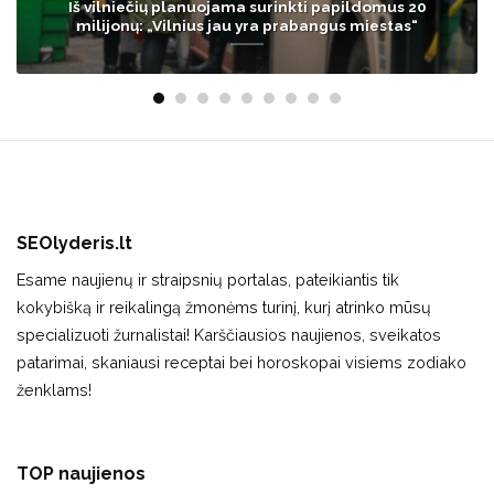
Armonaitė: Vilniuje norime patekti į antrą turą ir
laimėti
SEOlyderis.lt
Esame naujienų ir straipsnių portalas, pateikiantis tik
kokybišką ir reikalingą žmonėms turinį, kurį atrinko mūsų
specializuoti žurnalistai! Karščiausios naujienos, sveikatos
patarimai, skaniausi receptai bei horoskopai visiems zodiako
ženklams!
TOP naujienos