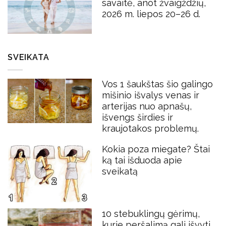
savaitė, anot žvaigždžių,
2026 m. liepos 20–26 d.
SVEIKATA
Vos 1 šaukštas šio galingo
mišinio išvalys venas ir
arterijas nuo apnašų,
išvengs širdies ir
kraujotakos problemų.
Kokia poza miegate? Štai
ką tai išduoda apie
sveikatą
10 stebuklingų gėrimų,
kurie peršalimą gali išvyti