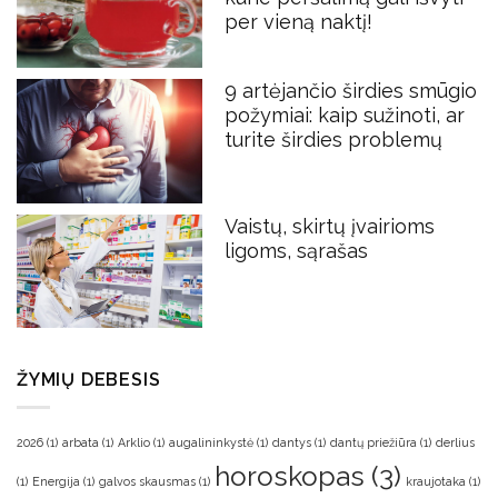
per vieną naktį!
9 artėjančio širdies smūgio
požymiai: kaip sužinoti, ar
turite širdies problemų
Vaistų, skirtų įvairioms
ligoms, sąrašas
ŽYMIŲ DEBESIS
2026
(1)
arbata
(1)
Arklio
(1)
augalininkystė
(1)
dantys
(1)
dantų priežiūra
(1)
derlius
horoskopas
(3)
(1)
Energija
(1)
galvos skausmas
(1)
kraujotaka
(1)