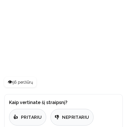
👁️
56 peržiūrų
Kaip vertinate šį straipsnį?
👍
PRITARIU
👎
NEPRITARIU