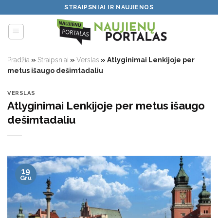
Skip
STRAIPSNIAI IR NAUJIENOS
to
content
Pradžia
»
Straipsniai
»
Verslas
»
Atlyginimai Lenkijoje per
metus išaugo dešimtadaliu
VERSLAS
Atlyginimai Lenkijoje per metus išaugo
dešimtadaliu
19
Gru