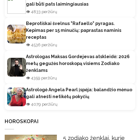
gali būti pats laimingiausias
👁️ 4833 peržiūrų
Beprotiškai švelnus "Rafaello" pyragas.
Kepimas per 15 minučių: paprastas naminis
receptas
👁️ 4536 peržiūrų
Astrologas Maksas Gordejevas atskleidė: 2026
metų gegužės horoskopą visiems Zodiako
ženklams
👁️ 4359 peržiūrų
Astrologė Angela Pearl įspėja: balandžio mėnuo
gali atnešti netikėtų pokyčių
👁️ 4079 peržiūrų
HOROSKOPAI
5 zodiako ženklai, kurie