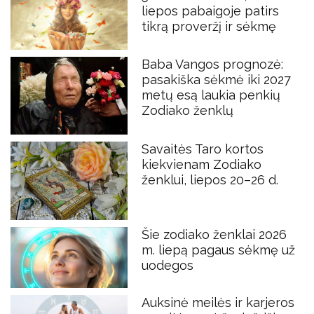
liepos pabaigoje patirs
tikrą proveržį ir sėkmę
Baba Vangos prognozė:
pasakiška sėkmė iki 2027
metų esą laukia penkių
Zodiako ženklų
Savaitės Taro kortos
kiekvienam Zodiako
ženklui, liepos 20–26 d.
Šie zodiako ženklai 2026
m. liepą pagaus sėkmę už
uodegos
Auksinė meilės ir karjeros