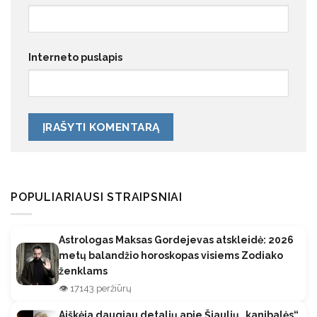
Interneto puslapis
POPULIARIAUSI STRAIPSNIAI
Astrologas Maksas Gordejevas atskleidė: 2026
metų balandžio horoskopas visiems Zodiako
ženklams
👁️ 17143 peržiūrų
Aiškėja daugiau detalių apie Šiaulių „kanibalės“