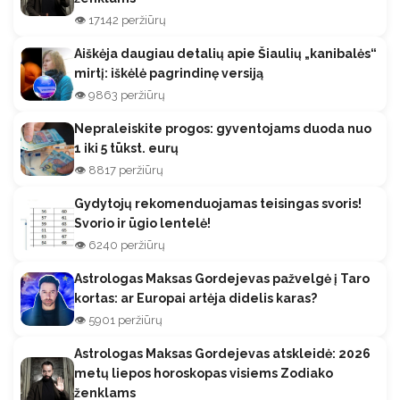
👁️ 17142 peržiūrų
Aiškėja daugiau detalių apie Šiaulių „kanibalės“
mirtį: iškėlė pagrindinę versiją
👁️ 9863 peržiūrų
Nepraleiskite progos: gyventojams duoda nuo
1 iki 5 tūkst. eurų
👁️ 8817 peržiūrų
Gydytojų rekomenduojamas teisingas svoris!
Svorio ir ūgio lentelė!
👁️ 6240 peržiūrų
Astrologas Maksas Gordejevas pažvelgė į Taro
kortas: ar Europai artėja didelis karas?
👁️ 5901 peržiūrų
Astrologas Maksas Gordejevas atskleidė: 2026
metų liepos horoskopas visiems Zodiako
ženklams