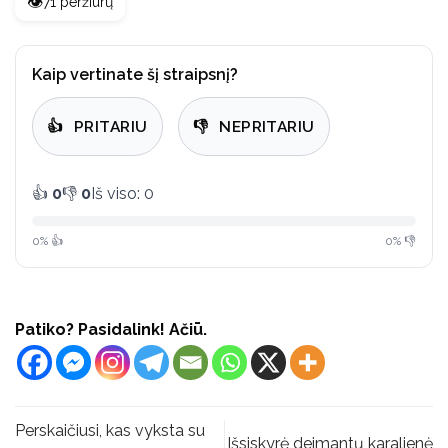
👁️
71 peržiūrų
Kaip vertinate šį straipsnį?
👍
PRITARIU
👎
NEPRITARIU
👍
0
👎
0
Iš viso: 0
0% 👍
0% 👎
Patiko? Pasidalink! Ačiū.
Perskaičiusi, kas vyksta su
Išsiskyrė deimantų karalienė