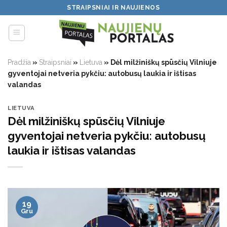
Skip
STRAIPSNIAI IR NAUJIENOS
to
content
Pradžia
»
Straipsniai
»
Lietuva
»
Dėl milžiniškų spūsčių Vilniuje
gyventojai netveria pykčiu: autobusų laukia ir ištisas
valandas
LIETUVA
Dėl milžiniškų spūsčių Vilniuje
gyventojai netveria pykčiu: autobusų
laukia ir ištisas valandas
19
Gru