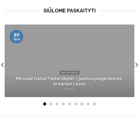
SIŪLOME PASKAITYTI
13
Bal
LIETUVA
Muštynės restorane nustebino: du gynėsi prieš vieną,
o konflikto priežastis – „amoralumas“