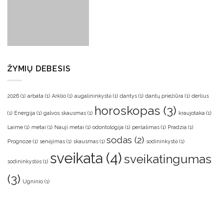
ŽYMIŲ DEBESIS
2026
(1)
arbata
(1)
Arklio
(1)
augalininkystė
(1)
dantys
(1)
dantų priežiūra
(1)
derlius
horoskopas
(3)
(1)
Energija
(1)
galvos skausmas
(1)
kraujotaka
(1)
Laime
(1)
metai
(1)
Nauji metai
(1)
odontologija
(1)
peršalimas
(1)
Pradzia
(1)
sodas
(2)
Prognoze
(1)
senėjimas
(1)
skausmas
(1)
sodininkystė
(1)
sveikata
(4)
sveikatingumas
sodininkystės
(1)
(3)
Ugninio
(1)