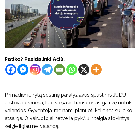
Patiko? Pasidalink! Ačiū.
Pirmadienio rytą sostinę paralyžiavus spūstims JUDU
atstovai praneša, kad viešasis transportas gali vėluoti iki
valandos. Gyventojai raginami planuoti keliones su laiko
atsarga. O vairuotojai netveria pykčiu ir teigia stovintys
kelyje ilgiau nei valandą.