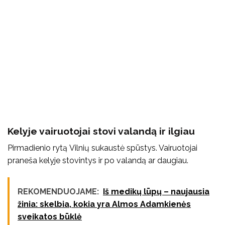
Kelyje vairuotojai stovi valandą ir ilgiau
Pirmadienio rytą Vilnių sukaustė spūstys. Vairuotojai
praneša kelyje stovintys ir po valandą ar daugiau.
REKOMENDUOJAME:
Iš medikų lūpų – naujausia
žinia: skelbia, kokia yra Almos Adamkienės
sveikatos būklė