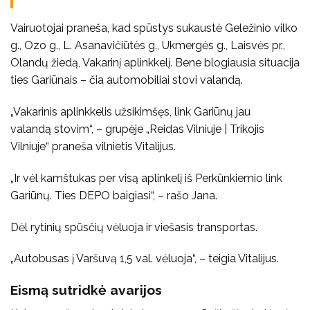
Vairuotojai praneša, kad spūstys sukaustė Geležinio vilko
g., Ozo g., L. Asanavičiūtės g., Ukmergės g., Laisvės pr.,
Olandų žiedą, Vakarinį aplinkkelį. Bene blogiausia situacija
ties Gariūnais – čia automobiliai stovi valandą.
„Vakarinis aplinkkelis užsikimšęs, link Gariūnų jau
valandą stovim“, – grupėje „Reidas Vilniuje | Trikojis
Vilniuje“ praneša vilnietis Vitalijus.
„Ir vėl kamštukas per visą aplinkelį iš Perkūnkiemio link
Gariūnų. Ties DEPO baigiasi“, – rašo Jana.
Dėl rytinių spūsčių vėluoja ir viešasis transportas.
„Autobusas į Varšuvą 1,5 val. vėluoja“, – teigia Vitalijus.
Eismą sutridkė avarijos