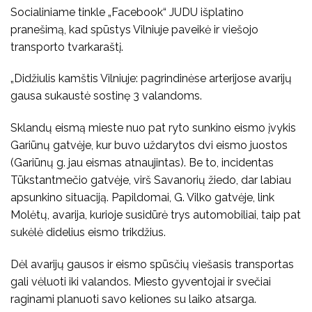
Socialiniame tinkle „Facebook“ JUDU išplatino
pranešimą, kad spūstys Vilniuje paveikė ir viešojo
transporto tvarkaraštį.
„Didžiulis kamštis Vilniuje: pagrindinėse arterijose avarijų
gausa sukaustė sostinę 3 valandoms.
Sklandų eismą mieste nuo pat ryto sunkino eismo įvykis
Gariūnų gatvėje, kur buvo uždarytos dvi eismo juostos
(Gariūnų g. jau eismas atnaujintas). Be to, incidentas
Tūkstantmečio gatvėje, virš Savanorių žiedo, dar labiau
apsunkino situaciją. Papildomai, G. Vilko gatvėje, link
Molėtų, avarija, kurioje susidūrė trys automobiliai, taip pat
sukėlė didelius eismo trikdžius.
Dėl avarijų gausos ir eismo spūsčių viešasis transportas
gali vėluoti iki valandos. Miesto gyventojai ir svečiai
raginami planuoti savo keliones su laiko atsarga.