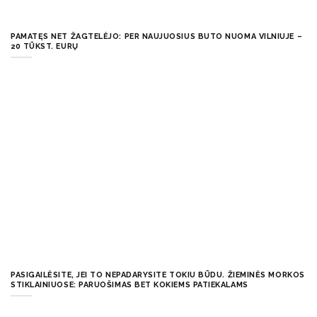
PAMATĘS NET ŽAGTELĖJO: PER NAUJUOSIUS BUTO NUOMA VILNIUJE –
20 TŪKST. EURŲ
PASIGAILĖSITE, JEI TO NEPADARYSITE TOKIU BŪDU. ŽIEMINĖS MORKOS
STIKLAINIUOSE: PARUOŠIMAS BET KOKIEMS PATIEKALAMS