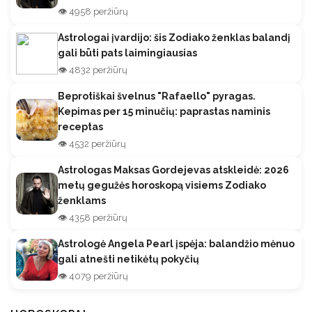
👁️ 4958 peržiūrų
Astrologai įvardijo: šis Zodiako ženklas balandį
gali būti pats laimingiausias
👁️ 4832 peržiūrų
Beprotiškai švelnus "Rafaello" pyragas.
Kepimas per 15 minučių: paprastas naminis
receptas
👁️ 4532 peržiūrų
Astrologas Maksas Gordejevas atskleidė: 2026
metų gegužės horoskopą visiems Zodiako
ženklams
👁️ 4358 peržiūrų
Astrologė Angela Pearl įspėja: balandžio mėnuo
gali atnešti netikėtų pokyčių
👁️ 4079 peržiūrų