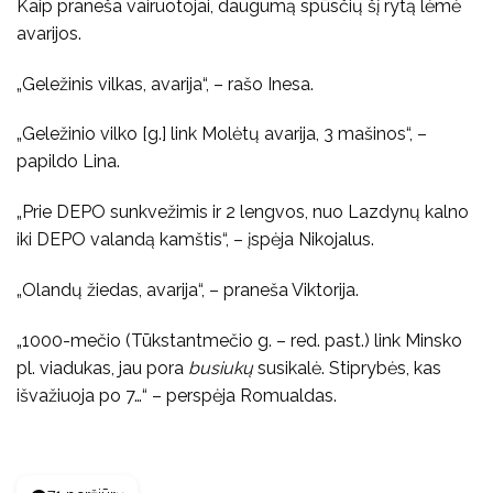
Kaip praneša vairuotojai, daugumą spūsčių šį rytą lėmė
avarijos.
„Geležinis vilkas, avarija“, – rašo Inesa.
„Geležinio vilko [g.] link Molėtų avarija, 3 mašinos“, –
papildo Lina.
„Prie DEPO sunkvežimis ir 2 lengvos, nuo Lazdynų kalno
iki DEPO valandą kamštis“, – įspėja Nikojalus.
„Olandų žiedas, avarija“, – praneša Viktorija.
„1000-mečio (Tūkstantmečio g. – red. past.) link Minsko
pl. viadukas, jau pora
busiukų
susikalė. Stiprybės, kas
išvažiuoja po 7…“ – perspėja Romualdas.