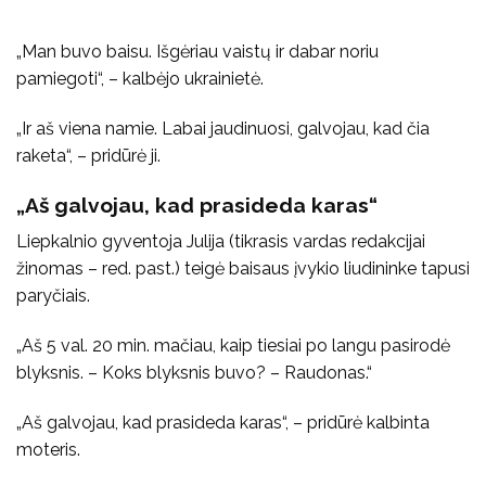
„Man buvo baisu. Išgėriau vaistų ir dabar noriu
pamiegoti“, – kalbėjo ukrainietė.
„Ir aš viena namie. Labai jaudinuosi, galvojau, kad čia
raketa“, – pridūrė ji.
„Aš galvojau, kad prasideda karas“
Liepkalnio gyventoja Julija (tikrasis vardas redakcijai
žinomas – red. past.) teigė baisaus įvykio liudininke tapusi
paryčiais.
„Aš 5 val. 20 min. mačiau, kaip tiesiai po langu pasirodė
blyksnis. – Koks blyksnis buvo? – Raudonas.“
„Aš galvojau, kad prasideda karas“, – pridūrė kalbinta
moteris.