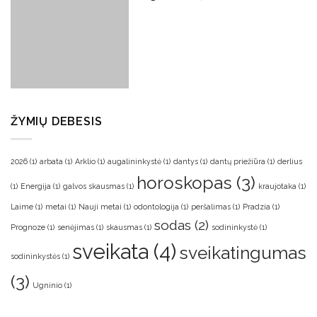
ŽYMIŲ DEBESIS
2026
(1)
arbata
(1)
Arklio
(1)
augalininkystė
(1)
dantys
(1)
dantų priežiūra
(1)
derlius
horoskopas
(3)
(1)
Energija
(1)
galvos skausmas
(1)
kraujotaka
(1)
Laime
(1)
metai
(1)
Nauji metai
(1)
odontologija
(1)
peršalimas
(1)
Pradzia
(1)
sodas
(2)
Prognoze
(1)
senėjimas
(1)
skausmas
(1)
sodininkystė
(1)
sveikata
(4)
sveikatingumas
sodininkystės
(1)
(3)
Ugninio
(1)