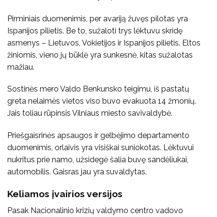
Pirminiais duomenimis, per avariją žuvęs pilotas yra
Ispanijos pilietis. Be to, sužaloti trys lėktuvu skridę
asmenys – Lietuvos, Vokietijos ir Ispanijos pilietis. Eltos
žiniomis, vieno jų būklė yra sunkesnė, kitas sužalotas
mažiau.
Sostinės mero Valdo Benkunsko teigimu, iš pastatų
greta nelaimės vietos viso buvo evakuota 14 žmonių.
Jais toliau rūpinsis Vilniaus miesto savivaldybė.
Priešgaisrinės apsaugos ir gelbėjimo departamento
duomenimis, orlaivis yra visiškai suniokotas. Lėktuvui
nukritus prie namo, užsidegė šalia buvę sandėliukai,
automobilis. Gaisras jau yra suvaldytas.
Keliamos įvairios versijos
Pasak Nacionalinio krizių valdymo centro vadovo