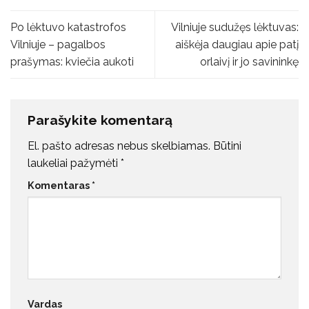
Po lėktuvo katastrofos
Vilniuje sudužęs lėktuvas:
Vilniuje – pagalbos
aiškėja daugiau apie patį
prašymas: kviečia aukoti
orlaivį ir jo savininkę
Parašykite komentarą
El. pašto adresas nebus skelbiamas.
Būtini
laukeliai pažymėti
*
Komentaras
*
Vardas