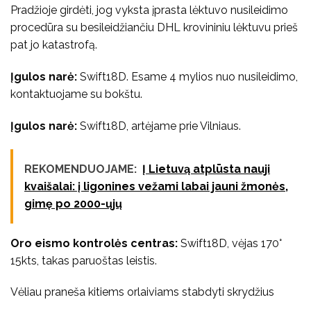
Pradžioje girdėti, jog vyksta įprasta lėktuvo nusileidimo
procedūra su besileidžiančiu DHL krovininiu lėktuvu prieš
pat jo katastrofą.
Įgulos narė:
Swift18D. Esame 4 mylios nuo nusileidimo,
kontaktuojame su bokštu.
Įgulos narė:
Swift18D, artėjame prie Vilniaus.
REKOMENDUOJAME:
Į Lietuvą atplūsta nauji
kvaišalai: į ligonines vežami labai jauni žmonės,
gimę po 2000-ųjų
Oro eismo kontrolės centras:
Swift18D, vėjas 170°
15kts, takas paruoštas leistis.
Vėliau praneša kitiems orlaiviams stabdyti skrydžius