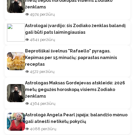
metų liepos horoskopas visiems Zodiako
ženklams
👁️ 4974 peržiūrų
Astrologai įvardijo: šis Zodiako ženklas balandį
gali būti pats laimingiausias
👁️ 4841 peržiūrų
Beprotiškai švelnus "Rafaello" pyragas.
Kepimas per 15 minučių: paprastas naminis
receptas
👁️ 4572 peržiūrų
Astrologas Maksas Gordejevas atskleidė: 2026
metų gegužės horoskopą visiems Zodiako
ženklams
👁️ 4364 peržiūrų
Astrologė Angela Pearl įspėja: balandžio mėnuo
gali atnešti netikėtų pokyčių
👁️ 4088 peržiūrų