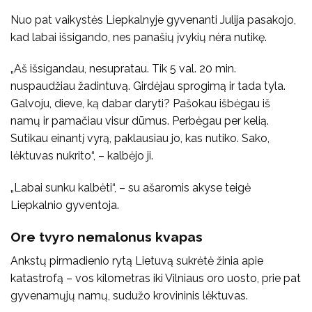
Nuo pat vaikystės Liepkalnyje gyvenanti Julija pasakojo,
kad labai išsigando, nes panašių įvykių nėra nutikę.
„Aš išsigandau, nesupratau. Tik 5 val. 20 min.
nuspaudžiau žadintuvą. Girdėjau sprogimą ir tada tyla.
Galvoju, dieve, ką dabar daryti? Pašokau išbėgau iš
namų ir pamačiau visur dūmus. Perbėgau per kelią.
Sutikau einantį vyrą, paklausiau jo, kas nutiko. Sako,
lėktuvas nukrito“, – kalbėjo ji.
„Labai sunku kalbėti“, – su ašaromis akyse teigė
Liepkalnio gyventoja.
Ore tvyro nemalonus kvapas
Ankstų pirmadienio rytą Lietuvą sukrėtė žinia apie
katastrofą – vos kilometras iki Vilniaus oro uosto, prie pat
gyvenamųjų namų, sudužo krovininis lėktuvas.