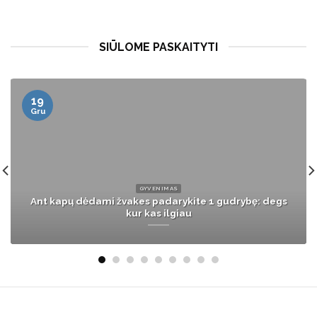
SIŪLOME PASKAITYTI
12
Vas
VERSLAS
2023-ieji „Regitroje“: pasiekta 30 mln. eurų apyvarta,
suteiktas rekordinis skaičius paslaugų