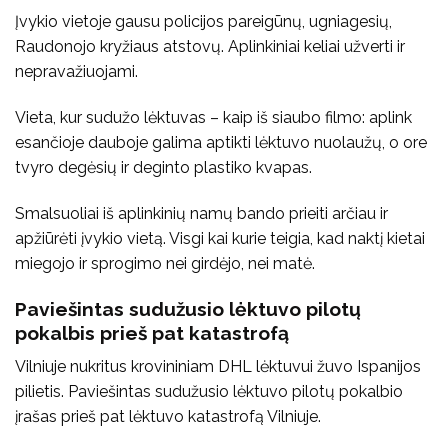
Įvykio vietoje gausu policijos pareigūnų, ugniagesių,
Raudonojo kryžiaus atstovų. Aplinkiniai keliai užverti ir
nepravažiuojami.
Vieta, kur sudužo lėktuvas – kaip iš siaubo filmo: aplink
esančioje dauboje galima aptikti lėktuvo nuolaužų, o ore
tvyro degėsių ir deginto plastiko kvapas.
Smalsuoliai iš aplinkinių namų bando prieiti arčiau ir
apžiūrėti įvykio vietą. Visgi kai kurie teigia, kad naktį kietai
miegojo ir sprogimo nei girdėjo, nei matė.
Paviešintas sudužusio lėktuvo pilotų
pokalbis prieš pat katastrofą
Vilniuje nukritus krovininiam DHL lėktuvui žuvo Ispanijos
pilietis. Paviešintas sudužusio lėktuvo pilotų pokalbio
įrašas prieš pat lėktuvo katastrofą Vilniuje.