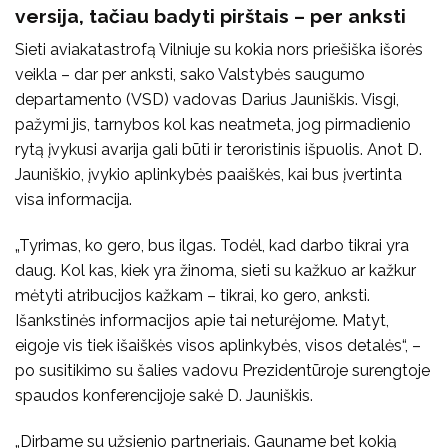
versija, tačiau badyti pirštais – per anksti
Sieti aviakatastrofą Vilniuje su kokia nors priešiška išorės
veikla – dar per anksti, sako Valstybės saugumo
departamento (VSD) vadovas Darius Jauniškis. Visgi,
pažymi jis, tarnybos kol kas neatmeta, jog pirmadienio
rytą įvykusi avarija gali būti ir teroristinis išpuolis. Anot D.
Jauniškio, įvykio aplinkybės paaiškės, kai bus įvertinta
visa informacija.
„Tyrimas, ko gero, bus ilgas. Todėl, kad darbo tikrai yra
daug. Kol kas, kiek yra žinoma, sieti su kažkuo ar kažkur
mėtyti atribucijos kažkam – tikrai, ko gero, anksti.
Išankstinės informacijos apie tai neturėjome. Matyt,
eigoje vis tiek išaiškės visos aplinkybės, visos detalės“, –
po susitikimo su šalies vadovu Prezidentūroje surengtoje
spaudos konferencijoje sakė D. Jauniškis.
„Dirbame su užsienio partneriais. Gauname bet kokią