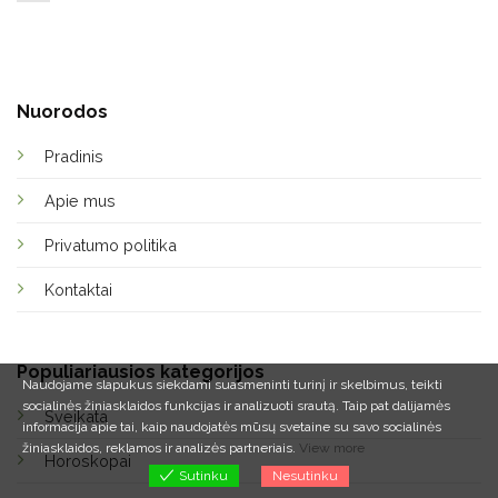
Nuorodos
Pradinis
Apie mus
Privatumo politika
Kontaktai
Populiariausios kategorijos
Naudojame slapukus siekdami suasmeninti turinį ir skelbimus, teikti
socialinės žiniasklaidos funkcijas ir analizuoti srautą.
Taip pat dalijamės
Sveikata
informacija apie tai, kaip naudojatės mūsų svetaine su savo socialinės
žiniasklaidos, reklamos ir analizės partneriais.
View more
Horoskopai
Nesutinku
Sutinku