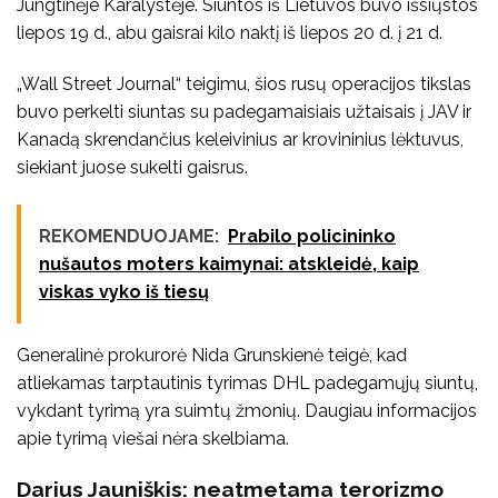
Jungtinėje Karalystėje. Siuntos iš Lietuvos buvo išsiųstos
liepos 19 d., abu gaisrai kilo naktį iš liepos 20 d. į 21 d.
„Wall Street Journal“ teigimu, šios rusų operacijos tikslas
buvo perkelti siuntas su padegamaisiais užtaisais į JAV ir
Kanadą skrendančius keleivinius ar krovininius lėktuvus,
siekiant juose sukelti gaisrus.
REKOMENDUOJAME:
Prabilo policininko
nušautos moters kaimynai: atskleidė, kaip
viskas vyko iš tiesų
Generalinė prokurorė Nida Grunskienė teigė, kad
atliekamas tarptautinis tyrimas DHL padegamųjų siuntų,
vykdant tyrimą yra suimtų žmonių. Daugiau informacijos
apie tyrimą viešai nėra skelbiama.
Darius Jauniškis: neatmetama terorizmo