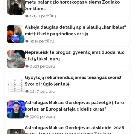
metų balandžio horoskopas visiems Zodiako
ženklams
👁️ 17150 peržiūrų
Aiškėja daugiau detalių apie Šiaulių „kanibalės“
mirtį: iškėlė pagrindinę versiją
👁️ 9915 peržiūrų
Nepraleiskite progos: gyventojams duoda nuo
1 iki 5 tūkst. eurų
👁️ 8823 peržiūrų
Gydytojų rekomenduojamas teisingas svoris!
Svorio ir ūgio lentelė!
👁️ 6247 peržiūrų
Astrologas Maksas Gordejevas pažvelgė į Taro
kortas: ar Europai artėja didelis karas?
👁️ 5909 peržiūrų
Astrologas Maksas Gordejevas atskleidė: 2026