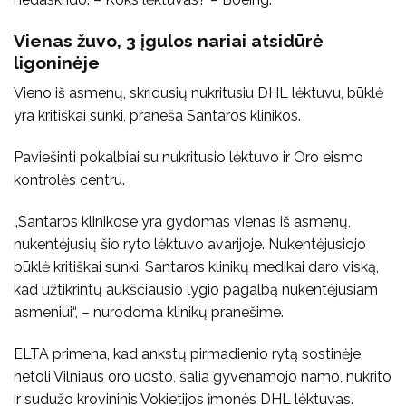
Vienas žuvo, 3 įgulos nariai atsidūrė
ligoninėje
Vieno iš asmenų, skridusių nukritusiu DHL lėktuvu, būklė
yra kritiškai sunki, praneša Santaros klinikos.
Paviešinti pokalbiai su nukritusio lėktuvo ir Oro eismo
kontrolės centru.
„Santaros klinikose yra gydomas vienas iš asmenų,
nukentėjusių šio ryto lėktuvo avarijoje. Nukentėjusiojo
būklė kritiškai sunki. Santaros klinikų medikai daro viską,
kad užtikrintų aukščiausio lygio pagalbą nukentėjusiam
asmeniui“, – nurodoma klinikų pranešime.
ELTA primena, kad ankstų pirmadienio rytą sostinėje,
netoli Vilniaus oro uosto, šalia gyvenamojo namo, nukrito
ir sudužo krovininis Vokietijos įmonės DHL lėktuvas.