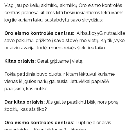
Visgi jau po kelių akimirkų akimirkų Oro eismo kontrolės
centras praneša kitiems kilti besiruošiantiems lėktuvams,
jog jie kuriam laikui sustabdytų savo skrydžius:
Oro eismo kontrolės centras:
Airbaltic35G nutraukite
savo pakilimą, grįžkite į savo stovėjimo vietą. Ką tik įvyko
orlaivio avarija, todėl mums reikės šiek tiek laiko.
Kitas orlaivis:
Gerai, grįžtame į vietą.
Tokia pati žinia buvo duota ir kitam lėktuvui, kuriame
vienas iš įgulos narių galiausiai lietuviškai paprašė
paaiškinti, kas nutiko.
Dar kitas orlaivis:
Jūs galite paaškinti biškį nors porą
žodžių, kas atsitiko?
Oro eismo kontrolės centras:
Tūptinėje orlaivis
nedaskrido. – Koks lėktuvas? – Boeing.