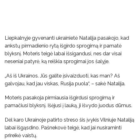
Liepkalnyje gyvenanti ukrainietė Natalija pasakojo, kad
ankstų pirmadienio rytą išgirdo sprogimą ir pamatė
blyksnį. Moteris teigė labai išsigandusi, nes dar visai
neseniai patyrė, ką reiškia sprogimai jos šalyje.
„Aš iš Ukrainos. Jūs galite įsivaizduoti, kas man? Aš
galvojau, kad jau viskas, Rusija puola“, – sakė Natalija.
Moteris pasakoja pirmiausia išgirdusi sprogimą ir
pamačiusi blyksnį. Išėjusi į lauką, ji išvydo juodus dūmus.
Dėl karo Ukrainoje patirto streso šis įvykis Vilniuje Nataliją
labai išgąsdino. Pašnekovė teigė, kad jai nusiraminti
prireikė vaistų.