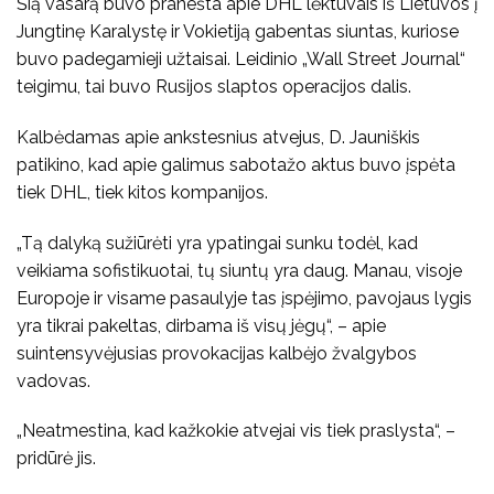
Šią vasarą buvo pranešta apie DHL lėktuvais iš Lietuvos į
Jungtinę Karalystę ir Vokietiją gabentas siuntas, kuriose
buvo padegamieji užtaisai. Leidinio „Wall Street Journal“
teigimu, tai buvo Rusijos slaptos operacijos dalis.
Kalbėdamas apie ankstesnius atvejus, D. Jauniškis
patikino, kad apie galimus sabotažo aktus buvo įspėta
tiek DHL, tiek kitos kompanijos.
„Tą dalyką sužiūrėti yra ypatingai sunku todėl, kad
veikiama sofistikuotai, tų siuntų yra daug. Manau, visoje
Europoje ir visame pasaulyje tas įspėjimo, pavojaus lygis
yra tikrai pakeltas, dirbama iš visų jėgų“, – apie
suintensyvėjusias provokacijas kalbėjo žvalgybos
vadovas.
„Neatmestina, kad kažkokie atvejai vis tiek praslysta“, –
pridūrė jis.