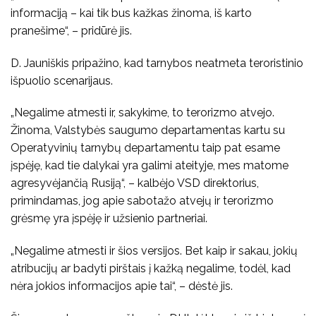
informaciją – kai tik bus kažkas žinoma, iš karto
pranešime“, – pridūrė jis.
D. Jauniškis pripažino, kad tarnybos neatmeta teroristinio
išpuolio scenarijaus.
„Negalime atmesti ir, sakykime, to terorizmo atvejo.
Žinoma, Valstybės saugumo departamentas kartu su
Operatyvinių tarnybų departamentu taip pat esame
įspėję, kad tie dalykai yra galimi ateityje, mes matome
agresyvėjančią Rusiją“, – kalbėjo VSD direktorius,
primindamas, jog apie sabotažo atvejų ir terorizmo
grėsmę yra įspėję ir užsienio partneriai.
„Negalime atmesti ir šios versijos. Bet kaip ir sakau, jokių
atribucijų ar badyti pirštais į kažką negalime, todėl, kad
nėra jokios informacijos apie tai“, – dėstė jis.