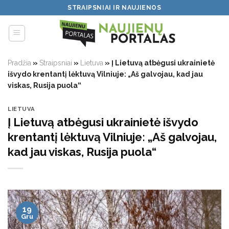
Skip
STRAIPSNIAI IR NAUJIENOS
to
content
Pradžia
»
Straipsniai
»
Lietuva
»
Į Lietuvą atbėgusi ukrainietė
išvydo krentantį lėktuvą Vilniuje: „Aš galvojau, kad jau
viskas, Rusija puola“
LIETUVA
Į Lietuvą atbėgusi ukrainietė išvydo
krentantį lėktuvą Vilniuje: „Aš galvojau,
kad jau viskas, Rusija puola“
19
Gru