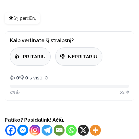
👁️
63 peržiūrų
Kaip vertinate šį straipsnį?
👍
PRITARIU
👎
NEPRITARIU
👍
0
👎
0
Iš viso: 0
0% 👍
0% 👎
Patiko? Pasidalink! Ačiū.