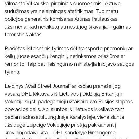
Vilmanto Vitkausko, pirminiais duomenimis, lėktuvo
sudužimas yra nelaimingas atstitikimas. Tuo metu
policijos generalinis komisaras Arūnas Paulauskas
užsimena, kad nereikėtų atmesti, jog ši avarija – galimas
teroristinis aktas.
Pradėtas ikiteisminis tyrimas dėl transporto priemonių ar
kelių, juose esančių įrenginių netinkamos priežiūros ar
remonto. Taip pat Teisingumo ministerija inicijavo saugos
tyrimą.
Leidinys „Wall Street Journal“ anksčiau pranešė, jog
vasarą DHL lėktuvais iš Lietuvos į Didžiąją Britaniją ir
Vokietiją siųsti padegamieji užtaisai buvo Rusijos slaptos
operacijos dalis. Abi siuntos iš Lietuvos iškeliavo tam
pačiam adresatui Jungtinėje Karalystėje, viena siunta
užsidegė Leipcige Vokietijoje prieš ją pakraunant į
krovininį orlaivį, kita – DHL sandėlyje Birmingeme