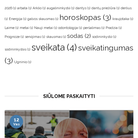
2026
(1)
arbata
(1)
Arklio
(1)
augalininkystė
(1)
dantys
(1)
dantų priežiūra
(1)
derlius
horoskopas
(3)
(1)
Energija
(1)
galvos skausmas
(1)
kraujotaka
(1)
Laime
(1)
metai
(1)
Nauji metai
(1)
odontologija
(1)
peršalimas
(1)
Pradzia
(1)
sodas
(2)
Prognoze
(1)
senėjimas
(1)
skausmas
(1)
sodininkystė
(1)
sveikata
(4)
sveikatingumas
sodininkystės
(1)
(3)
Ugninio
(1)
SIŪLOME PASKAITYTI
12
Vas