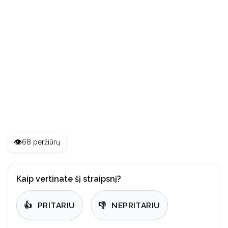
👁️
68 peržiūrų
Kaip vertinate šį straipsnį?
👍
PRITARIU
👎
NEPRITARIU