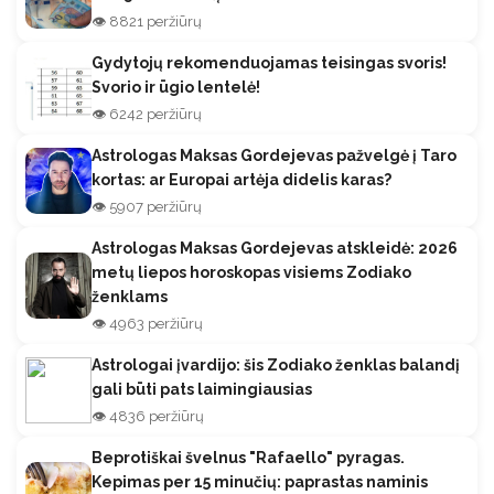
👁️ 8821 peržiūrų
Gydytojų rekomenduojamas teisingas svoris!
Svorio ir ūgio lentelė!
👁️ 6242 peržiūrų
Astrologas Maksas Gordejevas pažvelgė į Taro
kortas: ar Europai artėja didelis karas?
👁️ 5907 peržiūrų
Astrologas Maksas Gordejevas atskleidė: 2026
metų liepos horoskopas visiems Zodiako
ženklams
👁️ 4963 peržiūrų
Astrologai įvardijo: šis Zodiako ženklas balandį
gali būti pats laimingiausias
👁️ 4836 peržiūrų
Beprotiškai švelnus "Rafaello" pyragas.
Kepimas per 15 minučių: paprastas naminis