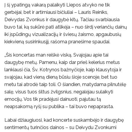
Į šį ypatingą vakarą palaikyti Liepos atvyko ne tik
gerbėjai, bet ir artimiausi bičiuliai – Lauris Reiniks,
Deivydas Zvonkus ir daugybė kitų. Tačiau svarbiausia
buvo tai, ką sukūrė pati atlikėja – nuo širdį veriančių dainų
iki įspūdingų vizualizacijų ir šviesų žaismo, apgaubusių
kiekvieną susirinkusįjį, rašoma pranešime spaudai.
„Šis koncertas man reiškė viską. Svajojau apie tai
daugybę metų. Pamenu, kaip dar prieš kelerius metus
lankiausi čia, Šv. Kotrynos bažnyčioje, kaip klausytoja ir
svajojau, kad vieną dieną būsiu šioje scenoje, bet tuo
metu tai atrodė taip toli. O šiandien, matydama pilnutėlę
salę, visus tuos šiltus žvilgsnius, negalėjau sulaikyti
emocijų. Vos tik pradėjusi dainuoti, pajutau tą
neapsakomą ryšį su publika – tai buvo nepaprasta.
Labai džiaugiuosi, kad koncerte suskambėjo ir daugybę
sentimentų turinčios dainos – su Deivydu Zvonkumi