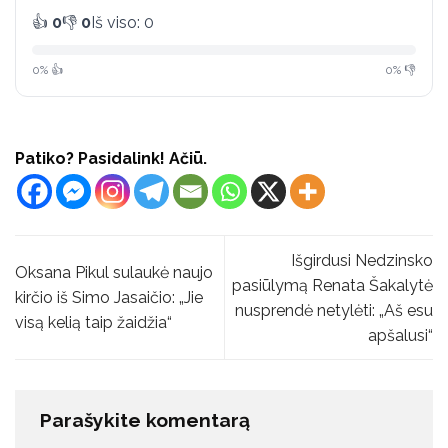
👍
0
👎
0
Iš viso: 0
0% 👍
0% 👎
Patiko? Pasidalink! Ačiū.
Išgirdusi Nedzinsko
Oksana Pikul sulaukė naujo
pasiūlymą Renata Šakalytė
kirčio iš Simo Jasaičio: „Jie
nusprendė netylėti: „Aš esu
visą kelią taip žaidžia“
apšalusi“
Parašykite komentarą