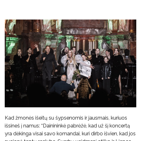
Kad žmonės išeitų su šypsenomis ir jausmais, kuriuos
išsineš į namus: “Dainininkė pabrėžė, kad už šį koncertą
yra dėkinga visai savo komandai, kuri dirbo išvien, kad jos