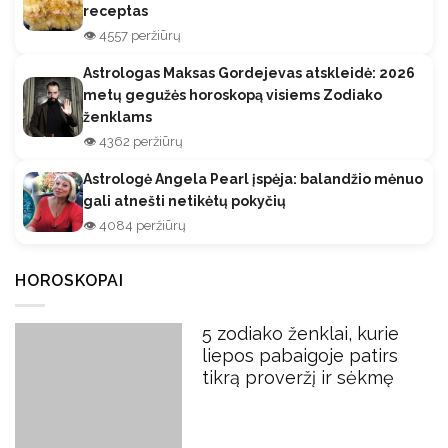
receptas
👁️ 4557 peržiūrų
Astrologas Maksas Gordejevas atskleidė: 2026
metų gegužės horoskopą visiems Zodiako
ženklams
👁️ 4362 peržiūrų
Astrologė Angela Pearl įspėja: balandžio mėnuo
gali atnešti netikėtų pokyčių
👁️ 4084 peržiūrų
HOROSKOPAI
5 zodiako ženklai, kurie
liepos pabaigoje patirs
tikrą proveržį ir sėkmę