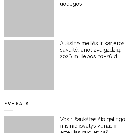
uodegos
Auksinė meilės ir karjeros
savaitė, anot žvaigždžių,
2026 m. liepos 20–26 d.
SVEIKATA
Vos 1 šaukštas šio galingo
mišinio išvalys venas ir
arterijas nuo apnašų,