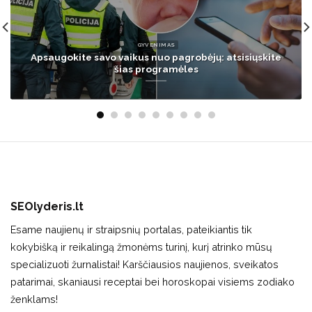
VERSLAS
Naujovė savitarnos kasose: ribos prekių kiekį, kiek jose
galima pirkti
SEOlyderis.lt
Esame naujienų ir straipsnių portalas, pateikiantis tik
kokybišką ir reikalingą žmonėms turinį, kurį atrinko mūsų
specializuoti žurnalistai! Karščiausios naujienos, sveikatos
patarimai, skaniausi receptai bei horoskopai visiems zodiako
ženklams!