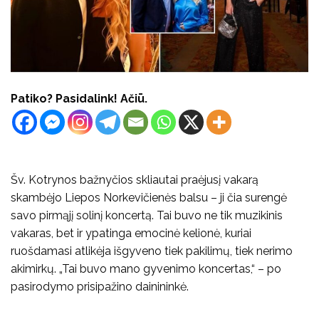
Patiko? Pasidalink! Ačiū.
Šv. Kotrynos bažnyčios skliautai praėjusį vakarą
skambėjo Liepos Norkevičienės balsu – ji čia surengė
savo pirmąjį solinį koncertą. Tai buvo ne tik muzikinis
vakaras, bet ir ypatinga emocinė kelionė, kuriai
ruošdamasi atlikėja išgyveno tiek pakilimų, tiek nerimo
akimirkų. „Tai buvo mano gyvenimo koncertas,“ – po
pasirodymo prisipažino dainininkė.