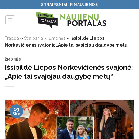
Skip
STRAIPSNIAI IR NAUJIENOS
to
content
Pradžia
»
Straipsniai
»
Žmonės
»
Išsipildė Liepos
Norkevičienės svajonė: „Apie tai svajojau daugybę metų“
ŽMONĖS
Išsipildė Liepos Norkevičienės svajonė:
„Apie tai svajojau daugybę metų“
19
Gru