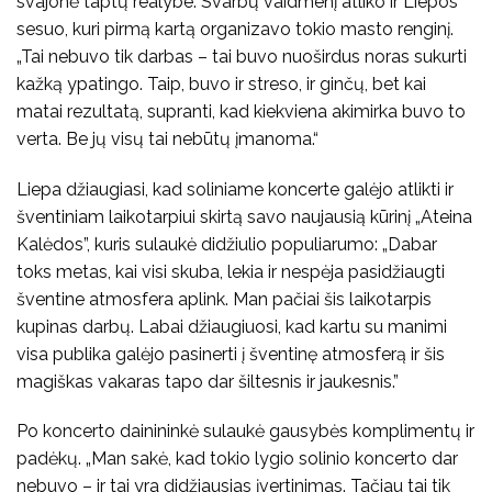
svajonė taptų realybe. Svarbų vaidmenį atliko ir Liepos
sesuo, kuri pirmą kartą organizavo tokio masto renginį.
„Tai nebuvo tik darbas – tai buvo nuoširdus noras sukurti
kažką ypatingo. Taip, buvo ir streso, ir ginčų, bet kai
matai rezultatą, supranti, kad kiekviena akimirka buvo to
verta. Be jų visų tai nebūtų įmanoma.“
Liepa džiaugiasi, kad soliniame koncerte galėjo atlikti ir
šventiniam laikotarpiui skirtą savo naujausią kūrinį „Ateina
Kalėdos”, kuris sulaukė didžiulio populiarumo: „Dabar
toks metas, kai visi skuba, lekia ir nespėja pasidžiaugti
šventine atmosfera aplink. Man pačiai šis laikotarpis
kupinas darbų. Labai džiaugiuosi, kad kartu su manimi
visa publika galėjo pasinerti į šventinę atmosferą ir šis
magiškas vakaras tapo dar šiltesnis ir jaukesnis.”
Po koncerto dainininkė sulaukė gausybės komplimentų ir
padėkų. „Man sakė, kad tokio lygio solinio koncerto dar
nebuvo – ir tai yra didžiausias įvertinimas. Tačiau tai tik