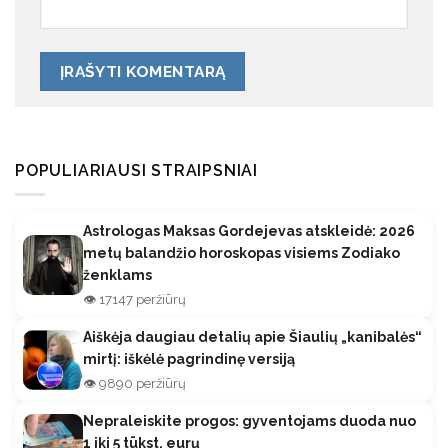
POPULIARIAUSI STRAIPSNIAI
Astrologas Maksas Gordejevas atskleidė: 2026
metų balandžio horoskopas visiems Zodiako
ženklams
👁️ 17147 peržiūrų
Aiškėja daugiau detalių apie Šiaulių „kanibalės“
mirtį: iškėlė pagrindinę versiją
👁️ 9890 peržiūrų
Nepraleiskite progos: gyventojams duoda nuo
1 iki 5 tūkst. eurų