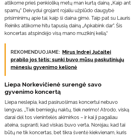
atlikome prieš penkioliką metų man kurtą dainą „Kaip ant
sparnų” Deivydui grojant rojaliu užplūdo daugybė
prisiminimų apie tai, kaip ši daina gimė. Taip pat su Lauris
Reiniks atlikome hitu tapusią dainą „Apkabink dar”. Šis
koncertas atspindėjo visą mano muzikinį kelią.“
REKOMENDUOJAME:
Mirus Indrei Jučaitei
prabilo jos tėtis: sunki buvo mūsų paskutiniųjų
mėnesių gyvenimo kelionė
Liepa Norkevičienė surengė savo
gyvenimo koncertą
Liepa neslepia, kad pasiruošimas koncertui nebuvo
lengvas. „Tiek bemiegių naktų, tiek nerimo! Atrodo, viską
darai dėl tos vienintelės akimirkos – ir kai ji pagaliau
ateina, supranti, kad viskas buvo verta. Norėjau, kad tai
būtų ne tik koncertas, bet tikra šventė kiekvienam, kuris