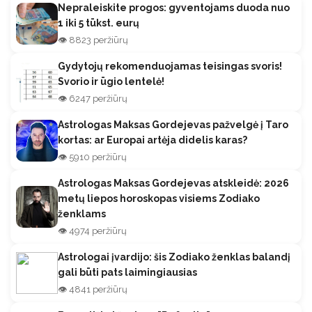
Nepraleiskite progos: gyventojams duoda nuo
1 iki 5 tūkst. eurų
👁️ 8823 peržiūrų
Gydytojų rekomenduojamas teisingas svoris!
Svorio ir ūgio lentelė!
👁️ 6247 peržiūrų
Astrologas Maksas Gordejevas pažvelgė į Taro
kortas: ar Europai artėja didelis karas?
👁️ 5910 peržiūrų
Astrologas Maksas Gordejevas atskleidė: 2026
metų liepos horoskopas visiems Zodiako
ženklams
👁️ 4974 peržiūrų
Astrologai įvardijo: šis Zodiako ženklas balandį
gali būti pats laimingiausias
👁️ 4841 peržiūrų