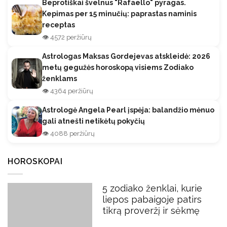
Beprotiškai švelnus "Rafaello" pyragas.
Kepimas per 15 minučių: paprastas naminis
receptas
👁️ 4572 peržiūrų
Astrologas Maksas Gordejevas atskleidė: 2026
metų gegužės horoskopą visiems Zodiako
ženklams
👁️ 4364 peržiūrų
Astrologė Angela Pearl įspėja: balandžio mėnuo
gali atnešti netikėtų pokyčių
👁️ 4088 peržiūrų
HOROSKOPAI
5 zodiako ženklai, kurie
liepos pabaigoje patirs
tikrą proveržį ir sėkmę