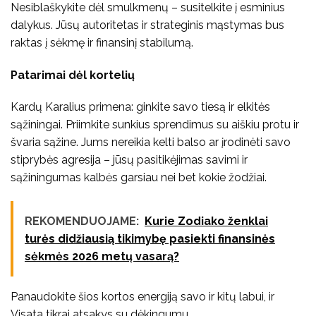
Nesiblaškykite dėl smulkmenų – susitelkite į esminius
dalykus. Jūsų autoritetas ir strateginis mąstymas bus
raktas į sėkmę ir finansinį stabilumą.
Patarimai dėl kortelių
Kardų Karalius primena: ginkite savo tiesą ir elkitės
sąžiningai. Priimkite sunkius sprendimus su aiškiu protu ir
švaria sąžine. Jums nereikia kelti balso ar įrodinėti savo
stiprybės agresija – jūsų pasitikėjimas savimi ir
sąžiningumas kalbės garsiau nei bet kokie žodžiai.
REKOMENDUOJAME:
Kurie Zodiako ženklai
turės didžiausią tikimybę pasiekti finansinės
sėkmės 2026 metų vasarą?
Panaudokite šios kortos energiją savo ir kitų labui, ir
Visata tikrai atsakys su dėkingumu.