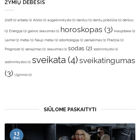
ŽYMIŲ DEBESIS
2026
(1)
arbata
(1)
Arklio
(1)
augalininkystė
(1)
dantys
(1)
dantų priežiūra
(1)
derlius
horoskopas
(3)
(1)
Energija
(1)
galvos skausmas
(1)
kraujotaka
(1)
Laime
(1)
metai
(1)
Nauji metai
(1)
odontologija
(1)
peršalimas
(1)
Pradzia
(1)
sodas
(2)
Prognoze
(1)
senėjimas
(1)
skausmas
(1)
sodininkystė
(1)
sveikata
(4)
sveikatingumas
sodininkystės
(1)
(3)
Ugninio
(1)
SIŪLOME PASKAITYTI
12
Bir