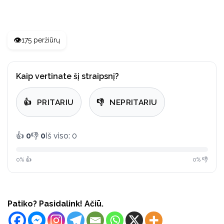
👁️
175 peržiūrų
Kaip vertinate šį straipsnį?
👍
PRITARIU
👎
NEPRITARIU
👍
0
👎
0
Iš viso: 0
0% 👍
0% 👎
Patiko? Pasidalink! Ačiū.