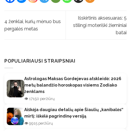
Išskirtinis aksesuaras: 5
4 ženklai, kurių mėnuo bus
stilingi moteriški žieminiai
pergalės metas
batai
POPULIARIAUSI STRAIPSNIAI
Astrologas Maksas Gordejevas atskleidė: 2026
metų balandžio horoskopas visiems Zodiako
ženklams
👁️ 17150 peržiūrų
Aiškėja daugiau detalių apie Šiaulių „kanibalės“
mirtį: iškėlė pagrindinę versiją
👁️ 9915 peržiūrų