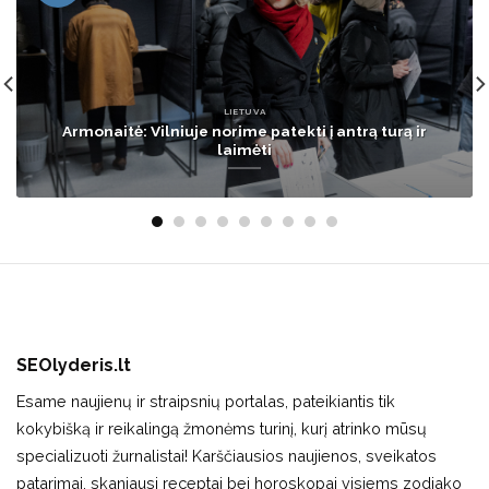
LIETUVA
„COVID-19 šįkart driokstelėjo ir man“ – įvertino, ar
Lietuvoje ruoštis naujai viruso bangai
SEOlyderis.lt
Esame naujienų ir straipsnių portalas, pateikiantis tik
kokybišką ir reikalingą žmonėms turinį, kurį atrinko mūsų
specializuoti žurnalistai! Karščiausios naujienos, sveikatos
patarimai, skaniausi receptai bei horoskopai visiems zodiako