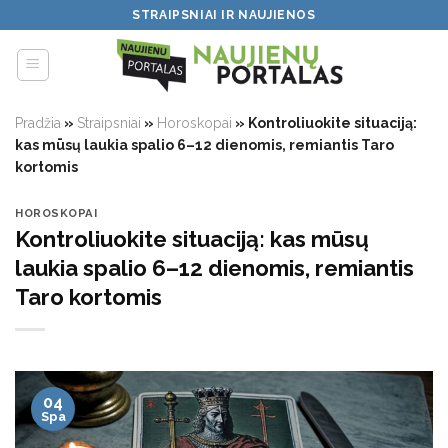
Skip
STRAIPSNIAI IR NAUJIENOS
to
content
Pradžia
»
Straipsniai
»
Horoskopai
»
Kontroliuokite situaciją:
kas mūsų laukia spalio 6–12 dienomis, remiantis Taro
kortomis
HOROSKOPAI
Kontroliuokite situaciją: kas mūsų
laukia spalio 6–12 dienomis, remiantis
Taro kortomis
04
Spa