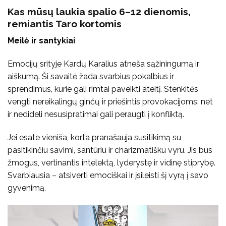
Kas mūsų laukia spalio 6–12 dienomis,
remiantis Taro kortomis
Meilė ir santykiai
Emocijų srityje Kardų Karalius atneša sąžiningumą ir
aiškumą. Ši savaitė žada svarbius pokalbius ir
sprendimus, kurie gali rimtai paveikti ateitį. Stenkitės
vengti nereikalingų ginčų ir priešintis provokacijoms: net
ir nedideli nesusipratimai gali peraugti į konfliktą.
Jei esate vieniša, korta pranašauja susitikimą su
pasitikinčiu savimi, santūriu ir charizmatišku vyru. Jis bus
žmogus, vertinantis intelektą, lyderystę ir vidinę stiprybę.
Svarbiausia – atsiverti emociškai ir įsileisti šį vyrą į savo
gyvenimą.