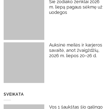
Šie zodiako ženklai 2026
m. liepą pagaus sėkmę už
uodegos
Auksinė meilės ir karjeros
savaitė, anot žvaigždžių,
2026 m. liepos 20–26 d.
SVEIKATA
Vos 1 šaukštas šio galingo