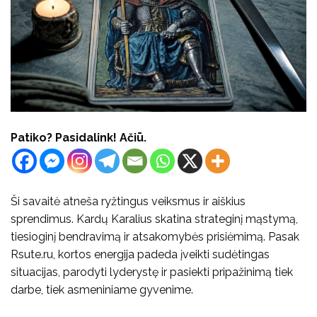
Patiko? Pasidalink! Ačiū.
Ši savaitė atneša ryžtingus veiksmus ir aiškius
sprendimus. Kardų Karalius skatina strateginį mąstymą,
tiesioginį bendravimą ir atsakomybės prisiėmimą. Pasak
Rsute.ru, kortos energija padeda įveikti sudėtingas
situacijas, parodyti lyderystę ir pasiekti pripažinimą tiek
darbe, tiek asmeniniame gyvenime.