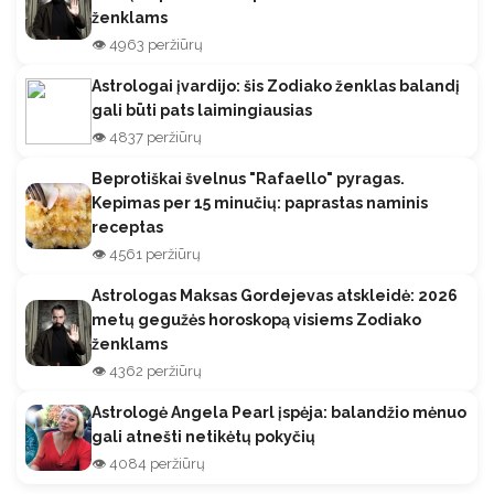
ženklams
👁️ 4963 peržiūrų
Astrologai įvardijo: šis Zodiako ženklas balandį
gali būti pats laimingiausias
👁️ 4837 peržiūrų
Beprotiškai švelnus "Rafaello" pyragas.
Kepimas per 15 minučių: paprastas naminis
receptas
👁️ 4561 peržiūrų
Astrologas Maksas Gordejevas atskleidė: 2026
metų gegužės horoskopą visiems Zodiako
ženklams
👁️ 4362 peržiūrų
Astrologė Angela Pearl įspėja: balandžio mėnuo
gali atnešti netikėtų pokyčių
👁️ 4084 peržiūrų