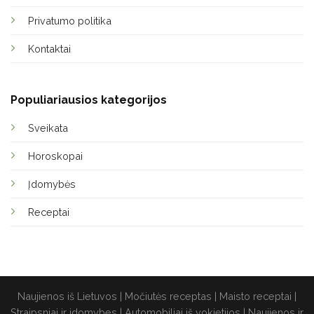
Privatumo politika
Kontaktai
Populiariausios kategorijos
Sveikata
Horoskopai
Įdomybės
Receptai
Naujienos iš Lietuvos
|
Močiutės receptas
|
Maisto receptai
|
Straipsniai ir idomybes
|
Automobiliai iš vokietijos
|
Naujienos ir