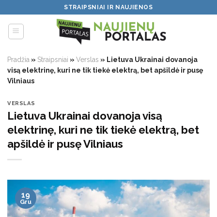
Skip
STRAIPSNIAI IR NAUJIENOS
to
content
Pradžia
»
Straipsniai
»
Verslas
»
Lietuva Ukrainai dovanoja
visą elektrinę, kuri ne tik tiekė elektrą, bet apšildė ir pusę
Vilniaus
VERSLAS
Lietuva Ukrainai dovanoja visą
elektrinę, kuri ne tik tiekė elektrą, bet
apšildė ir pusę Vilniaus
19
Gru