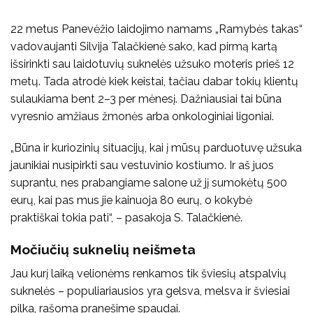
22 metus Panevėžio laidojimo namams „Ramybės takas“
vadovaujanti Silvija Talačkienė sako, kad pirmą kartą
išsirinkti sau laidotuvių suknelės užsuko moteris prieš 12
metų. Tada atrodė kiek keistai, tačiau dabar tokių klientų
sulaukiama bent 2–3 per mėnesį. Dažniausiai tai būna
vyresnio amžiaus žmonės arba onkologiniai ligoniai.
„Būna ir kuriozinių situacijų, kai į mūsų parduotuvę užsuka
jaunikiai nusipirkti sau vestuvinio kostiumo. Ir aš juos
suprantu, nes prabangiame salone už jį sumokėtų 500
eurų, kai pas mus jie kainuoja 80 eurų, o kokybė
praktiškai tokia pati“, – pasakoja S. Talačkienė.
Močiučių suknelių neišmeta
Jau kurį laiką velionėms renkamos tik šviesių atspalvių
suknelės – populiariausios yra gelsva, melsva ir šviesiai
pilka, rašoma pranešime spaudai.