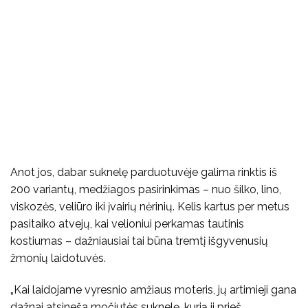
Anot jos, dabar suknelę parduotuvėje galima rinktis iš
200 variantų, medžiagos pasirinkimas – nuo šilko, lino,
viskozės, veliūro iki įvairių nėrinių. Kelis kartus per metus
pasitaiko atvejų, kai velioniui perkamas tautinis
kostiumas – dažniausiai tai būna tremtį išgyvenusių
žmonių laidotuvės.
„Kai laidojame vyresnio amžiaus moteris, jų artimieji gana
dažnai atsineša močiutės suknelę, kurią ji prieš