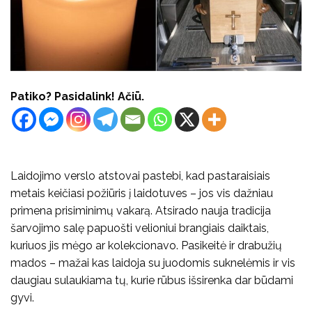
Patiko? Pasidalink! Ačiū.
Laidojimo verslo atstovai pastebi, kad pastaraisiais
metais keičiasi požiūris į laidotuves – jos vis dažniau
primena prisiminimų vakarą. Atsirado nauja tradicija
šarvojimo salę papuošti velioniui brangiais daiktais,
kuriuos jis mėgo ar kolekcionavo. Pasikeitė ir drabužių
mados – mažai kas laidoja su juodomis suknelėmis ir vis
daugiau sulaukiama tų, kurie rūbus išsirenka dar būdami
gyvi.