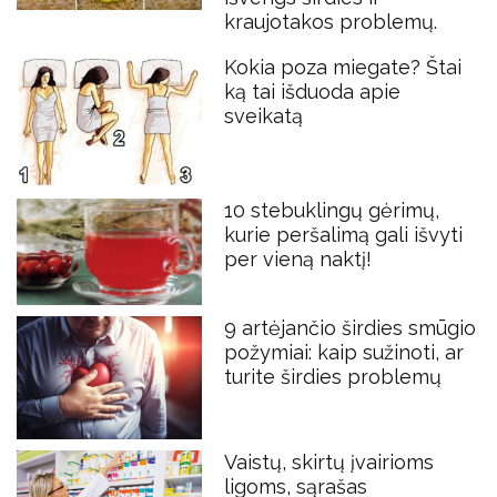
kraujotakos problemų.
Kokia poza miegate? Štai
ką tai išduoda apie
sveikatą
10 stebuklingų gėrimų,
kurie peršalimą gali išvyti
per vieną naktį!
9 artėjančio širdies smūgio
požymiai: kaip sužinoti, ar
turite širdies problemų
Vaistų, skirtų įvairioms
ligoms, sąrašas