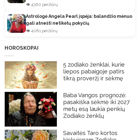
👁️ 4360 peržiūrų
Astrologė Angela Pearl įspėja: balandžio mėnuo
gali atnešti netikėtų pokyčių
👁️ 4081 peržiūrų
HOROSKOPAI
5 zodiako ženklai, kurie
liepos pabaigoje patirs
tikrą proveržį ir sėkmę
Baba Vangos prognozė:
pasakiška sėkmė iki 2027
metų esą laukia penkių
Zodiako ženklų
Savaitės Taro kortos
kiekvienam Zodiako