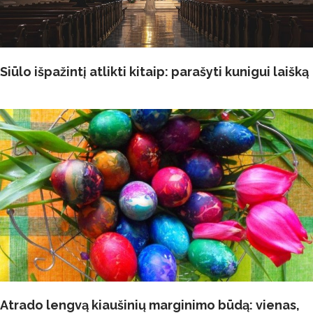
Siūlo išpažintį atlikti kitaip: parašyti kunigui laišką
Atrado lengvą kiaušinių marginimo būdą: vienas,