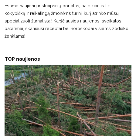
Esame naujienų ir straipsnių portalas, pateikiantis tik
kokybišką ir reikalingą žmonėms turinį, kurį atrinko mūsų
specializuoti žurnalistai! Karščiausios naujienos, sveikatos
patarimai, skaniausi receptai bei horoskopai visiems zodiako
ženklams!
TOP naujienos