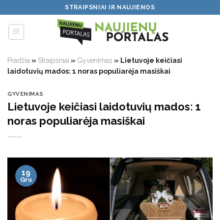
Skip
STRAIPSNIAI IR NAUJIENOS
to
content
Pradžia
»
Straipsniai
»
Gyvenimas
»
Lietuvoje keičiasi
laidotuvių mados: 1 noras populiarėja masiškai
GYVENIMAS
Lietuvoje keičiasi laidotuvių mados: 1
noras populiarėja masiškai
19
Gru