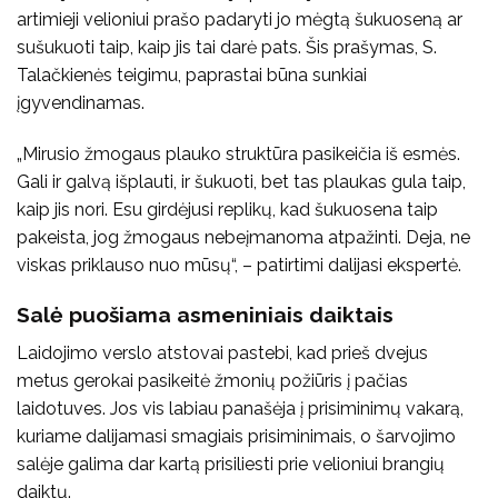
artimieji velioniui prašo padaryti jo mėgtą šukuoseną ar
sušukuoti taip, kaip jis tai darė pats. Šis prašymas, S.
Talačkienės teigimu, paprastai būna sunkiai
įgyvendinamas.
„Mirusio žmogaus plauko struktūra pasikeičia iš esmės.
Gali ir galvą išplauti, ir šukuoti, bet tas plaukas gula taip,
kaip jis nori. Esu girdėjusi replikų, kad šukuosena taip
pakeista, jog žmogaus nebeįmanoma atpažinti. Deja, ne
viskas priklauso nuo mūsų“, – patirtimi dalijasi ekspertė.
Salė puošiama asmeniniais daiktais
Laidojimo verslo atstovai pastebi, kad prieš dvejus
metus gerokai pasikeitė žmonių požiūris į pačias
laidotuves. Jos vis labiau panašėja į prisiminimų vakarą,
kuriame dalijamasi smagiais prisiminimais, o šarvojimo
salėje galima dar kartą prisiliesti prie velioniui brangių
daiktų.