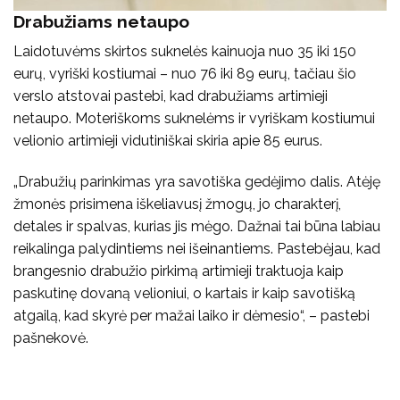
Drabužiams netaupo
Laidotuvėms skirtos suknelės kainuoja nuo 35 iki 150
eurų, vyriški kostiumai – nuo 76 iki 89 eurų, tačiau šio
verslo atstovai pastebi, kad drabužiams artimieji
netaupo. Moteriškoms suknelėms ir vyriškam kostiumui
velionio artimieji vidutiniškai skiria apie 85 eurus.
„Drabužių parinkimas yra savotiška gedėjimo dalis. Atėję
žmonės prisimena iškeliavusį žmogų, jo charakterį,
detales ir spalvas, kurias jis mėgo. Dažnai tai būna labiau
reikalinga palydintiems nei išeinantiems. Pastebėjau, kad
brangesnio drabužio pirkimą artimieji traktuoja kaip
paskutinę dovaną velioniui, o kartais ir kaip savotišką
atgailą, kad skyrė per mažai laiko ir dėmesio“, – pastebi
pašnekovė.