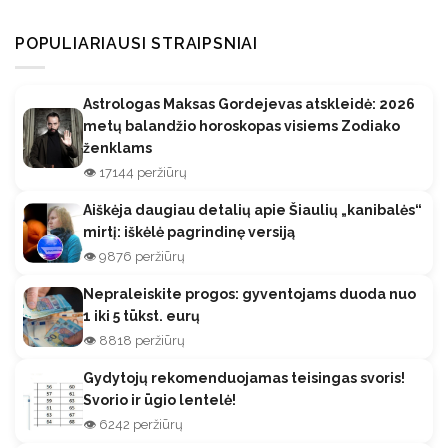
POPULIARIAUSI STRAIPSNIAI
Astrologas Maksas Gordejevas atskleidė: 2026
metų balandžio horoskopas visiems Zodiako
ženklams
👁️ 17144 peržiūrų
Aiškėja daugiau detalių apie Šiaulių „kanibalės“
mirtį: iškėlė pagrindinę versiją
👁️ 9876 peržiūrų
Nepraleiskite progos: gyventojams duoda nuo
1 iki 5 tūkst. eurų
👁️ 8818 peržiūrų
Gydytojų rekomenduojamas teisingas svoris!
Svorio ir ūgio lentelė!
👁️ 6242 peržiūrų