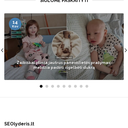
SIŪLOME PASKAITYTI
13
Bal
LIETUVA
Šalia Palangos – didžiausios šių metų karinių jūrų
pajėgų pratybos su 6 tūkst. karių
SEOlyderis.lt