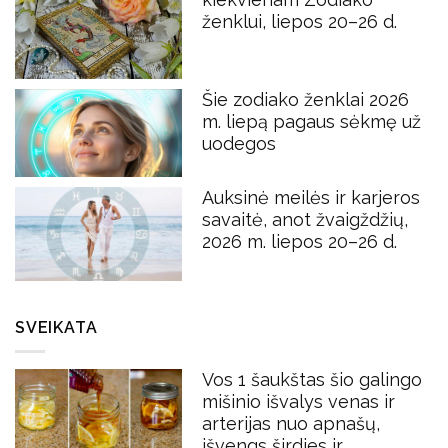
ženklui, liepos 20–26 d.
Šie zodiako ženklai 2026
m. liepą pagaus sėkmę už
uodegos
Auksinė meilės ir karjeros
savaitė, anot žvaigždžių,
2026 m. liepos 20–26 d.
SVEIKATA
Vos 1 šaukštas šio galingo
mišinio išvalys venas ir
arterijas nuo apnašų,
išvengs širdies ir