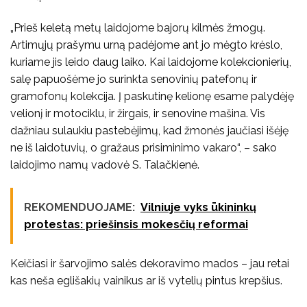
„Prieš keletą metų laidojome bajorų kilmės žmogų.
Artimųjų prašymu urną padėjome ant jo mėgto krėslo,
kuriame jis leido daug laiko. Kai laidojome kolekcionierių,
salę papuošėme jo surinkta senovinių patefonų ir
gramofonų kolekcija. Į paskutinę kelionę esame palydėję
velionį ir motociklu, ir žirgais, ir senovine mašina. Vis
dažniau sulaukiu pastebėjimų, kad žmonės jaučiasi išėję
ne iš laidotuvių, o gražaus prisiminimo vakaro“, – sako
laidojimo namų vadovė S. Talačkienė.
REKOMENDUOJAME:
Vilniuje vyks ūkininkų
protestas: priešinsis mokesčių reformai
Keičiasi ir šarvojimo salės dekoravimo mados – jau retai
kas neša eglišakių vainikus ar iš vytelių pintus krepšius.