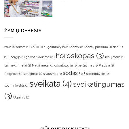
ŽYMIŲ DEBESIS
2026
(1)
arbata
(1)
Arklio
(1)
augalininkystė
(1)
dantys
(1)
dantų priežiūra
(1)
derlius
horoskopas
(3)
(1)
Energija
(1)
galvos skausmas
(1)
kraujotaka
(1)
Laime
(1)
metai
(1)
Nauji metai
(1)
odontologija
(1)
peršalimas
(1)
Pradzia
(1)
sodas
(2)
Prognoze
(1)
senėjimas
(1)
skausmas
(1)
sodininkystė
(1)
sveikata
(4)
sveikatingumas
sodininkystės
(1)
(3)
Ugninio
(1)