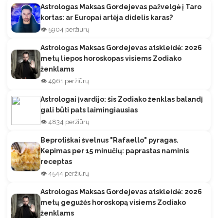
Astrologas Maksas Gordejevas pažvelgė į Taro
kortas: ar Europai artėja didelis karas?
👁️ 5904 peržiūrų
Astrologas Maksas Gordejevas atskleidė: 2026
metų liepos horoskopas visiems Zodiako
ženklams
👁️ 4961 peržiūrų
Astrologai įvardijo: šis Zodiako ženklas balandį
gali būti pats laimingiausias
👁️ 4834 peržiūrų
Beprotiškai švelnus "Rafaello" pyragas.
Kepimas per 15 minučių: paprastas naminis
receptas
👁️ 4544 peržiūrų
Astrologas Maksas Gordejevas atskleidė: 2026
metų gegužės horoskopą visiems Zodiako
ženklams