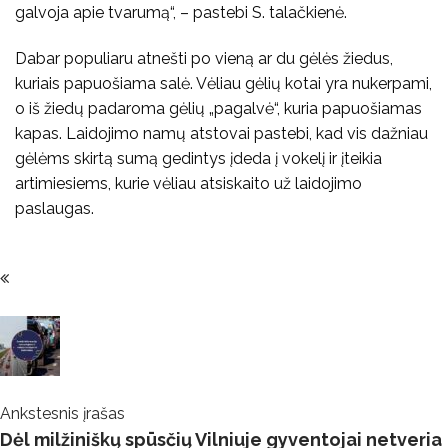
galvoja apie tvarumą“, – pastebi S. talačkienė.
Dabar populiaru atnešti po vieną ar du gėlės žiedus,
kuriais papuošiama salė. Vėliau gėlių kotai yra nukerpami,
o iš žiedų padaroma gėlių „pagalvė“, kuria papuošiamas
kapas. Laidojimo namų atstovai pastebi, kad vis dažniau
gėlėms skirtą sumą gedintys įdeda į vokelį ir įteikia
artimiesiems, kurie vėliau atsiskaito už laidojimo
paslaugas.
Post
Navigation
Ankstesnis įrašas
Dėl milžiniškų spūsčių Vilniuje gyventojai netveria