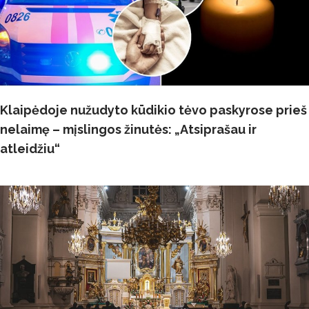
Klaipėdoje nužudyto kūdikio tėvo paskyrose prieš
nelaimę – mįslingos žinutės: „Atsiprašau ir
atleidžiu“