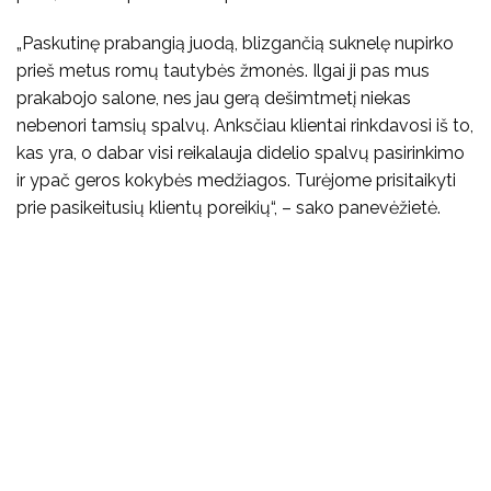
„Paskutinę prabangią juodą, blizgančią suknelę nupirko
prieš metus romų tautybės žmonės. Ilgai ji pas mus
prakabojo salone, nes jau gerą dešimtmetį niekas
nebenori tamsių spalvų. Anksčiau klientai rinkdavosi iš to,
kas yra, o dabar visi reikalauja didelio spalvų pasirinkimo
ir ypač geros kokybės medžiagos. Turėjome prisitaikyti
prie pasikeitusių klientų poreikių“, – sako panevėžietė.