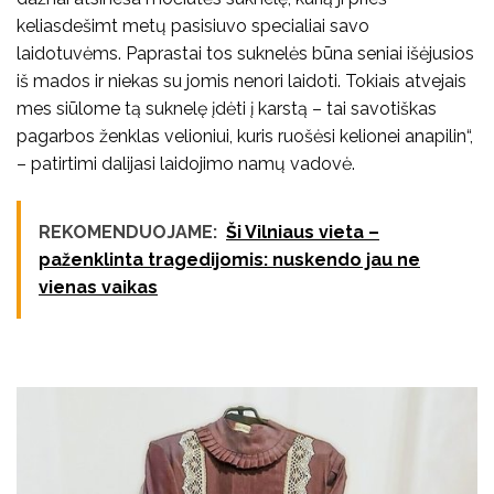
keliasdešimt metų pasisiuvo specialiai savo
laidotuvėms. Paprastai tos suknelės būna seniai išėjusios
iš mados ir niekas su jomis nenori laidoti. Tokiais atvejais
mes siūlome tą suknelę įdėti į karstą – tai savotiškas
pagarbos ženklas velioniui, kuris ruošėsi kelionei anapilin“,
– patirtimi dalijasi laidojimo namų vadovė.
REKOMENDUOJAME:
Ši Vilniaus vieta –
paženklinta tragedijomis: nuskendo jau ne
vienas vaikas