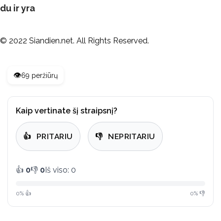
du ir yra
Site
© 2022 Siandien.net. All Rights Reserved.
Footer
👁️
69 peržiūrų
Kaip vertinate šį straipsnį?
👍
PRITARIU
👎
NEPRITARIU
👍
0
👎
0
Iš viso: 0
0% 👍
0% 👎