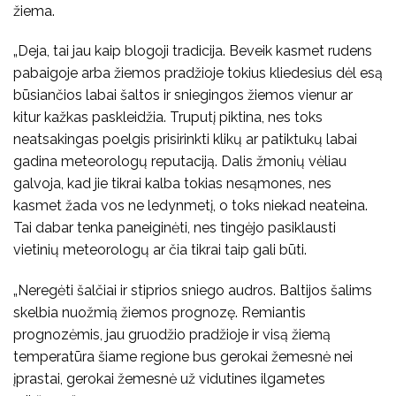
žiema.
„Deja, tai jau kaip blogoji tradicija. Beveik kasmet rudens
pabaigoje arba žiemos pradžioje tokius kliedesius dėl esą
būsiančios labai šaltos ir sniegingos žiemos vienur ar
kitur kažkas paskleidžia. Truputį piktina, nes toks
neatsakingas poelgis prisirinkti klikų ar patiktukų labai
gadina meteorologų reputaciją. Dalis žmonių vėliau
galvoja, kad jie tikrai kalba tokias nesąmones, nes
kasmet žada vos ne ledynmetį, o toks niekad neateina.
Tai dabar tenka paneiginėti, nes tingėjo pasiklausti
vietinių meteorologų ar čia tikrai taip gali būti.
„Neregėti šalčiai ir stiprios sniego audros. Baltijos šalims
skelbia nuožmią žiemos prognozę. Remiantis
prognozėmis, jau gruodžio pradžioje ir visą žiemą
temperatūra šiame regione bus gerokai žemesnė nei
įprastai, gerokai žemesnė už vidutines ilgametes