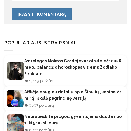
POPULIARIAUSI STRAIPSNIAI
Astrologas Maksas Gordejevas atskleidė: 2026
metų balandžio horoskopas visiems Zodiako
ženklams
👁️ 17149 peržiūrų
Aiškėja daugiau detalių apie Šiaulių „kanibalės“
mirtį: iškėlė pagrindinę versiją
👁️ 9897 peržiūrų
Nepraleiskite progos: gyventojams duoda nuo
1 iki 5 tūkst. eurų
👁️ 8822 peržiūrų