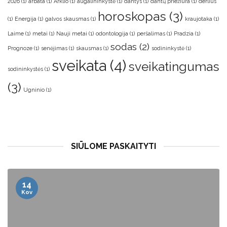
2026
(1)
arbata
(1)
Arklio
(1)
augalininkystė
(1)
dantys
(1)
dantų priežiūra
(1)
derlius
horoskopas
(3)
(1)
Energija
(1)
galvos skausmas
(1)
kraujotaka
(1)
Laime
(1)
metai
(1)
Nauji metai
(1)
odontologija
(1)
peršalimas
(1)
Pradzia
(1)
sodas
(2)
Prognoze
(1)
senėjimas
(1)
skausmas
(1)
sodininkystė
(1)
sveikata
(4)
sveikatingumas
sodininkystės
(1)
(3)
Ugninio
(1)
SIŪLOME PASKAITYTI
13
Bal