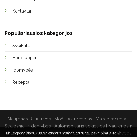
Kontaktai
Populiariausios kategorijos
Sveikata
Horoskopai
Įdomybės
Receptai
Naujienos iš Lietuvos
|
Močiutės receptas
|
Maisto receptai
|
Straipsniai ir idomybes
|
Automobiliai iš vokietijos
|
Naujienos ir
aktualijos
|
Svarbios naujienos
|
Patarimai, pamokos gudrybes
Naudojame slapukus siekdami suasmeninti turinį ir skelbimus, teikti