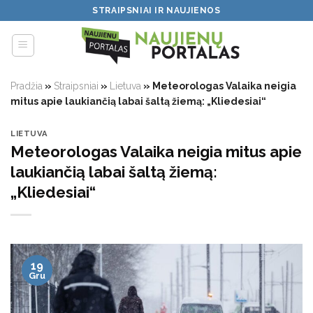
Skip
STRAIPSNIAI IR NAUJIENOS
to
content
Pradžia
»
Straipsniai
»
Lietuva
»
Meteorologas Valaika neigia
mitus apie laukiančią labai šaltą žiemą: „Kliedesiai“
LIETUVA
Meteorologas Valaika neigia mitus apie
laukiančią labai šaltą žiemą:
„Kliedesiai“
19
Gru