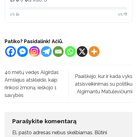
0% 👍
0% 👎
Patiko? Pasidalink! Ačiū.
40 metų vedęs Algirdas
Paaiškėjo, kur ir kada vyks
Amšiejus atskleidė, kaip
atsisveikinimas su politiku
rinkosi žmoną: ieškojo 1
Algimantu Matulevičiumi
savybės
Parašykite komentarą
El. pašto adresas nebus skelbiamas.
Būtini