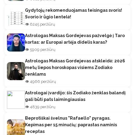
Gydytojų rekomenduojamas teisingas svoris!
Svorio ir ūgio lentelė!
👁️ 6245 peržiūrų
Astrologas Maksas Gordejevas pažvelgė į Taro
kortas: ar Europai artėja didelis karas?
👁️ 5909 peržiūrų
Astrologas Maksas Gordejevas atskleidė: 2026
metų liepos horoskopas visiems Zodiako
ženklams
👁️ 4966 peržiūrų
Astrologai įvardijo: šis Zodiako ženklas balandį
gali būti pats laimingiausias
👁️ 4839 peržiūrų
Beprotiškai švelnus "Rafaello" pyragas.
Kepimas per 15 minučių: paprastas naminis
receptas