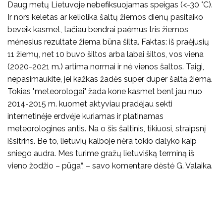
Daug metų Lietuvoje nebefiksuojamas speigas (<-30 °C).
Ir nors keletas ar keliolika šaltų žiemos dienų pasitaiko
beveik kasmet, tačiau bendrai paėmus tris žiemos
mėnesius rezultate žiema būna šilta. Faktas: iš praėjusių
11 žiemų, net 10 buvo šiltos arba labai šiltos, vos viena
(2020-2021 m.) artima normai ir nė vienos šaltos. Taigi,
nepasimaukite, jei kažkas žadės super duper šaltą žiemą.
Tokias "meteorologai" žada kone kasmet bent jau nuo
2014-2015 m. kuomet aktyviau pradėjau sekti
internetinėje erdvėje kuriamas ir platinamas
meteorologines antis. Na o šis šaltinis, tikiuosi, straipsnį
išsitrins. Be to, lietuvių kalboje nėra tokio dalyko kaip
sniego audra. Mes turime gražų lietuvišką terminą iš
vieno žodžio – pūga“, – savo komentare dėstė G. Valaika.