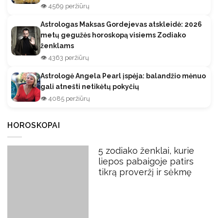
👁️ 4569 peržiūrų
Astrologas Maksas Gordejevas atskleidė: 2026
metų gegužės horoskopą visiems Zodiako
ženklams
👁️ 4363 peržiūrų
Astrologė Angela Pearl įspėja: balandžio mėnuo
gali atnešti netikėtų pokyčių
👁️ 4085 peržiūrų
HOROSKOPAI
5 zodiako ženklai, kurie
liepos pabaigoje patirs
tikrą proveržį ir sėkmę