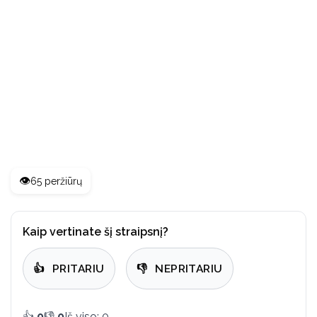
👁️
65 peržiūrų
Kaip vertinate šį straipsnį?
👍
PRITARIU
👎
NEPRITARIU
👍
0
👎
0
Iš viso: 0