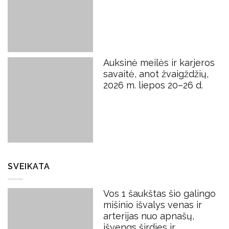
Auksinė meilės ir karjeros
savaitė, anot žvaigždžių,
2026 m. liepos 20–26 d.
SVEIKATA
Vos 1 šaukštas šio galingo
mišinio išvalys venas ir
arterijas nuo apnašų,
išvengs širdies ir