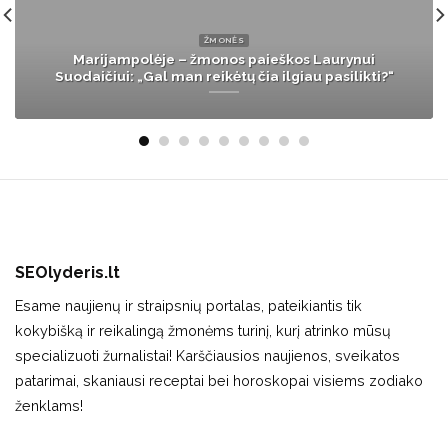
LIETUVA
Liūdna žinia: netikėtai mirė Panevėžio kraštotyros
muziejaus darbuotoja
SEOlyderis.lt
Esame naujienų ir straipsnių portalas, pateikiantis tik
kokybišką ir reikalingą žmonėms turinį, kurį atrinko mūsų
specializuoti žurnalistai! Karščiausios naujienos, sveikatos
patarimai, skaniausi receptai bei horoskopai visiems zodiako
ženklams!