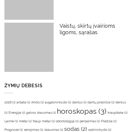
Vaistų, skirtų įvairioms
ligoms, sąrašas
ŽYMIŲ DEBESIS
2026
(1)
arbata
(1)
Arklio
(1)
augalininkystė
(1)
dantys
(1)
dantų priežiūra
(1)
derlius
horoskopas
(3)
(1)
Energija
(1)
galvos skausmas
(1)
kraujotaka
(1)
Laime
(1)
metai
(1)
Nauji metai
(1)
odontologija
(1)
peršalimas
(1)
Pradzia
(1)
sodas
(2)
Prognoze
(1)
senėjimas
(1)
skausmas
(1)
sodininkystė
(1)