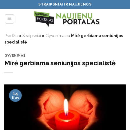
Skip
STRAIPSNIAI IR NAUJIENOS
to
content
Pradžia
»
Straipsniai
»
Gyvenimas
»
Mirė gerbiama seniūnijos
specialistė
GYVENIMAS
Mirė gerbiama seniūnijos specialistė
14
Kov