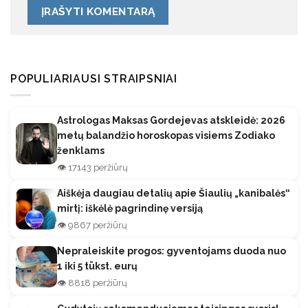
POPULIARIAUSI STRAIPSNIAI
Astrologas Maksas Gordejevas atskleidė: 2026
metų balandžio horoskopas visiems Zodiako
ženklams
👁️ 17143 peržiūrų
Aiškėja daugiau detalių apie Šiaulių „kanibalės“
mirtį: iškėlė pagrindinę versiją
👁️ 9867 peržiūrų
Nepraleiskite progos: gyventojams duoda nuo
1 iki 5 tūkst. eurų
👁️ 8818 peržiūrų