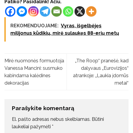
Patiko? Pasidalink! Ačiū.
REKOMENDUOJAME:
Vyras, išgelbėjęs
milijonus kūdikių, mirė sulaukęs 88-erių metų
Mirė nuomonės formuotoja
„The Roop“ pranešė, kad
Vanessa Mancini: susmuko
dalyvaus „Eurovizijos“
kabindama kalėdines
atrankoje: „Laukia įdomūs
dekoracijas
metai“
Parašykite komentarą
El. pašto adresas nebus skelbiamas.
Būtini
laukeliai pažymėti
*