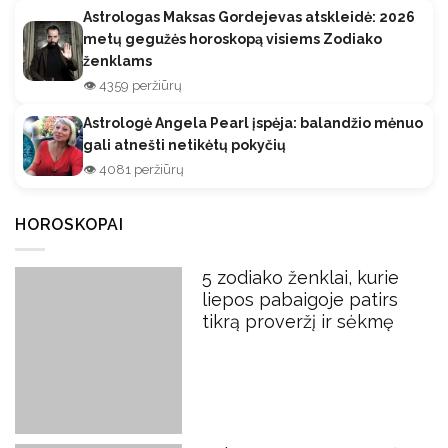
Astrologas Maksas Gordejevas atskleidė: 2026
metų gegužės horoskopą visiems Zodiako
ženklams
👁️ 4359 peržiūrų
Astrologė Angela Pearl įspėja: balandžio mėnuo
gali atnešti netikėtų pokyčių
👁️ 4081 peržiūrų
HOROSKOPAI
5 zodiako ženklai, kurie
liepos pabaigoje patirs
tikrą proveržį ir sėkmę