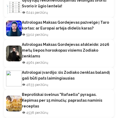
Gydytojų rekomenduojamas teisingas svoris!
Svorio ir ūgio lentelė!
👁️ 6241 peržiūrų
Astrologas Maksas Gordejevas pažvelgė į Taro
kortas: ar Europai artėja didelis karas?
👁️ 5902 peržiūrų
Astrologas Maksas Gordejevas atskleidė: 2026
metų liepos horoskopas visiems Zodiako
ženklams
👁️ 4961 peržiūrų
Astrologai įvardijo: šis Zodiako ženklas balandį
gali būti pats laimingiausias
👁️ 4833 peržiūrų
Beprotiškai švelnus "Rafaello" pyragas.
Kepimas per 15 minučių: paprastas naminis
receptas
👁️ 4538 peržiūrų