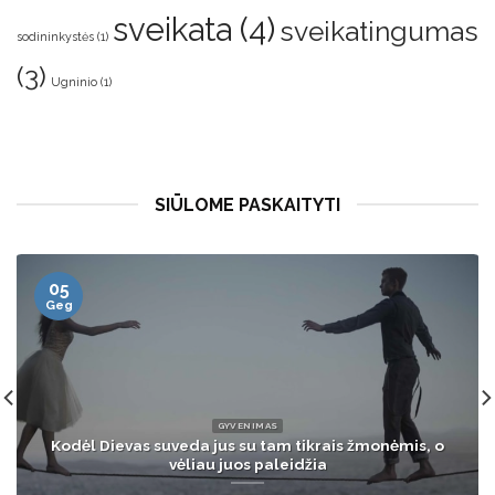
sveikata
(4)
sveikatingumas
sodininkystės
(1)
(3)
Ugninio
(1)
SIŪLOME PASKAITYTI
12
Vas
VERSLAS
Apklausa: ketvirtadalis į pensiją išėjusių lietuvių
planuoja dirbti toliau