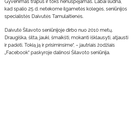
Gyvenimas trapus ir toks nenuspėjamas. Labai liūdna,
kad spalio 25 d. netekome ilgametės kolegės, seniūnijos
specialistės Daivutės Tamulaitienės.
Daivutė Šilavoto seniūnijoje dirbo nuo 2010 metų.
Draugiška, šilta, jauki, šmaikšti, mokanti išklausyti, atjausti
ir padėti. Tokią ją ir prisiminsime“, – jautriais žodžiais
„Facebook“ paskyroje dalinosi Šilavoto seniūnija.