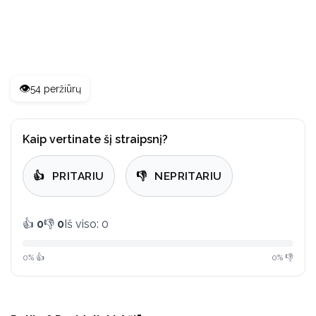
👁️
54 peržiūrų
Kaip vertinate šį straipsnį?
👍
PRITARIU
👎
NEPRITARIU
👍
0
👎
0
Iš viso: 0
0% 👍
0% 👎