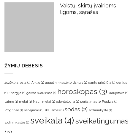
Vaistų, skirtų įvairioms
ligoms, sąrašas
ŽYMIŲ DEBESIS
2026
(1)
arbata
(1)
Arklio
(1)
augalininkystė
(1)
dantys
(1)
dantų priežiūra
(1)
derlius
horoskopas
(3)
(1)
Energija
(1)
galvos skausmas
(1)
kraujotaka
(1)
Laime
(1)
metai
(1)
Nauji metai
(1)
odontologija
(1)
peršalimas
(1)
Pradzia
(1)
sodas
(2)
Prognoze
(1)
senėjimas
(1)
skausmas
(1)
sodininkystė
(1)
sveikata
(4)
sveikatingumas
sodininkystės
(1)