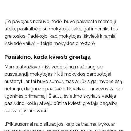
„To pavojaus nebuvo, todėl buvo pakviesta mama, ji
atėjo, pasikalbėjo su mokytoju, sakė, gal ir nereiks tos
greitosios. Padėkojo, kad mokytojas iškvietė ir ramiai
išsivedė vaiką“, – teigia mokyklos direktorė.
Paaiškino, kada kviesti greitąją
Mama atvažiavo ir išsivedė sūnų maždaug per
pusvalandį, mokytojas ir kiti mokyklos darbuotojai
nustatyti, ar tai buvo sumušimas ar lūžis galimybės esą
neturėjo, diagnozė paaiškėjo tik vėliau – nuvežus vaiką į
ligoninės priimamąjį. Šiaulių švietimo skyriaus vedėja
paaiškino, kokių atveju būtina kviesti greitąją pagalbą
susižalojusiam vaikui.
„Priklausomai nuo situacijos, kaip ta trauma įvyko, ar