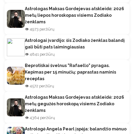
Astrologas Maksas Gordejevas atskleidė: 2026
metų liepos horoskopas visiems Zodiako
ženklams
👁️ 4973 peržiūrų
Astrologai įvardijo: šis Zodiako ženklas balandį
gali būti pats laimingiausias
👁️ 4841 peržiūrų
Beprotiškai švelnus "Rafaello" pyragas.
Kepimas per 15 minučių: paprastas naminis
receptas
👁️ 4572 peržiūrų
Astrologas Maksas Gordejevas atskleidė: 2026
metų gegužės horoskopą visiems Zodiako
ženklams
👁️ 4364 peržiūrų
Astrologė Angela Pearl įspėja: balandžio mėnuo