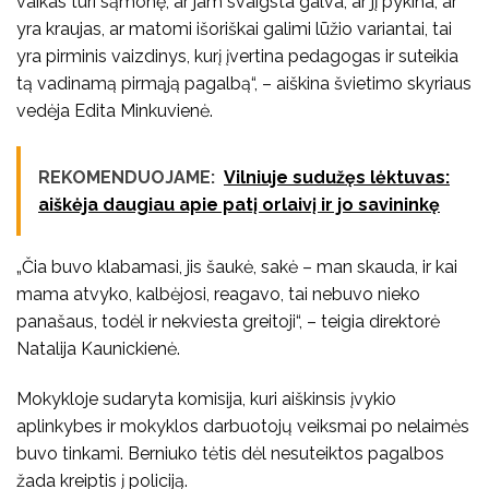
vaikas turi sąmonę, ar jam svaigsta galva, ar jį pykina, ar
yra kraujas, ar matomi išoriškai galimi lūžio variantai, tai
yra pirminis vaizdinys, kurį įvertina pedagogas ir suteikia
tą vadinamą pirmąją pagalbą“, – aiškina švietimo skyriaus
vedėja Edita Minkuvienė.
REKOMENDUOJAME:
Vilniuje sudužęs lėktuvas:
aiškėja daugiau apie patį orlaivį ir jo savininkę
„Čia buvo klabamasi, jis šaukė, sakė – man skauda, ir kai
mama atvyko, kalbėjosi, reagavo, tai nebuvo nieko
panašaus, todėl ir nekviesta greitoji“, – teigia direktorė
Natalija Kaunickienė.
Mokykloje sudaryta komisija, kuri aiškinsis įvykio
aplinkybes ir mokyklos darbuotojų veiksmai po nelaimės
buvo tinkami. Berniuko tėtis dėl nesuteiktos pagalbos
žada kreiptis į policiją.