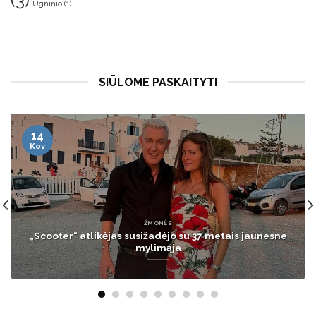
(3)
Ugninio
(1)
SIŪLOME PASKAITYTI
12
Vas
GYVENIMAS
Mirė žinomas serialų aktorius: vyrui buvo 48-eri