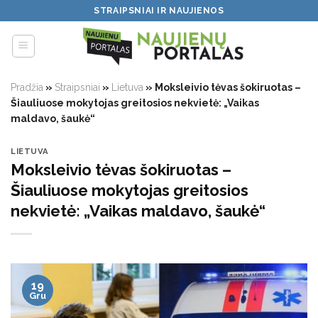
Skip
STRAIPSNIAI IR NAUJIENOS
to
content
Pradžia
»
Straipsniai
»
Lietuva
»
Moksleivio tėvas šokiruotas –
Šiauliuose mokytojas greitosios nekvietė: „Vaikas
maldavo, šaukė“
LIETUVA
Moksleivio tėvas šokiruotas –
Šiauliuose mokytojas greitosios
nekvietė: „Vaikas maldavo, šaukė“
19
Gru