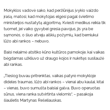
Mokyklos vadovė sako, kad peržiūrėjus įvykio vaizdo
įrašą, matosi, kad mokytojas elgėsi pagal švietimo
ministerijos nustatytą algoritmą. Kviesti medikus reikia tik
tuomet, jei vaiko gyvybei gresia pavojus, jis yra be
sąmonės, o šiuo atveju aiškių požymių, kad berniukui
lūžo abi rankos – nebuvo.
Baisi nelaimė atsitiko kūno kultūros pamokoje, kai vaikas
bėgdamas užkliuvo už draugo kojos ir nukritęs susilaužė
abi rankas.
„Tiesiog buvau pritrenktas, vaikas patyrė mokykloje
dideles traumas, lūžo abi rankos – vienai abu kaulai, kitai
– vienas, buvo sumušta baisiai galva. Buvo operuotas
sūnus, viena ranka sutvirtinta vielomis“, – pasakoja
šiaulietis Martynas Rešeliauskas.