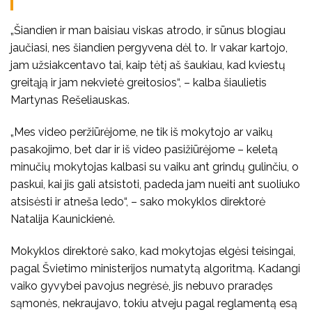
„Šiandien ir man baisiau viskas atrodo, ir sūnus blogiau
jaučiasi, nes šiandien pergyvena dėl to. Ir vakar kartojo,
jam užsiakcentavo tai, kaip tėtį aš šaukiau, kad kviestų
greitąją ir jam nekvietė greitosios“, – kalba šiaulietis
Martynas Rešeliauskas.
„Mes video peržiūrėjome, ne tik iš mokytojo ar vaikų
pasakojimo, bet dar ir iš video pasižiūrėjome – keletą
minučių mokytojas kalbasi su vaiku ant grindų gulinčiu, o
paskui, kai jis gali atsistoti, padeda jam nueiti ant suoliuko
atsisėsti ir atneša ledo“, – sako mokyklos direktorė
Natalija Kaunickienė.
Mokyklos direktorė sako, kad mokytojas elgėsi teisingai,
pagal Švietimo ministerijos numatytą algoritmą. Kadangi
vaiko gyvybei pavojus negrėsė, jis nebuvo praradęs
sąmonės, nekraujavo, tokiu atveju pagal reglamentą esą