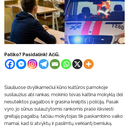
Patiko? Pasidalink! Ačiū.
Šiauliuose dvylikamečiui kūno kultūros pamokoje
susilaužius abi rankas, mokinio tėvas kaltina mokyklą dėl
nesuteiktos pagalbos ir grasina kreiptis į policiją. Pasak
vyro, jo sūnus sulaužytomis rankomis prašė iškviesti
greitąją pagalbą, tačiau mokytojas tik paskambino vaiko
mamai, kad ši atvyktų ir pasiimtų verkiantį berniuką.