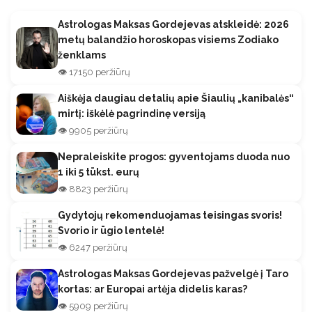
Astrologas Maksas Gordejevas atskleidė: 2026
metų balandžio horoskopas visiems Zodiako
ženklams
👁️ 17150 peržiūrų
Aiškėja daugiau detalių apie Šiaulių „kanibalės“
mirtį: iškėlė pagrindinę versiją
👁️ 9905 peržiūrų
Nepraleiskite progos: gyventojams duoda nuo
1 iki 5 tūkst. eurų
👁️ 8823 peržiūrų
Gydytojų rekomenduojamas teisingas svoris!
Svorio ir ūgio lentelė!
👁️ 6247 peržiūrų
Astrologas Maksas Gordejevas pažvelgė į Taro
kortas: ar Europai artėja didelis karas?
👁️ 5909 peržiūrų