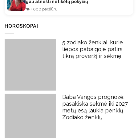
gali atnešti netikėtų pokyčių
👁️ 4088 peržiūrų
HOROSKOPAI
5 zodiako ženklai, kurie
liepos pabaigoje patirs
tikrą proveržį ir sėkmę
Baba Vangos prognozė:
pasakiška sėkmė iki 2027
metų esą laukia penkių
Zodiako ženklų