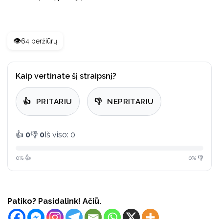
👁️
64 peržiūrų
Kaip vertinate šį straipsnį?
👍
PRITARIU
👎
NEPRITARIU
👍
0
👎
0
Iš viso: 0
0% 👍
0% 👎
Patiko? Pasidalink! Ačiū.