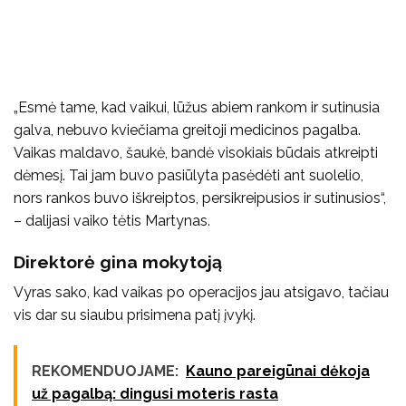
„Esmė tame, kad vaikui, lūžus abiem rankom ir sutinusia
galva, nebuvo kviečiama greitoji medicinos pagalba.
Vaikas maldavo, šaukė, bandė visokiais būdais atkreipti
dėmesį. Tai jam buvo pasiūlyta pasėdėti ant suolelio,
nors rankos buvo iškreiptos, persikreipusios ir sutinusios“,
– dalijasi vaiko tėtis Martynas.
Direktorė gina mokytoją
Vyras sako, kad vaikas po operacijos jau atsigavo, tačiau
vis dar su siaubu prisimena patį įvykį.
REKOMENDUOJAME:
Kauno pareigūnai dėkoja
už pagalbą: dingusi moteris rasta