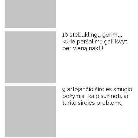
10 stebuklingų gėrimų,
kurie peršalimą gali išvyti
per vieną naktį!
9 artėjančio širdies smūgio
požymiai: kaip sužinoti, ar
turite širdies problemų