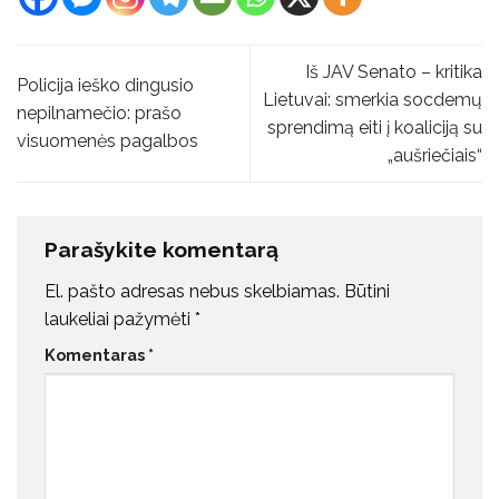
Iš JAV Senato – kritika
Policija ieško dingusio
Lietuvai: smerkia socdemų
nepilnamečio: prašo
sprendimą eiti į koaliciją su
visuomenės pagalbos
„aušriečiais“
Parašykite komentarą
El. pašto adresas nebus skelbiamas.
Būtini
laukeliai pažymėti
*
Komentaras
*