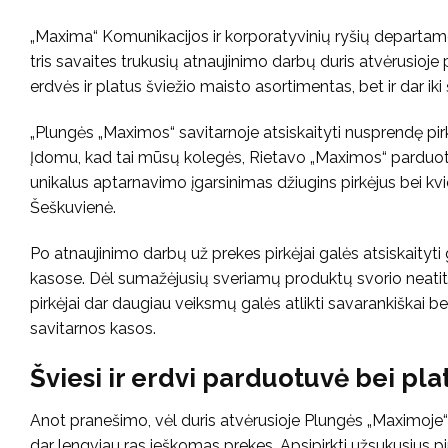
„Maxima“ Komunikacijos ir korporatyvinių ryšių departam
tris savaites trukusių atnaujinimo darbų duris atvėrusioje
erdvės ir platus šviežio maisto asortimentas, bet ir dar i
„Plungės „Maximos“ savitarnoje atsiskaityti nusprendę pir
Įdomu, kad tai mūsų kolegės, Rietavo „Maximos“ parduotu
unikalus aptarnavimo įgarsinimas džiugins pirkėjus bei kvies
Šeškuvienė.
Po atnaujinimo darbų už prekes pirkėjai galės atsiskaityt
kasose. Dėl sumažėjusių sveriamų produktų svorio neatiti
pirkėjai dar daugiau veiksmų galės atlikti savarankiškai be 
savitarnos kasos.
Šviesi ir erdvi parduotuvė bei pl
Anot pranešimo, vėl duris atvėrusioje Plungės „Maximoje“ 
dar lengviau ras ieškomas prekes. Apsipirkti užsukusius p