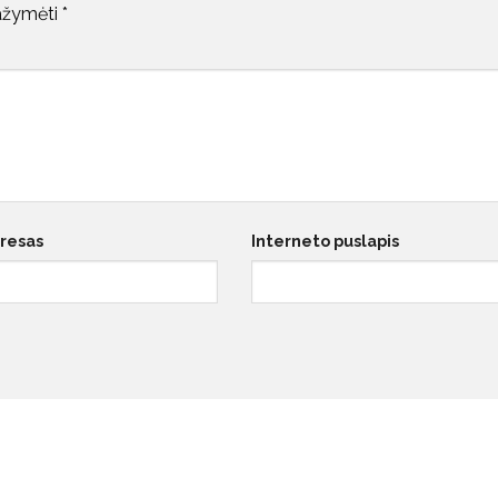
pažymėti
*
dresas
Interneto puslapis