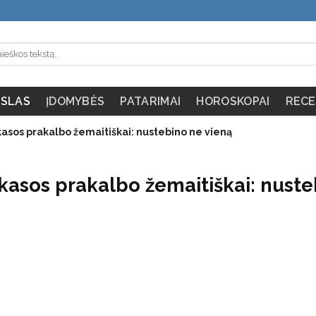
SLAS
ĮDOMYBĖS
PATARIMAI
HOROSKOPAI
RECE
asos prakalbo žemaitiškai: nustebino ne vieną
kasos prakalbo žemaitiškai: nust