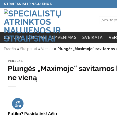
Skip
STRAIPSNIAI IR NAUJIENOS
to
content
LIETUVA
ŽMONĖS
GYVENIMAS
SVEIKATA
VER
Pradžia
»
Straipsniai
»
Verslas
»
Plungės „Maximoje“ savitarnos k
VERSLAS
Plungės „Maximoje“ savitarnos 
ne vieną
20
Gru
Patiko? Pasidalink! Ačiū.