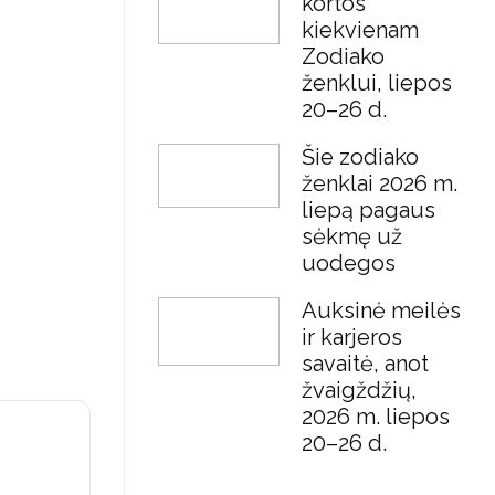
kortos
kiekvienam
Zodiako
ženklui, liepos
20–26 d.
Šie zodiako
ženklai 2026 m.
liepą pagaus
sėkmę už
uodegos
Auksinė meilės
ir karjeros
savaitė, anot
žvaigždžių,
2026 m. liepos
20–26 d.