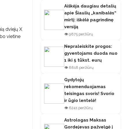
Aiškėja daugiau detalių
apie Šiaulių „kanibalės“
mirtį: iškėlė pagrindinę
versiją
ią dviejų X
👁️ 9875 peržiūrų
lbo vietine
Nepraleiskite progos:
gyventojams duoda nuo
1 iki 5 tūkst. eurų
👁️ 8818 peržiūrų
Gydytojų
rekomenduojamas
teisingas svoris! Svorio
ir ūgio lentelė!
👁️ 6241 peržiūrų
Astrologas Maksas
Gordejevas pažvelgė į