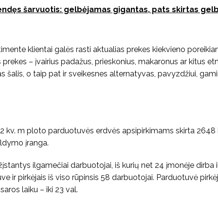
ndęs šarvuotis: gelbėjamas gigantas, pats skirtas gel
imente klientai galės rasti aktualias prekes kiekvieno poreiki
 prekes – įvairius padažus, prieskonius, makaronus ar kitus etn
as šalis, o taip pat ir sveikesnes alternatyvas, pavyzdžiui, gam
i
02 kv. m ploto parduotuvės erdvės apsipirkimams skirta 2648 
ldymo įranga.
įstantys ilgamečiai darbuotojai, iš kurių net 24 įmonėje dirba i
 ir pirkėjais iš viso rūpinsis 58 darbuotojai. Parduotuvė pirkė
saros laiku – iki 23 val.