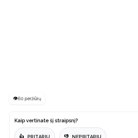
👁️
60 peržiūrų
Kaip vertinate šį straipsnį?
👍
PRITARIU
👎
NEPRITARIU