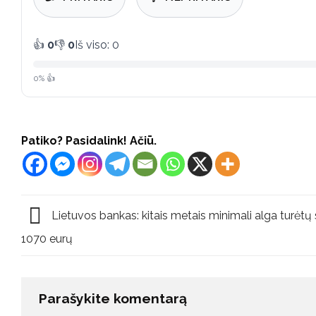
👍
0
👎
0
Iš viso: 0
0% 👍
Patiko? Pasidalink! Ačiū.
Lietuvos bankas: kitais metais minimali alga turėtų s
1070 eurų
Parašykite komentarą