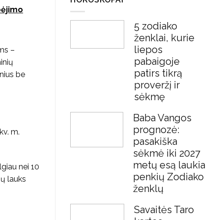
bėjimo
5 zodiako
ženklai, kurie
liepos
ams –
pabaigoje
inių
patirs tikrą
inius be
proveržį ir
sėkmę
Baba Vangos
prognozė:
kv. m.
pasakiška
sėkmė iki 2027
metų esą laukia
lgiau nei 10
penkių Zodiako
jų lauks
ženklų
Savaitės Taro