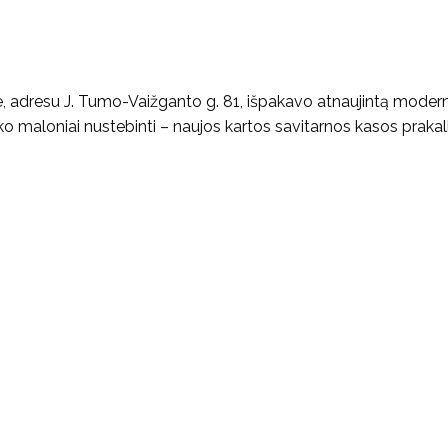
e, adresu J. Tumo-Vaižganto g. 81, išpakavo atnaujintą modern
liko maloniai nustebinti – naujos kartos savitarnos kasos praka