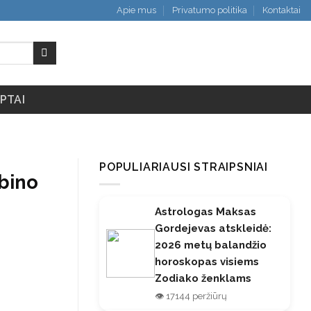
Apie mus
Privatumo politika
Kontaktai
PTAI
POPULIARIAUSI STRAIPSNIAI
ebino
Astrologas Maksas
Gordejevas atskleidė:
2026 metų balandžio
horoskopas visiems
Zodiako ženklams
👁️ 17144 peržiūrų