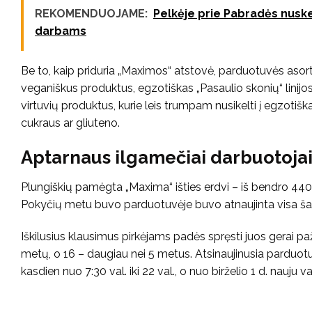
REKOMENDUOJAME:
Pelkėje prie Pabradės nuske
darbams
Be to, kaip priduria „Maximos“ atstovė, parduotuvės asort
veganiškus produktus, egzotiškas „Pasaulio skonių“ linijos
virtuvių produktus, kurie leis trumpam nusikelti į egzotišk
cukraus ar gliuteno.
Aptarnaus ilgamečiai darbuotoja
Plungiškių pamėgta „Maxima“ išties erdvi – iš bendro 44
Pokyčių metu buvo parduotuvėje buvo atnaujinta visa ša
Iškilusius klausimus pirkėjams padės spręsti juos gerai paž
metų, o 16 – daugiau nei 5 metus. Atsinaujinusia parduotuve
kasdien nuo 7:30 val. iki 22 val., o nuo birželio 1 d. nauju va