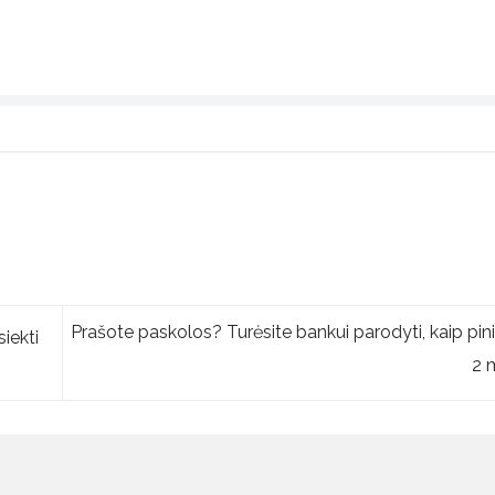
Prašote paskolos? Turėsite bankui parodyti, kaip pin
iekti
2 