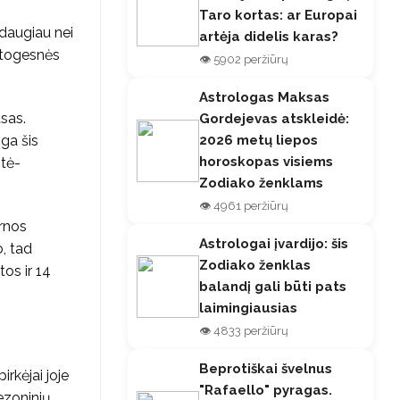
Taro kortas: ar Europai
daugiau nei
artėja didelis karas?
patogesnės
👁️ 5902 peržiūrų
Astrologas Maksas
asas.
Gordejevas atskleidė:
2026 metų liepos
ga šis
horoskopas visiems
itė-
Zodiako ženklams
👁️ 4961 peržiūrų
arnos
Astrologai įvardijo: šis
, tad
Zodiako ženklas
tos ir 14
balandį gali būti pats
laimingiausias
👁️ 4833 peržiūrų
Beprotiškai švelnus
rkėjai joje
"Rafaello" pyragas.
ezoninių