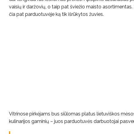
vaisių ir daržovių, o taip pat šviežio maisto asortimenta
čia pat parduotuvėje ką tik išrūkytos žuvies.
Vitrinose pirkėjams bus siūlomas platus lietuviškos mėso
kulinarijos gaminių – juos parduotuvės darbuotojai pasve