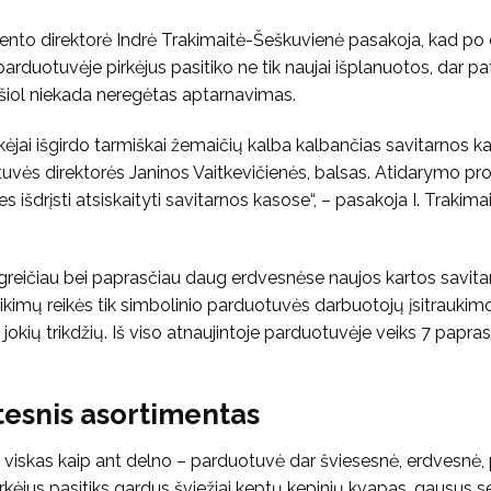
ento direktorė Indrė Trakimaitė-Šeškuvienė pasakoja, kad po 
 parduotuvėje pirkėjus pasitiko ne tik naujai išplanuotos, dar 
ki šiol niekada neregėtas aptarnavimas.
kėjai išgirdo tarmiškai žemaičių kalba kalbančias savitarnos k
vės direktorės Janinos Vaitkevičienės, balsas. Atidarymo pro
 išdrįsti atsiskaityti savitarnos kasose“, – pasakoja I. Trakima
i greičiau bei paprasčiau daug erdvesnėse naujos kartos savit
kimų reikės tik simbolinio parduotuvės darbuotojų įsitraukimo
jokių trikdžių. Iš viso atnaujintoje parduotuvėje veiks 7 papras
atesnis asortimentas
viskas kaip ant delno – parduotuvė dar šviesesnė, erdvesnė, pi
irkėjus pasitiks gardus šviežiai keptų kepinių kvapas, gausus s