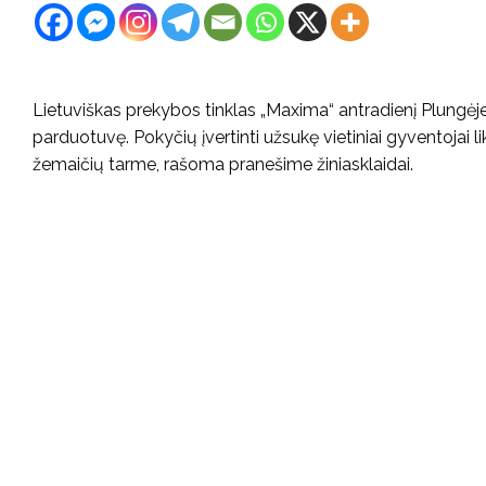
Lietuviškas prekybos tinklas „Maxima“ antradienį Plungėj
parduotuvę. Pokyčių įvertinti užsukę vietiniai gyventojai 
žemaičių tarme, rašoma pranešime žiniasklaidai.