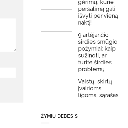
gėrimų, kurie
peršalimą gali
išvyti per vieną
naktį!
9 artėjančio
širdies smūgio
požymiai: kaip
sužinoti, ar
turite širdies
problemų
Vaistų, skirtų
įvairioms
ligoms, sąrašas
ŽYMIŲ DEBESIS