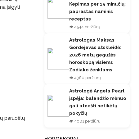
Kepimas per 15 minučių:
a įsigyti
paprastas naminis
receptas
👁️ 4544 peržiūrų
Astrologas Maksas
Gordejevas atskleidė:
2026 metų gegužės
horoskopą visiems
Zodiako ženklams
👁️ 4360 peržiūrų
Astrologė Angela Pearl
įspėja: balandžio mėnuo
gali atnešti netikėtų
pokyčių
rų paruoštų
👁️ 4081 peržiūrų
HOROSKOPAI