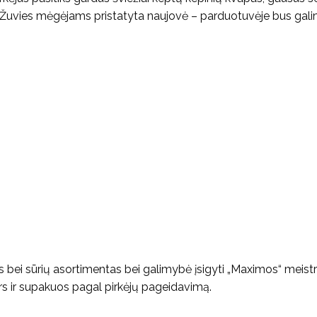
s. Žuvies mėgėjams pristatyta naujovė – parduotuvėje bus galim
s bei sūrių asortimentas bei galimybė įsigyti „Maximos“ meist
rs ir supakuos pagal pirkėjų pageidavimą.