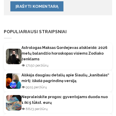
POPULIARIAUSI STRAIPSNIAI
Astrologas Maksas Gordejevas atskleidė: 2026
metų balandžio horoskopas visiems Zodiako
ženklams
👁️ 17150 peržiūrų
Aiškėja daugiau detalių apie Šiaulių „kanibalės“
mirtį: iškėlė pagrindinę versiją
👁️ 9915 peržiūrų
Nepraleiskite progos: gyventojams duoda nuo
1 iki 5 tūkst. eurų
👁️ 8823 peržiūrų