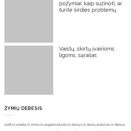
požymiai: kaip sužinoti, ar
turite širdies problemų
Vaistų, skirtų įvairioms
ligoms, sąrašas
ŽYMIŲ DEBESIS
2026
(1)
arbata
(1)
Arklio
(1)
augalininkystė
(1)
dantys
(1)
dantų priežiūra
(1)
derlius