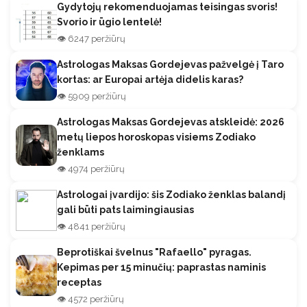
Gydytojų rekomenduojamas teisingas svoris!
Svorio ir ūgio lentelė!
👁️ 6247 peržiūrų
Astrologas Maksas Gordejevas pažvelgė į Taro
kortas: ar Europai artėja didelis karas?
👁️ 5909 peržiūrų
Astrologas Maksas Gordejevas atskleidė: 2026
metų liepos horoskopas visiems Zodiako
ženklams
👁️ 4974 peržiūrų
Astrologai įvardijo: šis Zodiako ženklas balandį
gali būti pats laimingiausias
👁️ 4841 peržiūrų
Beprotiškai švelnus "Rafaello" pyragas.
Kepimas per 15 minučių: paprastas naminis
receptas
👁️ 4572 peržiūrų