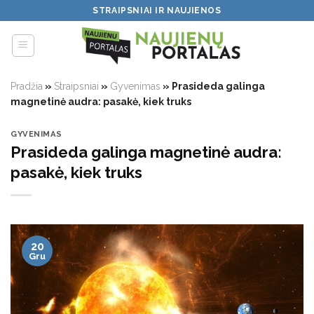
Skip
STRAIPSNIAI IR NAUJIENOS
to
content
Pradžia
»
Straipsniai
»
Gyvenimas
»
Prasideda galinga
magnetinė audra: pasakė, kiek truks
GYVENIMAS
Prasideda galinga magnetinė audra:
pasakė, kiek truks
20
Gru