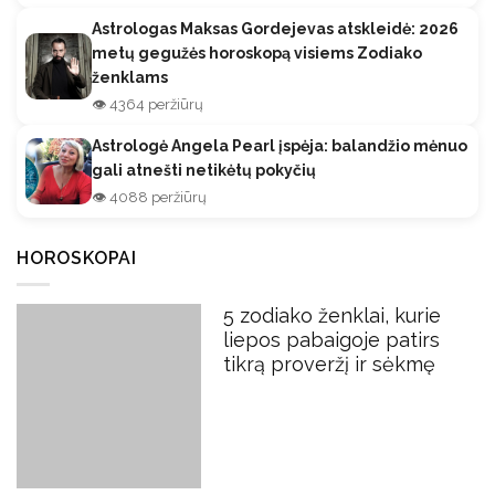
Astrologas Maksas Gordejevas atskleidė: 2026
metų gegužės horoskopą visiems Zodiako
ženklams
👁️ 4364 peržiūrų
Astrologė Angela Pearl įspėja: balandžio mėnuo
gali atnešti netikėtų pokyčių
👁️ 4088 peržiūrų
HOROSKOPAI
5 zodiako ženklai, kurie
liepos pabaigoje patirs
tikrą proveržį ir sėkmę