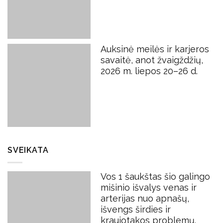
Auksinė meilės ir karjeros
savaitė, anot žvaigždžių,
2026 m. liepos 20–26 d.
SVEIKATA
Vos 1 šaukštas šio galingo
mišinio išvalys venas ir
arterijas nuo apnašų,
išvengs širdies ir
kraujotakos problemų.