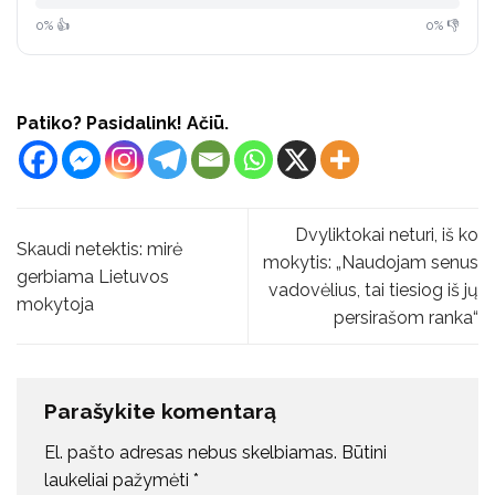
0% 👍
0% 👎
Patiko? Pasidalink! Ačiū.
Dvyliktokai neturi, iš ko
Skaudi netektis: mirė
mokytis: „Naudojam senus
gerbiama Lietuvos
vadovėlius, tai tiesiog iš jų
mokytoja
persirašom ranka“
Parašykite komentarą
El. pašto adresas nebus skelbiamas.
Būtini
laukeliai pažymėti
*