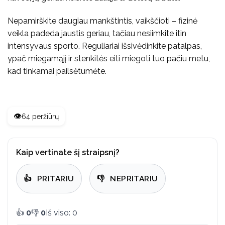
Nepamirškite daugiau mankštintis, vaikščioti – fizinė
veikla padeda jaustis geriau, tačiau nesiimkite itin
intensyvaus sporto. Reguliariai išsivėdinkite patalpas,
ypač miegamąjį ir stenkitės eiti miegoti tuo pačiu metu,
kad tinkamai pailsėtumėte.
👁️
64 peržiūrų
Kaip vertinate šį straipsnį?
👍
PRITARIU
👎
NEPRITARIU
👍
0
👎
0
Iš viso: 0