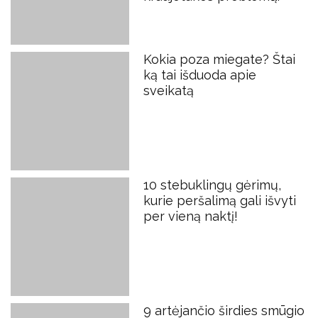
Kokia poza miegate? Štai
ką tai išduoda apie
sveikatą
10 stebuklingų gėrimų,
kurie peršalimą gali išvyti
per vieną naktį!
9 artėjančio širdies smūgio