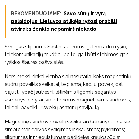
REKOMENDUOJAME:
Savo sūnų ir vyrą
palaidojusi Lietuvos atlikėja ryžosi prabilti
atvirai: 1 ženklo nepamirš niekada
Smogus stiprioms Saulės audroms, galimi radijo ryšio,
telekomunikacijų trikdžiai, be to, gali būti stebimos gan
ryškios šiaurės pašvaistės.
Nors mokslininkai vienbalsiai nesutaria, koks magnetinių
audrų poveikis sveikatai, teigiama, kad jų poveikį gali
pajusti, ypač jautresni, lėtinėmis ligomis segantys
asmenys, o vyraujant stiprioms magnetinėms audroms,
tai gali paveikti ir sveikų asmenų savijautą.
Magnetinės audros poveikį sveikatai dažnai išduoda šie
simptomai: galvos svaigimas ir skausmas; pykinimas;
silpnumas ir mieguistumas; padidėjęs kraujospūdis;