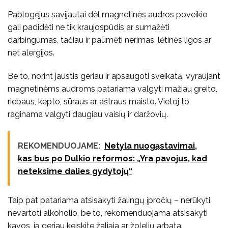
Pablogėjus savijautai dėl magnetinės audros poveikio
gali padidėti ne tik kraujospūdis ar sumažėti
darbingumas, tačiau ir paūmėti nerimas, lėtinės ligos ar
net alergijos.
Be to, norint jaustis geriau ir apsaugoti sveikatą, vyraujant
magnetinėms audroms patariama valgyti mažiau greito,
riebaus, kepto, sūraus ar aštraus maisto. Vietoj to
raginama valgyti daugiau vaisių ir daržovių.
REKOMENDUOJAME:
Netyla nuogąstavimai,
kas bus po Dulkio reformos: „Yra pavojus, kad
neteksime dalies gydytojų“
Taip pat patariama atsisakyti žalingų įpročių – nerūkyti,
nevartoti alkoholio, be to, rekomenduojama atsisakyti
kavos, ją geriau keiskite žaliąja ar žolelių arbata.