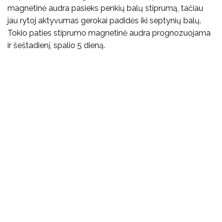
magnetinė audra pasieks penkių balų stiprumą, tačiau
jau rytoj aktyvumas gerokai padidės iki septynių balų.
Tokio paties stiprumo magnetinė audra prognozuojama
ir šeštadienį, spalio 5 dieną.