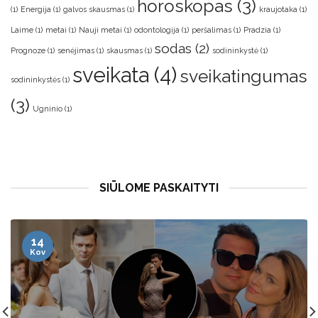
horoskopas
(3)
(1)
Energija
(1)
galvos skausmas
(1)
kraujotaka
(1)
Laime
(1)
metai
(1)
Nauji metai
(1)
odontologija
(1)
peršalimas
(1)
Pradzia
(1)
sodas
(2)
Prognoze
(1)
senėjimas
(1)
skausmas
(1)
sodininkystė
(1)
sveikata
(4)
sveikatingumas
sodininkystės
(1)
(3)
Ugninio
(1)
SIŪLOME PASKAITYTI
14
Kov