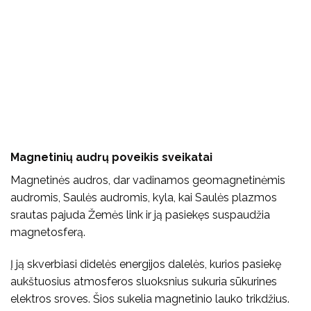
Magnetinių audrų poveikis sveikatai
Magnetinės audros, dar vadinamos geomagnetinėmis
audromis, Saulės audromis, kyla, kai Saulės plazmos
srautas pajuda Žemės link ir ją pasiekęs suspaudžia
magnetosferą.
Į ją skverbiasi didelės energijos dalelės, kurios pasiekę
aukštuosius atmosferos sluoksnius sukuria sūkurines
elektros sroves. Šios sukelia magnetinio lauko trikdžius.