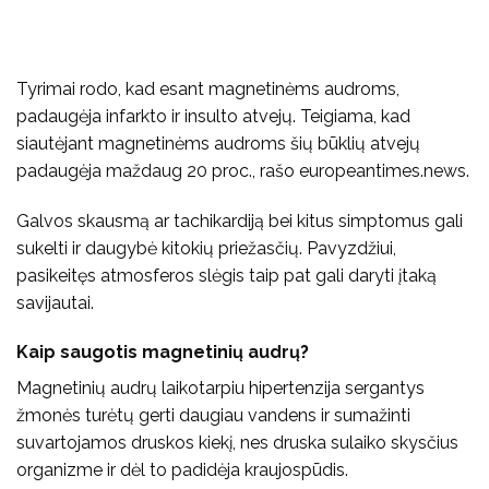
Tyrimai rodo, kad esant magnetinėms audroms,
padaugėja infarkto ir insulto atvejų. Teigiama, kad
siautėjant magnetinėms audroms šių būklių atvejų
padaugėja maždaug 20 proc., rašo europeantimes.news.
Galvos skausmą ar tachikardiją bei kitus simptomus gali
sukelti ir daugybė kitokių priežasčių. Pavyzdžiui,
pasikeitęs atmosferos slėgis taip pat gali daryti įtaką
savijautai.
Kaip saugotis magnetinių audrų?
Magnetinių audrų laikotarpiu hipertenzija sergantys
žmonės turėtų gerti daugiau vandens ir sumažinti
suvartojamos druskos kiekį, nes druska sulaiko skysčius
organizme ir dėl to padidėja kraujospūdis.