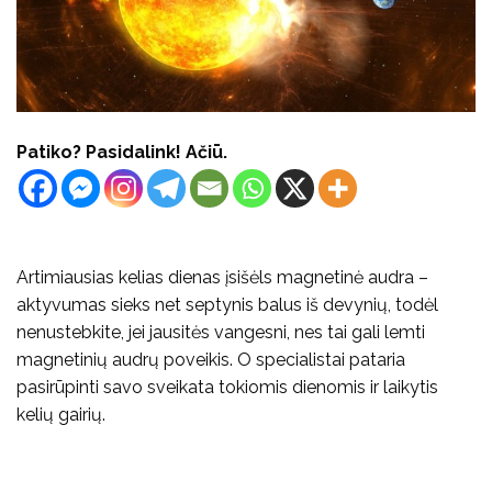
Patiko? Pasidalink! Ačiū.
Artimiausias kelias dienas įsišėls magnetinė audra –
aktyvumas sieks net septynis balus iš devynių, todėl
nenustebkite, jei jausitės vangesni, nes tai gali lemti
magnetinių audrų poveikis. O specialistai pataria
pasirūpinti savo sveikata tokiomis dienomis ir laikytis
kelių gairių.