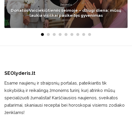
GYVENIMAS
Vilnietė liko apstulbusi: už tą patį tyrimą klinikoje po
kelių savaičių paprašė beveik 4 kartus daugiau
SEOlyderis.lt
Esame naujienų ir straipsnių portalas, pateikiantis tik
kokybišką ir reikalingą žmonėms turinį, kurį atrinko mūsų
specializuoti žurnalistai! Karščiausios naujienos, sveikatos
patarimai, skaniausi receptai bei horoskopai visiems zodiako
ženklams!