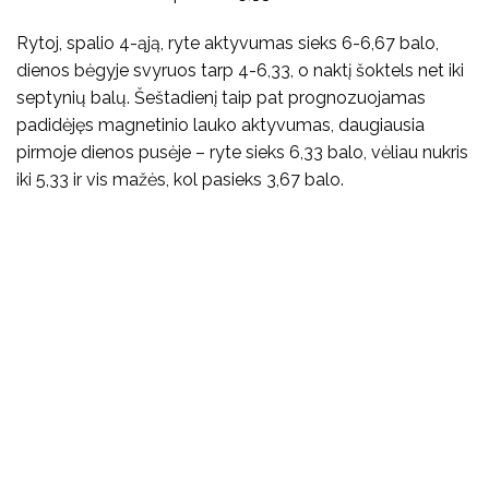
Rytoj, spalio 4-ąją, ryte aktyvumas sieks 6-6,67 balo,
dienos bėgyje svyruos tarp 4-6,33, o naktį šoktels net iki
septynių balų. Šeštadienį taip pat prognozuojamas
padidėjęs magnetinio lauko aktyvumas, daugiausia
pirmoje dienos pusėje – ryte sieks 6,33 balo, vėliau nukris
iki 5,33 ir vis mažės, kol pasieks 3,67 balo.