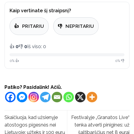
Kaip vertinate šį straipsnį?
👍
PRITARIU
👎
NEPRITARIU
👍
0
👎
0
Iš viso: 0
0% 👍
0% 👎
Patiko? Pasidalink! Ačiū.
Skaičiuoja, kad užsienyje
Festivalyje „Granatos Live“
atostogos pigesnės nei
tenka atverti pinigines: už
Lietuvoje: užteks ir 100 eurų
šaltibarščius net 8 eurai