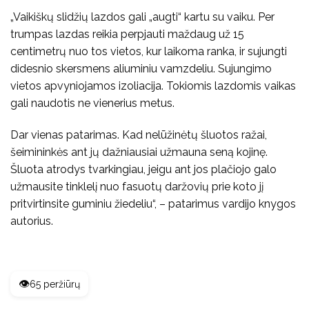
„Vaikiškų slidžių lazdos gali „augti“ kartu su vaiku. Per
trumpas lazdas reikia perpjauti maždaug už 15
centimetrų nuo tos vietos, kur laikoma ranka, ir sujungti
didesnio skersmens aliuminiu vamzdeliu. Sujungimo
vietos apvyniojamos izoliacija. Tokiomis lazdomis vaikas
gali naudotis ne vienerius metus.
Dar vienas patarimas. Kad nelūžinėtų šluotos ražai,
šeimininkės ant jų dažniausiai užmauna seną kojinę.
Šluota atrodys tvarkingiau, jeigu ant jos plačiojo galo
užmausite tinklelį nuo fasuotų daržovių prie koto jį
pritvirtinsite guminiu žiedeliu“, – patarimus vardijo knygos
autorius.
👁️
65 peržiūrų