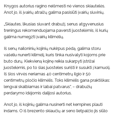
Knygos autorius ragino neišmesti nė vienos skiautelės.
Anot jo, iš įvairių atraižų galima pasisiūti įvairių siuvinių.
„Skiautes, likusias siuvant drabužį, senus atgyvenusius
treningus rekomenduojama paversti juostelėmis, iš kurių
galima numegzti įvairių kilimėlių.
Iš senų nailoninių kojinių nukirpus pėdą, galima storu
vašeliu nunerti kilimėlį, kuris tinka nusivalyti kojoms prie
buto durų. Kiekvieną kojinę reikia sukarpyti įstrižai
juostelėmis, po to šias juosteles surišti ir susukti į kamuolį.
Iš šios virvės neriamas 40 centimetrų ilgio ir 50
centimetrų pločio kilimėlis. Toks kilimėlis gana praktiškas:
lengvai skalbiamas ir labai patvarus“, – drabužių
perdarymo idėjomis dalijosi autorius.
Anot jo, iš kojinių galima nusinerti net kempines plauti
indams. O iš brezento skiaučių ar seno lietpalčio jis siūlo