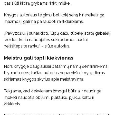
pasisiūti kibirą grybams rinkti miške.
Knygos autoriaus teigimu bet kokį seną ir nereikalingą
mažmožį, galima panaudoti rankdarbiams.
„Pavyzdžiui, į sunaudotų lūpų dažų tūbelę įstatę gabalėlį
kreidos, kuria naudojatės sukirpdamos audinį,
neišsitepsite rankų“, – siūlė autorius.
Meistru gali tapti kiekvienas
Nors knygoje daugiausiai patarimų namų šeimininkėms,
t. y. moterims, tačiau autorius nepamiršo ir vyrų. Jiems
skiriamas knygos skyrius apie meistravimą.
Teigiama, kad kiekvienam žmogui būtina ir naudinga
mokėti naudotis obliumi, plaktuku, pjūklu, kaltu ir
žirklėmis.