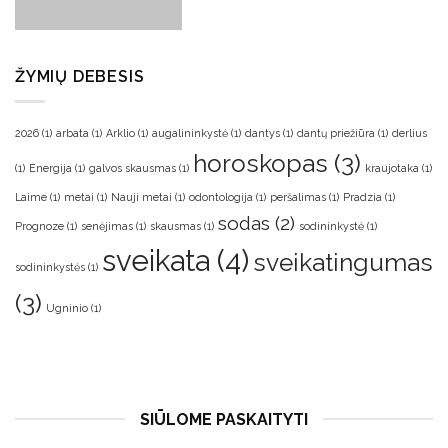
ŽYMIŲ DEBESIS
2026
(1)
arbata
(1)
Arklio
(1)
augalininkystė
(1)
dantys
(1)
dantų priežiūra
(1)
derlius
horoskopas
(3)
(1)
Energija
(1)
galvos skausmas
(1)
kraujotaka
(1)
Laime
(1)
metai
(1)
Nauji metai
(1)
odontologija
(1)
peršalimas
(1)
Pradzia
(1)
sodas
(2)
Prognoze
(1)
senėjimas
(1)
skausmas
(1)
sodininkystė
(1)
sveikata
(4)
sveikatingumas
sodininkystės
(1)
(3)
Ugninio
(1)
SIŪLOME PASKAITYTI