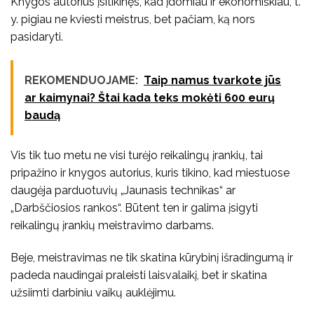
Knygos autorius įsitikinęs, kad įdomiau ir ekonomiškiau, t.
y. pigiau ne kviesti meistrus, bet pačiam, ką nors
pasidaryti.
REKOMENDUOJAME:
Taip namus tvarkote jūs
ar kaimynai? Štai kada teks mokėti 600 eurų
baudą
Vis tik tuo metu ne visi turėjo reikalingų įrankių, tai
pripažino ir knygos autorius, kuris tikino, kad miestuose
daugėja parduotuvių „Jaunasis technikas“ ar
„Darbščiosios rankos“. Būtent ten ir galima įsigyti
reikalingų įrankių meistravimo darbams.
Beje, meistravimas ne tik skatina kūrybinį išradingumą ir
padeda naudingai praleisti laisvalaikį, bet ir skatina
užsiimti darbiniu vaikų auklėjimu.