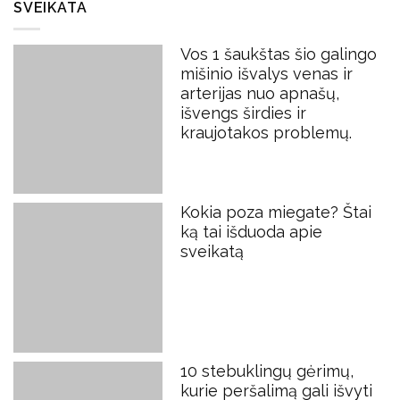
SVEIKATA
Vos 1 šaukštas šio galingo
mišinio išvalys venas ir
arterijas nuo apnašų,
išvengs širdies ir
kraujotakos problemų.
Kokia poza miegate? Štai
ką tai išduoda apie
sveikatą
10 stebuklingų gėrimų,
kurie peršalimą gali išvyti