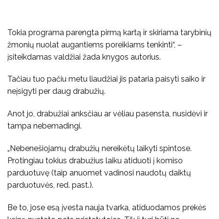
Tokia programa parengta pirmą kartą ir skiriama tarybinių
žmonių nuolat augantiems poreikiams tenkinti“, –
įsiteikdamas valdžiai žada knygos autorius.
Tačiau tuo pačiu metu liaudžiai jis pataria paisyti saiko ir
neįsigyti per daug drabužių.
Anot jo, drabužiai anksčiau ar vėliau pasensta, nusidėvi ir
tampa nebemadingi.
„Nebenešiojamų drabužių nereikėtų laikyti spintose.
Protingiau tokius drabužius laiku atiduoti į komiso
parduotuvę (taip anuomet vadinosi naudotų daiktų
parduotuvės, red. past.).
Be to, jose esą įvesta nauja tvarka, atiduodamos prekės