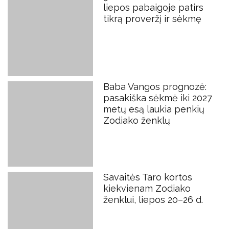
liepos pabaigoje patirs
tikrą proveržį ir sėkmę
Baba Vangos prognozė:
pasakiška sėkmė iki 2027
metų esą laukia penkių
Zodiako ženklų
Savaitės Taro kortos
kiekvienam Zodiako
ženklui, liepos 20–26 d.