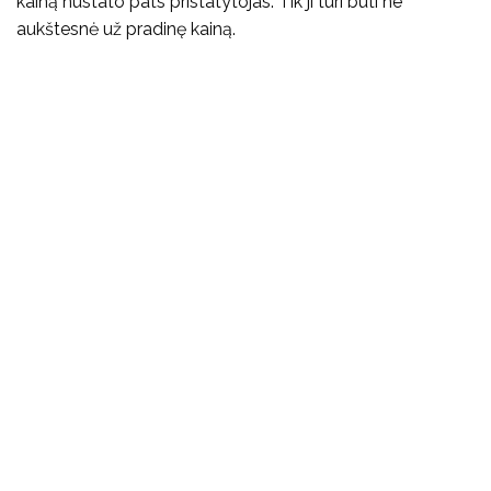
kainą nustato pats pristatytojas. Tik ji turi būti ne
aukštesnė už pradinę kainą.