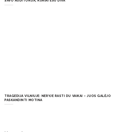
SAVO AUDITORIJA, KURIAI ESU DIVA
TRAGEDIJA VILNIUJE: NERYJE RASTI DU VAIKAI – JUOS GALĖJO
PASKANDINTI MOTINA