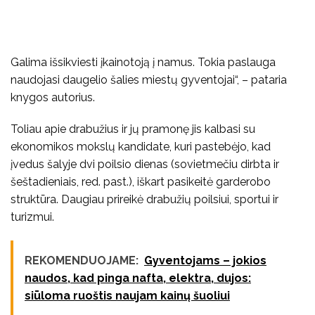
Galima išsikviesti įkainotoją į namus. Tokia paslauga
naudojasi daugelio šalies miestų gyventojai“, – pataria
knygos autorius.
Toliau apie drabužius ir jų pramonę jis kalbasi su
ekonomikos mokslų kandidate, kuri pastebėjo, kad
įvedus šalyje dvi poilsio dienas (sovietmečiu dirbta ir
šeštadieniais, red. past.), iškart pasikeitė garderobo
struktūra. Daugiau prireikė drabužių poilsiui, sportui ir
turizmui.
REKOMENDUOJAME:
Gyventojams – jokios
naudos, kad pinga nafta, elektra, dujos:
siūloma ruoštis naujam kainų šuoliui