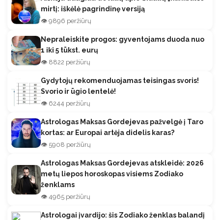
mirtį: iškėlė pagrindinę versiją
👁️ 9896 peržiūrų
Nepraleiskite progos: gyventojams duoda nuo
1 iki 5 tūkst. eurų
👁️ 8822 peržiūrų
Gydytojų rekomenduojamas teisingas svoris!
Svorio ir ūgio lentelė!
👁️ 6244 peržiūrų
Astrologas Maksas Gordejevas pažvelgė į Taro
kortas: ar Europai artėja didelis karas?
👁️ 5908 peržiūrų
Astrologas Maksas Gordejevas atskleidė: 2026
metų liepos horoskopas visiems Zodiako
ženklams
👁️ 4965 peržiūrų
Astrologai įvardijo: šis Zodiako ženklas balandį