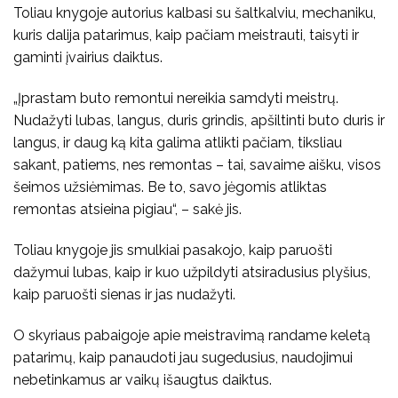
Toliau knygoje autorius kalbasi su šaltkalviu, mechaniku,
kuris dalija patarimus, kaip pačiam meistrauti, taisyti ir
gaminti įvairius daiktus.
„Įprastam buto remontui nereikia samdyti meistrų.
Nudažyti lubas, langus, duris grindis, apšiltinti buto duris ir
langus, ir daug ką kita galima atlikti pačiam, tiksliau
sakant, patiems, nes remontas – tai, savaime aišku, visos
šeimos užsiėmimas. Be to, savo jėgomis atliktas
remontas atsieina pigiau“, – sakė jis.
Toliau knygoje jis smulkiai pasakojo, kaip paruošti
dažymui lubas, kaip ir kuo užpildyti atsiradusius plyšius,
kaip paruošti sienas ir jas nudažyti.
O skyriaus pabaigoje apie meistravimą randame keletą
patarimų, kaip panaudoti jau sugedusius, naudojimui
nebetinkamus ar vaikų išaugtus daiktus.