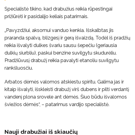
Specialistė tikino, kad drabužius reikia rūpestingai
prižiūrėti ir pasidalijo keliais patarimais.
„Pavyzdžiui, aksomui vanduo kenkia. Išskalbtas jis
praranda spalvą, blizgesį ir gerą išvaizdą. Todėl iš pradžių
reikia išvalyti dulkes švariu sausu šepečiu (geriausia
dulkių siurbliu), paskui benzine suvilgytu skudurėliu.
Pradžiūvusį drabužį reikia pavalyti etanoliu suvilgytu
rankšluosčiu.
Arbatos dėmės valomos atskiestu spiritu. Galima jas ir
kitaip išvalyti, išskleisti drabužį virš dubens ir pilti verdantį
vandenį plona srovele ant dėmės. Šiuo būdu išvalomos
šviežios dėmės“, – patarimus vardijo specialistė.
Nauji drabužiai iš skiaučių