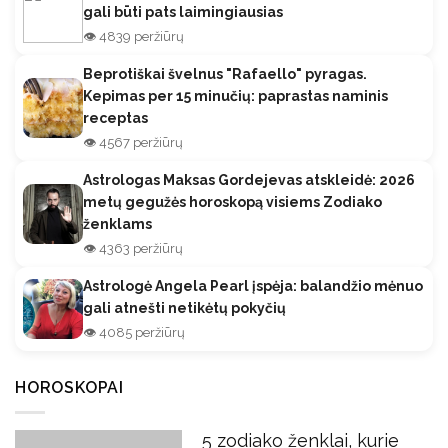
gali būti pats laimingiausias
👁️ 4839 peržiūrų
Beprotiškai švelnus "Rafaello" pyragas.
Kepimas per 15 minučių: paprastas naminis
receptas
👁️ 4567 peržiūrų
Astrologas Maksas Gordejevas atskleidė: 2026
metų gegužės horoskopą visiems Zodiako
ženklams
👁️ 4363 peržiūrų
Astrologė Angela Pearl įspėja: balandžio mėnuo
gali atnešti netikėtų pokyčių
👁️ 4085 peržiūrų
HOROSKOPAI
5 zodiako ženklai, kurie