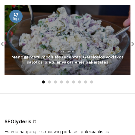
14
Kov
GYVENIMAS
Dalia Grybauskaitė kieme įžiebė eglę: pamatykite,
kaip ji atrodo
SEOlyderis.lt
Esame naujienų ir straipsnių portalas, pateikiantis tik