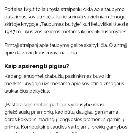
Portalas tv3.lt toliau tęsia straipsnių ciklą apie taupymo
patarimus sovietmečiu, kurie surinkti sovietiniam žmogui
skirtoje knygoje „Taupumas buityje“, kuri lietuviškai išleista
1987 m., likus vos keliems metams iki nepriklausomybės.
Pirmąjį straipsnį apie taupymą galite skaityti čia. O antrąjį
apie daržovių konservavimą – čia.
Kaip apsirengti pigiau?
Kadangi anuomet drabužių pasirinkimas buvo itin
menkas, knygoje užsimenama apie sovietinio žmogaus
laukiančius pokyčius.
„Pastaraisiais metais partija ir vyriausybė imasi
griežčiausių priemonių, kad būtų daugiau gaminama
geros kokybės madingų lengvosios pramonės gaminių,
priimta Kompleksinė liaudies vartojamų prekių gamybos