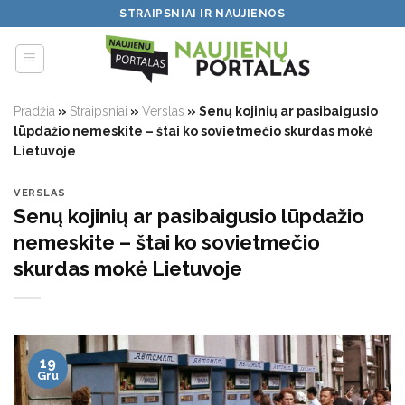
Skip
STRAIPSNIAI IR NAUJIENOS
to
content
Pradžia
»
Straipsniai
»
Verslas
»
Senų kojinių ar pasibaigusio
lūpdažio nemeskite – štai ko sovietmečio skurdas mokė
Lietuvoje
VERSLAS
Senų kojinių ar pasibaigusio lūpdažio
nemeskite – štai ko sovietmečio
skurdas mokė Lietuvoje
19
Gru