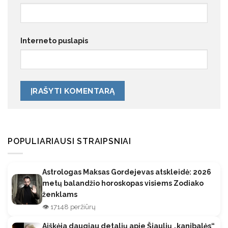
Interneto puslapis
POPULIARIAUSI STRAIPSNIAI
Astrologas Maksas Gordejevas atskleidė: 2026
metų balandžio horoskopas visiems Zodiako
ženklams
👁️ 17148 peržiūrų
Aiškėja daugiau detalių apie Šiaulių „kanibalės“