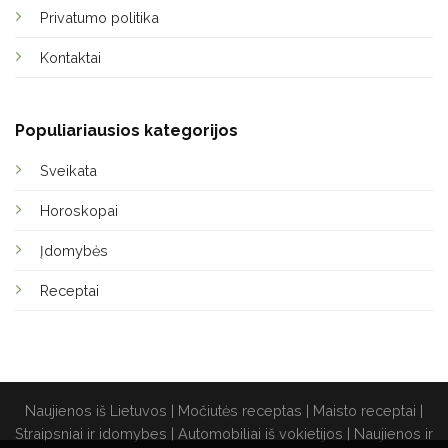
Privatumo politika
Kontaktai
Populiariausios kategorijos
Sveikata
Horoskopai
Įdomybės
Receptai
Naujienos iš Lietuvos
|
Močiutės receptas
|
Maisto receptai
|
Straipsniai ir idomybes
|
Automobiliai iš vokietijos
|
Naujienos ir