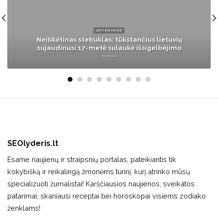
LIETUVA
Autobusų vairuotojai piktinasi siaurinamomis
gatvėmis: „Ponui Benkunskui duočiau autobusą ir
tegul jis pravažiuoja“
SEOlyderis.lt
Esame naujienų ir straipsnių portalas, pateikiantis tik
kokybišką ir reikalingą žmonėms turinį, kurį atrinko mūsų
specializuoti žurnalistai! Karščiausios naujienos, sveikatos
patarimai, skaniausi receptai bei horoskopai visiems zodiako
ženklams!