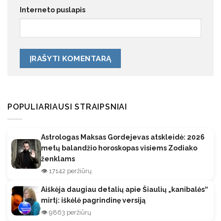
Interneto puslapis
POPULIARIAUSI STRAIPSNIAI
Astrologas Maksas Gordejevas atskleidė: 2026
metų balandžio horoskopas visiems Zodiako
ženklams
👁️ 17142 peržiūrų
Aiškėja daugiau detalių apie Šiaulių „kanibalės“
mirtį: iškėlė pagrindinę versiją
👁️ 9863 peržiūrų