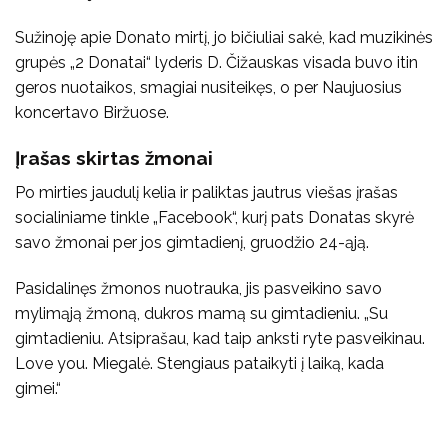
Sužinoję apie Donato mirtį, jo bičiuliai sakė, kad muzikinės
grupės „2 Donatai“ lyderis D. Čižauskas visada buvo itin
geros nuotaikos, smagiai nusiteikęs, o per Naujuosius
koncertavo Biržuose.
Įrašas skirtas žmonai
Po mirties jaudulį kelia ir paliktas jautrus viešas įrašas
socialiniame tinkle „Facebook“, kurį pats Donatas skyrė
savo žmonai per jos gimtadienį, gruodžio 24-ąją.
Pasidalinęs žmonos nuotrauka, jis pasveikino savo
mylimąją žmoną, dukros mamą su gimtadieniu. „Su
gimtadieniu. Atsiprašau, kad taip anksti ryte pasveikinau.
Love you. Miegalė. Stengiaus pataikyti į laiką, kada
gimei.“