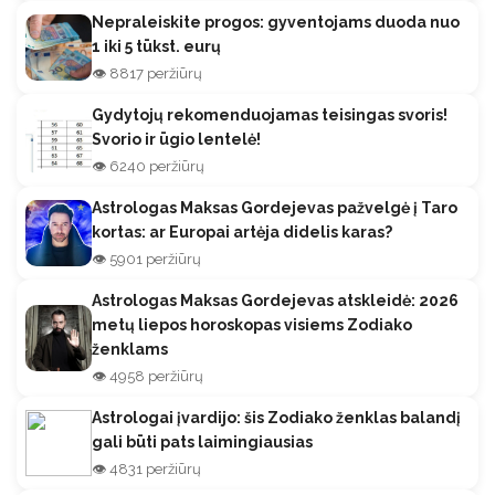
Nepraleiskite progos: gyventojams duoda nuo
1 iki 5 tūkst. eurų
👁️ 8817 peržiūrų
Gydytojų rekomenduojamas teisingas svoris!
Svorio ir ūgio lentelė!
👁️ 6240 peržiūrų
Astrologas Maksas Gordejevas pažvelgė į Taro
kortas: ar Europai artėja didelis karas?
👁️ 5901 peržiūrų
Astrologas Maksas Gordejevas atskleidė: 2026
metų liepos horoskopas visiems Zodiako
ženklams
👁️ 4958 peržiūrų
Astrologai įvardijo: šis Zodiako ženklas balandį
gali būti pats laimingiausias
👁️ 4831 peržiūrų