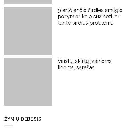
9 artėjančio širdies smūgio
požymiai: kaip sužinoti, ar
turite širdies problemų
Vaistų, skirtų įvairioms
ligoms, sąrašas
ŽYMIŲ DEBESIS