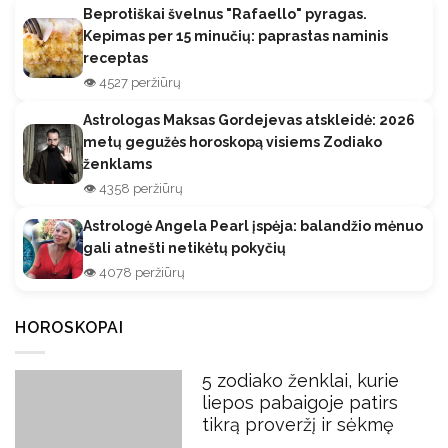
Beprotiškai švelnus "Rafaello" pyragas.
Kepimas per 15 minučių: paprastas naminis
receptas
👁️ 4527 peržiūrų
Astrologas Maksas Gordejevas atskleidė: 2026
metų gegužės horoskopą visiems Zodiako
ženklams
👁️ 4358 peržiūrų
Astrologė Angela Pearl įspėja: balandžio mėnuo
gali atnešti netikėtų pokyčių
👁️ 4078 peržiūrų
HOROSKOPAI
5 zodiako ženklai, kurie
liepos pabaigoje patirs
tikrą proveržį ir sėkmę