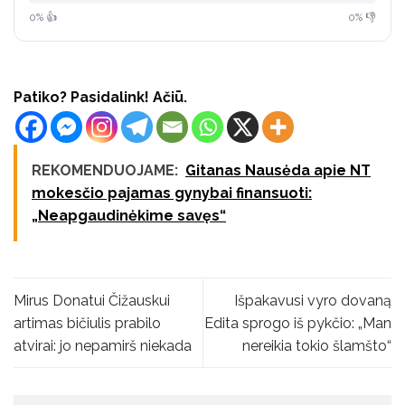
0% 👍
0% 👎
Patiko? Pasidalink! Ačiū.
REKOMENDUOJAME:
Gitanas Nausėda apie NT
mokesčio pajamas gynybai finansuoti:
„Neapgaudinėkime savęs“
Mirus Donatui Čižauskui
Išpakavusi vyro dovaną
artimas bičiulis prabilo
Edita sprogo iš pykčio: „Man
atvirai: jo nepamirš niekada
nereikia tokio šlamšto“