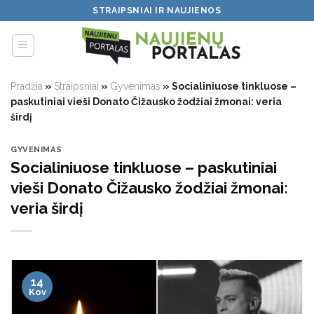
Skip
STRAIPSNIAI IR NAUJIENOS
to
content
Pradžia
»
Straipsniai
»
Gyvenimas
»
Socialiniuose tinkluose –
paskutiniai vieši Donato Čižausko žodžiai žmonai: veria
širdį
GYVENIMAS
Socialiniuose tinkluose – paskutiniai
vieši Donato Čižausko žodžiai žmonai:
veria širdį
14
Kov