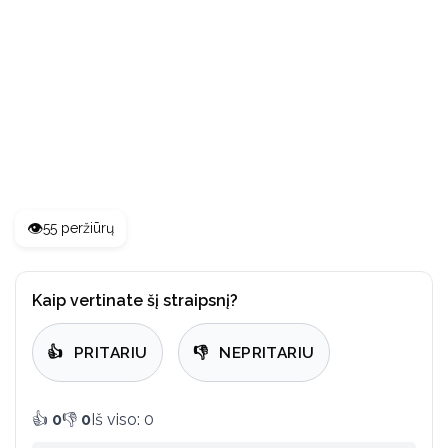
👁️
55 peržiūrų
Kaip vertinate šį straipsnį?
👍
PRITARIU
👎
NEPRITARIU
👍
0
👎
0
Iš viso: 0