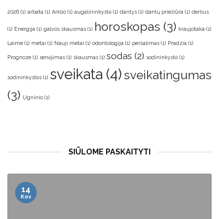
2026
(1)
arbata
(1)
Arklio
(1)
augalininkystė
(1)
dantys
(1)
dantų priežiūra
(1)
derlius
horoskopas
(3)
(1)
Energija
(1)
galvos skausmas
(1)
kraujotaka
(1)
Laime
(1)
metai
(1)
Nauji metai
(1)
odontologija
(1)
peršalimas
(1)
Pradzia
(1)
sodas
(2)
Prognoze
(1)
senėjimas
(1)
skausmas
(1)
sodininkystė
(1)
sveikata
(4)
sveikatingumas
sodininkystės
(1)
(3)
Ugninio
(1)
SIŪLOME PASKAITYTI
13
Bal