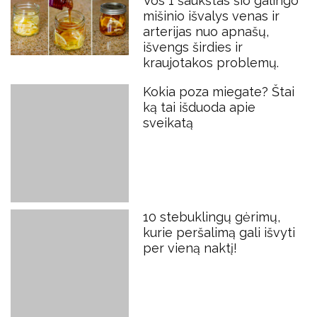
Vos 1 šaukštas šio galingo
mišinio išvalys venas ir
arterijas nuo apnašų,
išvengs širdies ir
kraujotakos problemų.
Kokia poza miegate? Štai
ką tai išduoda apie
sveikatą
10 stebuklingų gėrimų,
kurie peršalimą gali išvyti
per vieną naktį!