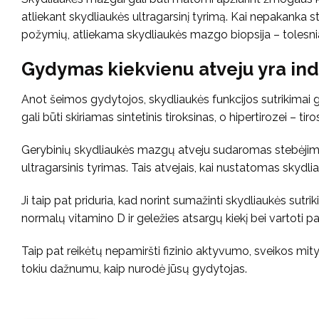
atliekant skydliaukės ultragarsinį tyrimą. Kai nepakanka
požymių, atliekama skydliaukės mazgo biopsija – tolesni
Gydymas kiekvienu atveju yra ind
Anot šeimos gydytojos, skydliaukės funkcijos sutrikimai g
gali būti skiriamas sintetinis tiroksinas, o hipertirozei – tir
Gerybinių skydliaukės mazgų atveju sudaromas stebėjimo p
ultragarsinis tyrimas. Tais atvejais, kai nustatomas skyd
Ji taip pat priduria, kad norint sumažinti skydliaukės sutrik
normalų vitamino D ir geležies atsargų kiekį bei vartoti 
Taip pat reikėtų nepamiršti fizinio aktyvumo, sveikos mityb
tokiu dažnumu, kaip nurodė jūsų gydytojas.