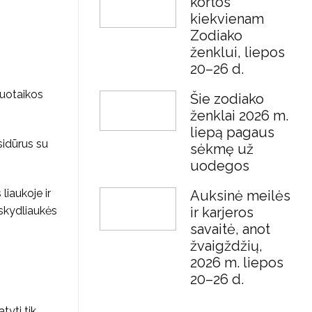
kortos
kiekvienam
Zodiako
ženklui, liepos
20–26 d.
nuotaikos
Šie zodiako
ženklai 2026 m.
liepą pagaus
sidūrus su
sėkmę už
uodegos
liaukoje ir
Auksinė meilės
š skydliaukės
ir karjeros
savaitė, anot
žvaigždžių,
2026 m. liepos
20–26 d.
tyti tik