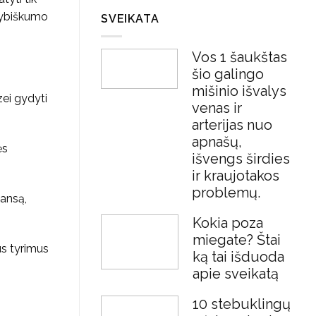
ktybiškumo
SVEIKATA
Vos 1 šaukštas
šio galingo
mišinio išvalys
zei gydyti
venas ir
arterijas nuo
apnašų,
ės
išvengs širdies
ir kraujotakos
problemų.
lansą,
Kokia poza
miegate? Štai
us tyrimus
ką tai išduoda
apie sveikatą
10 stebuklingų