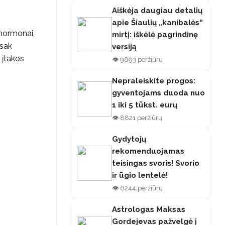
Aiškėja daugiau detalių
apie Šiaulių „kanibalės“
 hormonai,
mirtį: iškėlė pagrindinę
asak
versiją
 įtakos
👁️ 9893 peržiūrų
Nepraleiskite progos:
gyventojams duoda nuo
1 iki 5 tūkst. eurų
👁️ 8821 peržiūrų
Gydytojų
rekomenduojamas
teisingas svoris! Svorio
ir ūgio lentelė!
👁️ 6244 peržiūrų
Astrologas Maksas
Gordejevas pažvelgė į