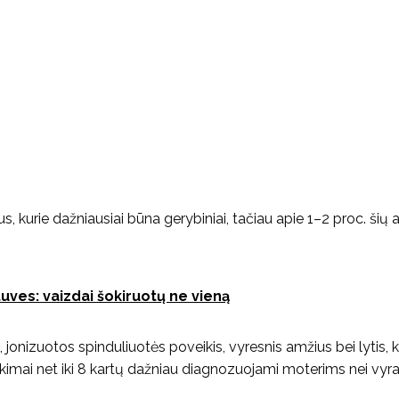
s, kurie dažniausiai būna gerybiniai, tačiau apie 1–2 proc. šių 
uves: vaizdai šokiruotų ne vieną
jonizuotos spinduliuotės poveikis, vyresnis amžius bei lytis, 
ikimai net iki 8 kartų dažniau diagnozuojami moterims nei vyra