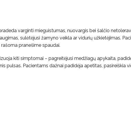
 pradeda varginti mieguistumas, nuovargis bei šalčio netolera
augimas, sulėtėjusi žarnyno veikla ar vidurių užkietėjimas. Paci
us, rašoma pranešime spaudai.
izuoja kiti simptomai – pagreitėjusi medžiagų apykaita, padid
nis pulsas. Pacientams dažnai padidėja apetitas, pasireiškia v