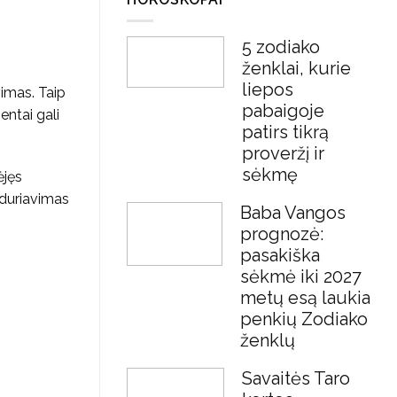
5 zodiako
ženklai, kurie
liepos
vimas. Taip
pabaigoje
entai gali
patirs tikrą
proveržį ir
sėkmę
ėjęs
iduriavimas
Baba Vangos
prognozė:
pasakiška
sėkmė iki 2027
metų esą laukia
penkių Zodiako
ženklų
Savaitės Taro