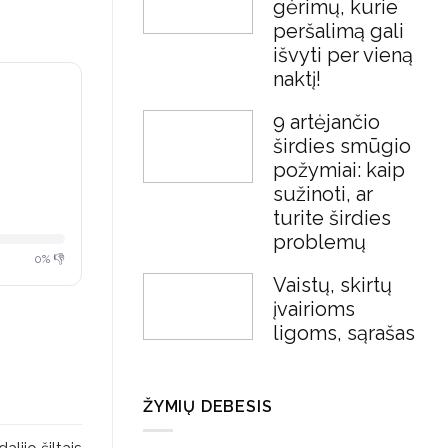
gėrimų, kurie
peršalimą gali
išvyti per vieną
naktį!
9 artėjančio
širdies smūgio
požymiai: kaip
sužinoti, ar
turite širdies
problemų
0% 👎
Vaistų, skirtų
įvairioms
ligoms, sąrašas
ŽYMIŲ DEBESIS