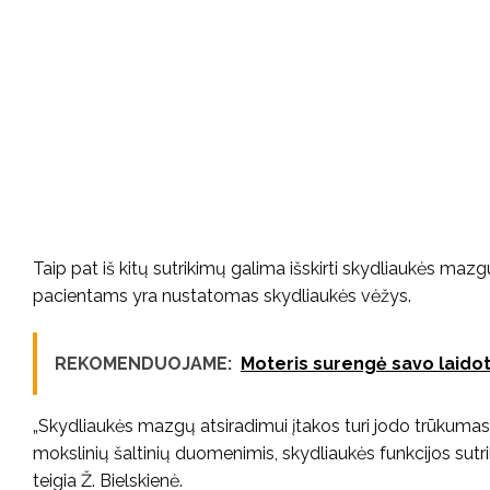
Taip pat iš kitų sutrikimų galima išskirti skydliaukės mazgu
pacientams yra nustatomas skydliaukės vėžys.
REKOMENDUOJAME:
Moteris surengė savo laidot
„Skydliaukės mazgų atsiradimui įtakos turi jodo trūkumas, 
mokslinių šaltinių duomenimis, skydliaukės funkcijos sutr
teigia Ž. Bielskienė.