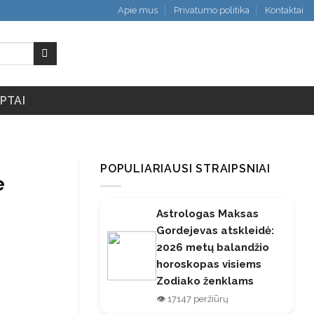
Apie mus
Privatumo politika
Kontaktai
PTAI
POPULIARIAUSI STRAIPSNIAI
e
Astrologas Maksas
Gordejevas atskleidė:
2026 metų balandžio
horoskopas visiems
Zodiako ženklams
👁️ 17147 peržiūrų