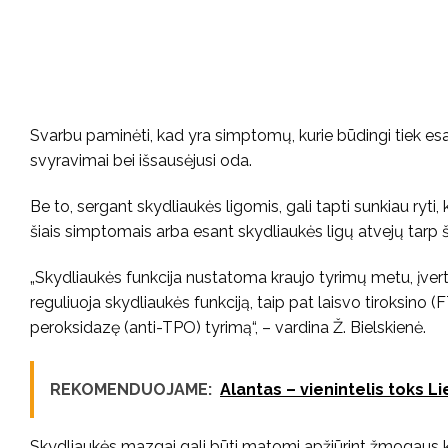
Svarbu paminėti, kad yra simptomų, kurie būdingi tiek esant
svyravimai bei išsausėjusi oda.
Be to, sergant skydliaukės ligomis, gali tapti sunkiau ryti
šiais simptomais arba esant skydliaukės ligų atvejų tarp še
„Skydliaukės funkcija nustatoma kraujo tyrimų metu, įvert
reguliuoja skydliaukės funkciją, taip pat laisvo tiroksino (FT
peroksidazę (anti-TPO) tyrimą“, – vardina Ž. Bielskienė.
REKOMENDUOJAME:
Alantas – vienintelis toks 
Skydliaukės mazgai gali būti matomi apžiūrint žmogaus kak