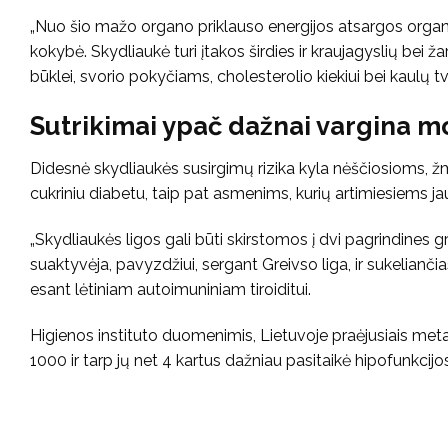
„Nuo šio mažo organo priklauso energijos atsargos organi
kokybė. Skydliaukė turi įtakos širdies ir kraujagyslių bei
būklei, svorio pokyčiams, cholesterolio kiekiui bei kaulų t
Sutrikimai ypač dažnai vargina m
Didesnė skydliaukės susirgimų rizika kyla nėščiosioms, 
cukriniu diabetu, taip pat asmenims, kurių artimiesiems ja
„Skydliaukės ligos gali būti skirstomos į dvi pagrindines g
suaktyvėja, pavyzdžiui, sergant Greivso liga, ir sukelianč
esant lėtiniam autoimuniniam tiroiditui.
Higienos instituto duomenimis, Lietuvoje praėjusiais met
1000 ir tarp jų net 4 kartus dažniau pasitaikė hipofunkcijo