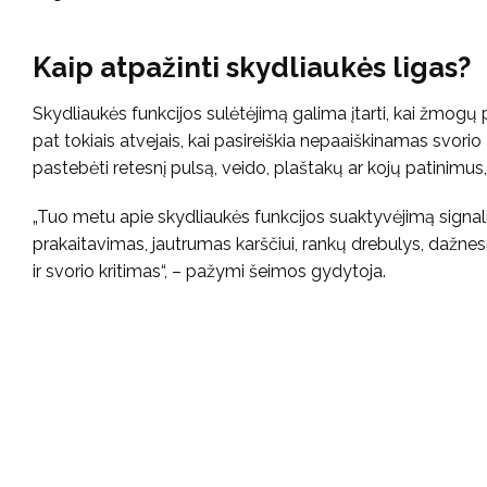
Kaip atpažinti skydliaukės ligas?
Skydliaukės funkcijos sulėtėjimą galima įtarti, kai žmogų
pat tokiais atvejais, kai pasireiškia nepaaiškinamas svorio 
pastebėti retesnį pulsą, veido, plaštakų ar kojų patinim
„Tuo metu apie skydliaukės funkcijos suaktyvėjimą signal
prakaitavimas, jautrumas karščiui, rankų drebulys, dažnes
ir svorio kritimas“, – pažymi šeimos gydytoja.