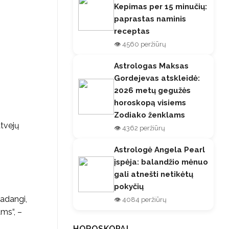
Kepimas per 15 minučių:
paprastas naminis
receptas
👁️ 4560 peržiūrų
Astrologas Maksas
Gordejevas atskleidė:
2026 metų gegužės
horoskopą visiems
Zodiako ženklams
atvejų
👁️ 4362 peržiūrų
Astrologė Angela Pearl
įspėja: balandžio mėnuo
gali atnešti netikėtų
pokyčių
kadangi,
👁️ 4084 peržiūrų
ms“, –
HOROSKOPAI