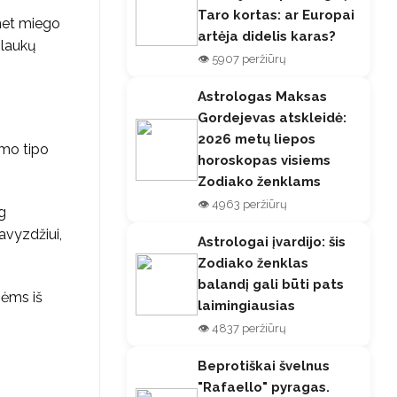
Taro kortas: ar Europai
 net miego
artėja didelis karas?
plaukų
👁️ 5907 peržiūrų
Astrologas Maksas
Gordejevas atskleidė:
2026 metų liepos
rmo tipo
horoskopas visiems
Zodiako ženklams
👁️ 4963 peržiūrų
g
avyzdžiui,
Astrologai įvardijo: šis
Zodiako ženklas
balandį gali būti pats
nėms iš
laimingiausias
👁️ 4837 peržiūrų
Beprotiškai švelnus
"Rafaello" pyragas.