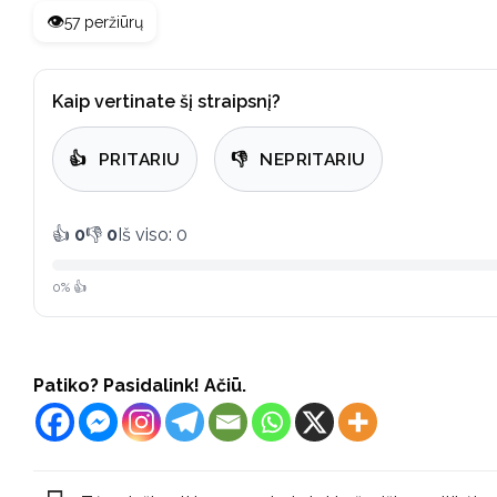
👁️
57 peržiūrų
Kaip vertinate šį straipsnį?
👍
PRITARIU
👎
NEPRITARIU
👍
0
👎
0
Iš viso: 0
0% 👍
Patiko? Pasidalink! Ačiū.