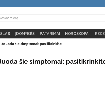
SLAS
ĮDOMYBĖS
PATARIMAI
HOROSKOPAI
RECE
 išduoda šie simptomai: pasitikrinkite
duoda šie simptomai: pasitikrinkit