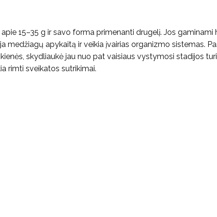
nti apie 15–35 g ir savo forma primenanti drugelį. Jos gaminami
liuoja medžiagų apykaitą ir veikia įvairias organizmo sistemas. P
skienės, skydliaukė jau nuo pat vaisiaus vystymosi stadijos turi
a rimti sveikatos sutrikimai.