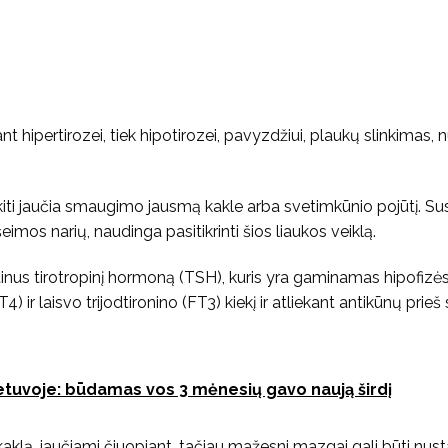
 hipertirozei, tiek hipotirozei, pavyzdžiui, plaukų slinkimas, 
, kiti jaučia smaugimo jausmą kakle arba svetimkūnio pojūtį. Su
imos narių, naudinga pasitikrinti šios liaukos veiklą.
inus tirotropinį hormoną (TSH), kuris yra gaminamas hipofizės 
4) ir laisvo trijodtironino (FT3) kiekį ir atliekant antikūnų prie
Lietuvoje: būdamas vos 3 mėnesių gavo naują širdį
lą, jaučiami čiuopiant, tačiau mažesni mazgai gali būti nusta