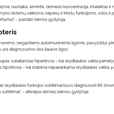
zme, nuotaika, atmintis, dėmesio koncentracija, intelektas ir
 žarnyno sistemų veikloms, kepenų ir inkstų funkcijoms, odos ir 
virtumui“, – pastebi šeimos gydytoja.
oteris
žmonėms, sergantiems autoimuninėmis ligomis, pavyzdžiui, pi
u yra diagnozuotos šios liaukos ligos.
rupes: sukeliančias hipertirozę – kai skydliaukės veikla pernely
ias hipotirozę – kai stebima nepakankama skydliaukės veikla, p
ais skydliaukės funkcijos sutrikimai buvo diagnozuoti 86 žmo
s sutrikimai“, – atkreipia dėmesį šeimos gydytoja.