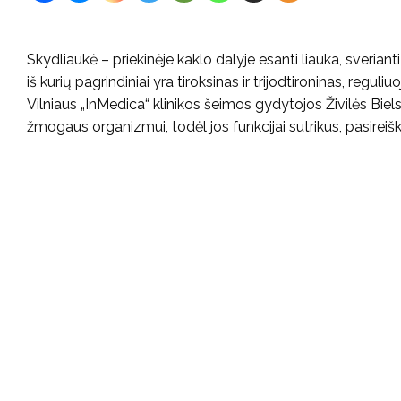
Skydliaukė – priekinėje kaklo dalyje esanti liauka, sveria
iš kurių pagrindiniai yra tiroksinas ir trijodtironinas, regu
Vilniaus „InMedica“ klinikos šeimos gydytojos Živilės Biel
žmogaus organizmui, todėl jos funkcijai sutrikus, pasireiški