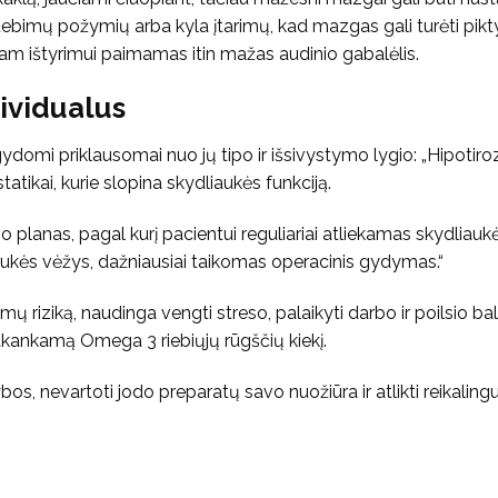
 stebimų požymių arba kyla įtarimų, kad mazgas gali turėti pi
am ištyrimui paimamas itin mažas audinio gabalėlis.
ividualus
ydomi priklausomai nuo jų tipo ir išsivystymo lygio: „Hipotiro
ostatikai, kurie slopina skydliaukės funkciją.
lanas, pagal kurį pacientui reguliariai atliekamas skydliauk
liaukės vėžys, dažniausiai taikomas operacinis gydymas.“
imų riziką, naudinga vengti streso, palaikyti darbo ir poilsio ba
pakankamą Omega 3 riebiųjų rūgščių kiekį.
os, nevartoti jodo preparatų savo nuožiūra ir atlikti reikaling