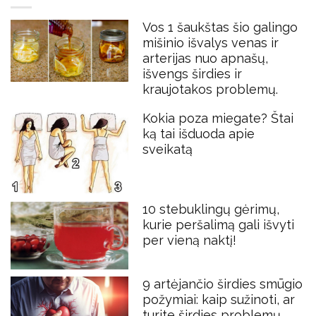
Vos 1 šaukštas šio galingo
mišinio išvalys venas ir
arterijas nuo apnašų,
išvengs širdies ir
kraujotakos problemų.
Kokia poza miegate? Štai
ką tai išduoda apie
sveikatą
10 stebuklingų gėrimų,
kurie peršalimą gali išvyti
per vieną naktį!
9 artėjančio širdies smūgio
požymiai: kaip sužinoti, ar
turite širdies problemų