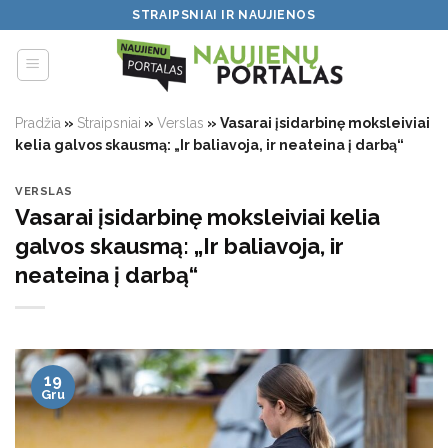
Skip
STRAIPSNIAI IR NAUJIENOS
to
content
Pradžia
»
Straipsniai
»
Verslas
»
Vasarai įsidarbinę moksleiviai
kelia galvos skausmą: „Ir baliavoja, ir neateina į darbą“
VERSLAS
Vasarai įsidarbinę moksleiviai kelia
galvos skausmą: „Ir baliavoja, ir
neateina į darbą“
19
Gru