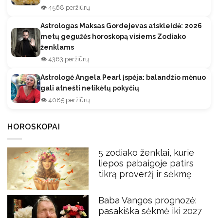
👁️ 4568 peržiūrų
Astrologas Maksas Gordejevas atskleidė: 2026
metų gegužės horoskopą visiems Zodiako
ženklams
👁️ 4363 peržiūrų
Astrologė Angela Pearl įspėja: balandžio mėnuo
gali atnešti netikėtų pokyčių
👁️ 4085 peržiūrų
HOROSKOPAI
5 zodiako ženklai, kurie
liepos pabaigoje patirs
tikrą proveržį ir sėkmę
Baba Vangos prognozė:
pasakiška sėkmė iki 2027