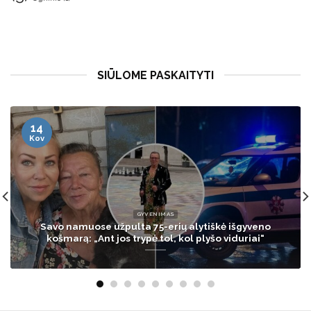
SIŪLOME PASKAITYTI
13
Bal
LIETUVA
o
Sinoptikai įspėja – į Lietuvą atslenka karščio ban
štai, kada ji bus