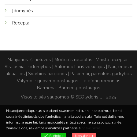
Įdomybės
Receptai
Naujienos iš Lietuvos
|
Močiutės receptas
|
Maisto receptai
|
Straipsniai ir idomybes
|
Automobiliai iš vokietijos
|
Naujienos ir
aktualijos
|
Svarbios naujienos
|
Patarimai, pamokos gudrybes
|
Valymo ir griovimo paslaugos
|
Telefonų remontas
|
Barmenai-Barmenų paslaugos
Visos teisės saugomos © SEOlyderis.lt - 2025
Naudojame slapukus siekdami suasmeninti turinį ir skelbimus, teikti
socialinės žiniasklaidos funkcijas ir analizuoti srautą.
Taip pat dalijamės
informacija apie tai, kaip naudojatės mūsų svetaine su savo socialinės
žiniasklaidos, reklamos ir analizės partneriais.
View more
Nesutinku
Sutinku