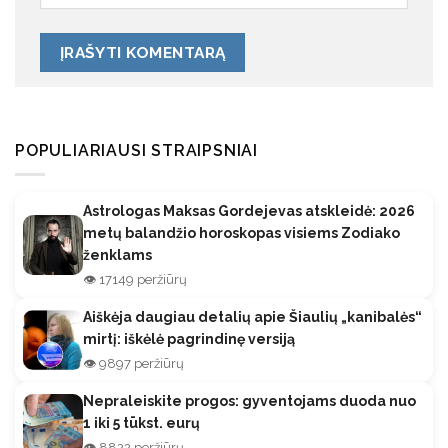
POPULIARIAUSI STRAIPSNIAI
Astrologas Maksas Gordejevas atskleidė: 2026
metų balandžio horoskopas visiems Zodiako
ženklams
👁️ 17149 peržiūrų
Aiškėja daugiau detalių apie Šiaulių „kanibalės“
mirtį: iškėlė pagrindinę versiją
👁️ 9897 peržiūrų
Nepraleiskite progos: gyventojams duoda nuo
1 iki 5 tūkst. eurų
👁️ 8822 peržiūrų