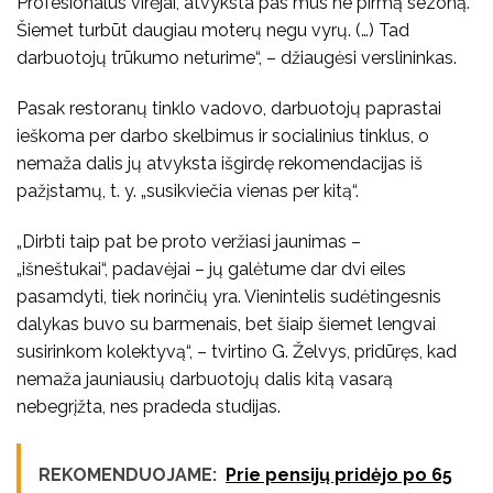
Profesionalūs virėjai, atvyksta pas mus ne pirmą sezoną.
Šiemet turbūt daugiau moterų negu vyrų. (…) Tad
darbuotojų trūkumo neturime“, – džiaugėsi verslininkas.
Pasak restoranų tinklo vadovo, darbuotojų paprastai
ieškoma per darbo skelbimus ir socialinius tinklus, o
nemaža dalis jų atvyksta išgirdę rekomendacijas iš
pažįstamų, t. y. „susikviečia vienas per kitą“.
„Dirbti taip pat be proto veržiasi jaunimas –
„išneštukai“, padavėjai – jų galėtume dar dvi eiles
pasamdyti, tiek norinčių yra. Vienintelis sudėtingesnis
dalykas buvo su barmenais, bet šiaip šiemet lengvai
susirinkom kolektyvą“, – tvirtino G. Želvys, pridūręs, kad
nemaža jauniausių darbuotojų dalis kitą vasarą
nebegrįžta, nes pradeda studijas.
REKOMENDUOJAME:
Prie pensijų pridėjo po 65