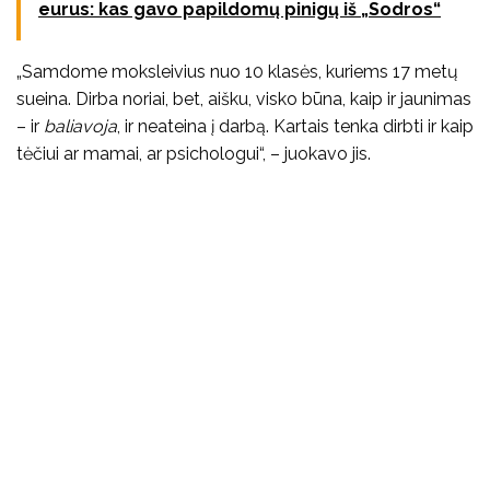
eurus: kas gavo papildomų pinigų iš „Sodros“
„Samdome moksleivius nuo 10 klasės, kuriems 17 metų
sueina. Dirba noriai, bet, aišku, visko būna, kaip ir jaunimas
– ir
baliavoja
, ir neateina į darbą. Kartais tenka dirbti ir kaip
tėčiui ar mamai, ar psichologui“, – juokavo jis.