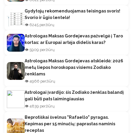
Gydytojų rekomenduojamas teisingas svoris!
Svorio ir ūgio lentelė!
👁️ 6245 peržiūrų
Astrologas Maksas Gordejevas pažvelgė į Taro
kortas: ar Europai artėja didelis karas?
👁️ 5909 peržiūrų
Astrologas Maksas Gordejevas atskleidė: 2026
metų liepos horoskopas visiems Zodiako
ženklams
👁️ 4966 peržiūrų
Astrologai įvardijo: šis Zodiako ženklas balandį
gali būti pats laimingiausias
👁️ 4839 peržiūrų
Beprotiškai švelnus "Rafaello" pyragas.
Kepimas per 15 minučių: paprastas naminis
receptas