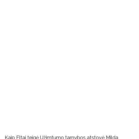
Kaip Eltai teigė Užimtumo tarnybos atstovė Milda