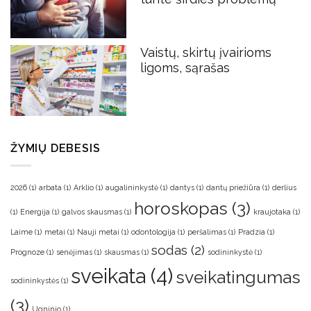
Vaistų, skirtų įvairioms
ligoms, sąrašas
ŽYMIŲ DEBESIS
2026
(1)
arbata
(1)
Arklio
(1)
augalininkystė
(1)
dantys
(1)
dantų priežiūra
(1)
derlius
horoskopas
(3)
(1)
Energija
(1)
galvos skausmas
(1)
kraujotaka
(1)
Laime
(1)
metai
(1)
Nauji metai
(1)
odontologija
(1)
peršalimas
(1)
Pradzia
(1)
sodas
(2)
Prognoze
(1)
senėjimas
(1)
skausmas
(1)
sodininkystė
(1)
sveikata
(4)
sveikatingumas
sodininkystės
(1)
(3)
Ugninio
(1)