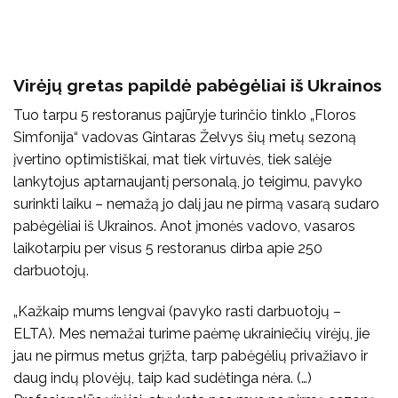
Virėjų gretas papildė pabėgėliai iš Ukrainos
Tuo tarpu 5 restoranus pajūryje turinčio tinklo „Floros
Simfonija“ vadovas Gintaras Želvys šių metų sezoną
įvertino optimistiškai, mat tiek virtuvės, tiek salėje
lankytojus aptarnaujantį personalą, jo teigimu, pavyko
surinkti laiku – nemažą jo dalį jau ne pirmą vasarą sudaro
pabėgėliai iš Ukrainos. Anot įmonės vadovo, vasaros
laikotarpiu per visus 5 restoranus dirba apie 250
darbuotojų.
„Kažkaip mums lengvai (pavyko rasti darbuotojų –
ELTA). Mes nemažai turime paėmę ukrainiečių virėjų, jie
jau ne pirmus metus grįžta, tarp pabėgėlių privažiavo ir
daug indų plovėjų, taip kad sudėtinga nėra. (…)