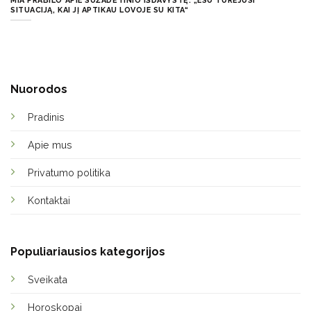
MIA PRABILO APIE SUŽADĖTINIO IŠDAVYSTĘ: „ESU TURĖJUSI
SITUACIJĄ, KAI JĮ APTIKAU LOVOJE SU KITA“
Nuorodos
Pradinis
Apie mus
Privatumo politika
Kontaktai
Populiariausios kategorijos
Sveikata
Horoskopai