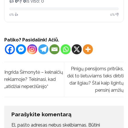
👍
0
👎
0
Iš viso: 0
0% 👍
0% 👎
Patiko? Pasidalink! Ačiū.
Pinigų pensijoms pritrūks,
Ingrida Šimonytė – kelnaičių
dėl to lietuviams teks dirbti
reklamoje? Teisinasi, kad
dar ilgiau? Štai kaip ilgintų
„atidžiai neperžiūrėjo“
pensinį amžių
Parašykite komentarą
El. pašto adresas nebus skelbiamas.
Būtini