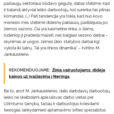
paslaugų sektoriaus būdavo gegužę, dabar stebime, kad
ir balandį aktyviai ieško darbuotojų, kol surenka tas pilnas
komandas. (…) Pati tendencija yra tokia, kad nuo kovo
mėnesio mes stebime didesnę paklausą, padidėjusią po
žiemos sezono. Čia yra kasmetinė rinka, o žiemą,
rudeniop ji pradeda mažėti, nes baigiasi sezono darbai –
skynimas ar uogos, žemės ūkio, statybos darbai irgi
vyksta iki šalnų. Tai yra rinkos dinamika“, – tvirtino M.
Jankauskienė.
REKOMENDUOJAME:
Žinia vairuotojams: didėja
kainos už įvažiavimą į Neringą
Be to, anot M. Jankauskienės, dalis darbdavių darbuotojų
ieško ne skelbdami apie laisvas darbo vietas per
Užimtumo tarnybą, tačiau ir darbuotojus kviesdami
tiesiogiai, lankydamiesi aptarnavimo srities specialistus