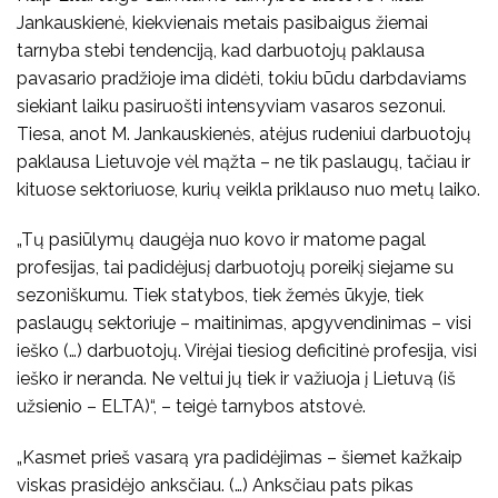
Jankauskienė, kiekvienais metais pasibaigus žiemai
tarnyba stebi tendenciją, kad darbuotojų paklausa
pavasario pradžioje ima didėti, tokiu būdu darbdaviams
siekiant laiku pasiruošti intensyviam vasaros sezonui.
Tiesa, anot M. Jankauskienės, atėjus rudeniui darbuotojų
paklausa Lietuvoje vėl mąžta – ne tik paslaugų, tačiau ir
kituose sektoriuose, kurių veikla priklauso nuo metų laiko.
„Tų pasiūlymų daugėja nuo kovo ir matome pagal
profesijas, tai padidėjusį darbuotojų poreikį siejame su
sezoniškumu. Tiek statybos, tiek žemės ūkyje, tiek
paslaugų sektoriuje – maitinimas, apgyvendinimas – visi
ieško (…) darbuotojų. Virėjai tiesiog deficitinė profesija, visi
ieško ir neranda. Ne veltui jų tiek ir važiuoja į Lietuvą (iš
užsienio – ELTA)“, – teigė tarnybos atstovė.
„Kasmet prieš vasarą yra padidėjimas – šiemet kažkaip
viskas prasidėjo anksčiau. (…) Anksčiau pats pikas