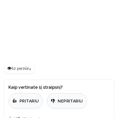
👁️
62 peržiūrų
Kaip vertinate šį straipsnį?
👍
PRITARIU
👎
NEPRITARIU