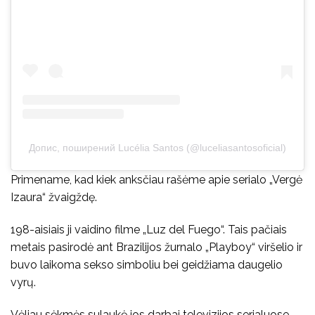
Допис, поширений Lucélia Santos (@luceliasantosoficial)
Primename, kad kiek anksčiau rašėme apie serialo „Vergė
Izaura“ žvaigždę.
198-aisiais ji vaidino filme „Luz del Fuego“. Tais pačiais
metais pasirodė ant Brazilijos žurnalo „Playboy“ viršelio ir
buvo laikoma sekso simboliu bei geidžiama daugelio
vyrų.
Vėliau sėkmės sulaukė jos darbai televizijos serialuose