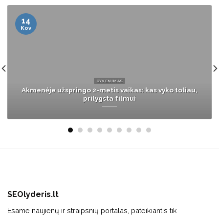
21
Gru
ŽMONĖS
Garsi Lietuvos žurnalistė pasibaisėjo, ką išvydo miesto
autobuse: drąsiai stojo ginti merginų
SEOlyderis.lt
Esame naujienų ir straipsnių portalas, pateikiantis tik