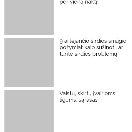
per vieną naktį!
9 artėjančio širdies smūgio
požymiai: kaip sužinoti, ar
turite širdies problemų
Vaistų, skirtų įvairioms
ligoms, sąrašas