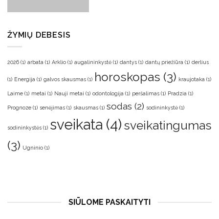
ŽYMIŲ DEBESIS
2026
(1)
arbata
(1)
Arklio
(1)
augalininkystė
(1)
dantys
(1)
dantų priežiūra
(1)
derlius
horoskopas
(3)
(1)
Energija
(1)
galvos skausmas
(1)
kraujotaka
(1)
Laime
(1)
metai
(1)
Nauji metai
(1)
odontologija
(1)
peršalimas
(1)
Pradzia
(1)
sodas
(2)
Prognoze
(1)
senėjimas
(1)
skausmas
(1)
sodininkystė
(1)
sveikata
(4)
sveikatingumas
sodininkystės
(1)
(3)
Ugninio
(1)
SIŪLOME PASKAITYTI