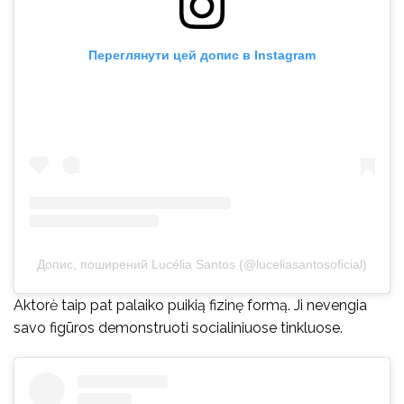
Переглянути цей допис в Instagram
Допис, поширений Lucélia Santos (@luceliasantosoficial)
Aktorė taip pat palaiko puikią fizinę formą. Ji nevengia
savo figūros demonstruoti socialiniuose tinkluose.