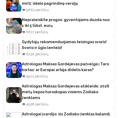
mirtį: iškėlė pagrindinę versiją
👁️ 9863 peržiūrų
Nepraleiskite progos: gyventojams duoda nuo
1 iki 5 tūkst. eurų
👁️ 8817 peržiūrų
Gydytojų rekomenduojamas teisingas svoris!
Svorio ir ūgio lentelė!
👁️ 6238 peržiūrų
Astrologas Maksas Gordejevas pažvelgė į Taro
kortas: ar Europai artėja didelis karas?
👁️ 5901 peržiūrų
Astrologas Maksas Gordejevas atskleidė: 2026
metų liepos horoskopas visiems Zodiako
ženklams
👁️ 4958 peržiūrų
Astrologai įvardijo: šis Zodiako ženklas balandį