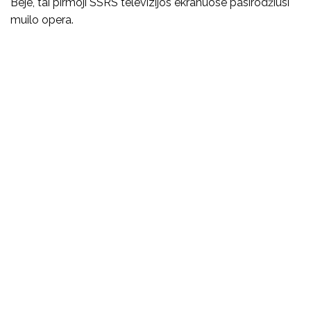
Beje, tai pirmoji SSRS televizijos ekranuose pasirodžiusi
muilo opera.