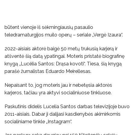
būtent vienoje iš sėkmingiausių pasaulio
teledramaturgijos muilo operų – seriale „Vergė Izaura“.
2022-aisiais aktorė baigė 50 metų trukusią karjerą ir
atšventė šią datą ypatingai. Moteris pristatė biografinę
knygą „Lucélia Santos: Drąsa kovoti“. Tiesa, šią knygą
parašė žurnalistas Eduardo Meirellesas.
Nepaisant to, jog moteris jau ir nebetęsia aktorės
karjeros, tačiau yra aktyvi socialiniuose tinkluose.
Paskutinis didelis Lucelia Santos darbas televizijoje buvo
2011-aisiais. Dabar ji dalijasi kasdienybės akimirkomis
socialiniame tinkle „Instagram“.