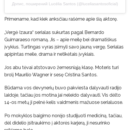
Допис, поширений Lucélia Santos (@luceliasantosoficial)
Primename, kad kiek anksčiau rašėme apie šią aktorę.
„Vergė Izaura“ serialas sukurtas pagal Bernardo
Guimaraeso romaną. Jis – apie meilę bei dramatiškus
įvykius. Turtingas vyras įsimyli savo jauną vergę. Serialas
apipintas meile, drama ir netikėtais įvykiais.
Jos abu tėvai atstovavo žemesniąją klasę. Moteris turi
brolį Maurílio Wagner ir sesę Cristina Santos.
Būdama vos devynerių buvo pakviesta dalyvauti radijo
laidoje, tačiau jos motina jai neleido dalyvauti. Vis dėlto
14-os metų ji pelnė kelis vaidmenis mažuose serialuose.
Po mokyklos baigimo norėjo studijuoti mediciną, tačiau,
dėl didelio įsitraukimo į aktorės karjerą, ji nesurinko