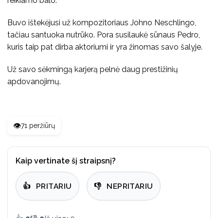
reikiamo balo.
Buvo ištekėjusi už kompozitoriaus Johno Neschlingo,
tačiau santuoka nutrūko. Pora susilaukė sūnaus Pedro,
kuris taip pat dirba aktoriumi ir yra žinomas savo šalyje.
Už savo sėkmingą karjerą pelnė daug prestižinių
apdovanojimų.
👁️
71 peržiūrų
Kaip vertinate šį straipsnį?
👍
PRITARIU
👎
NEPRITARIU