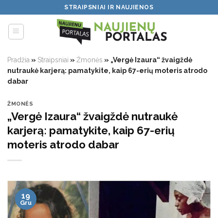
Skip
STRAIPSNIAI IR NAUJIENOS
to
content
Pradžia
»
Straipsniai
»
Žmonės
»
„Vergė Izaura“ žvaigždė
nutraukė karjerą: pamatykite, kaip 67-erių moteris atrodo
dabar
ŽMONĖS
„Vergė Izaura“ žvaigždė nutraukė
karjerą: pamatykite, kaip 67-erių
moteris atrodo dabar
19
Gru