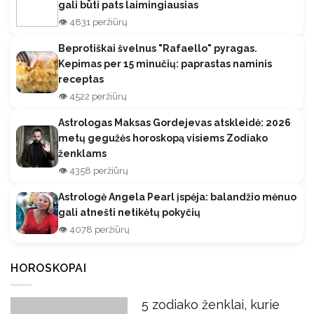
gali būti pats laimingiausias
👁️ 4831 peržiūrų
Beprotiškai švelnus "Rafaello" pyragas.
Kepimas per 15 minučių: paprastas naminis
receptas
👁️ 4522 peržiūrų
Astrologas Maksas Gordejevas atskleidė: 2026
metų gegužės horoskopą visiems Zodiako
ženklams
👁️ 4358 peržiūrų
Astrologė Angela Pearl įspėja: balandžio mėnuo
gali atnešti netikėtų pokyčių
👁️ 4078 peržiūrų
HOROSKOPAI
5 zodiako ženklai, kurie