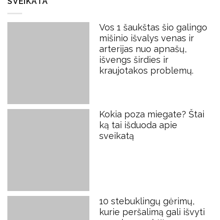
SVEIKATA
Vos 1 šaukštas šio galingo
mišinio išvalys venas ir
arterijas nuo apnašų,
išvengs širdies ir
kraujotakos problemų.
Kokia poza miegate? Štai
ką tai išduoda apie
sveikatą
10 stebuklingų gėrimų,
kurie peršalimą gali išvyti