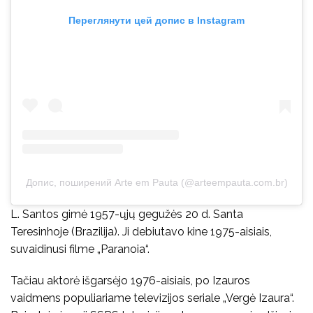
Переглянути цей допис в Instagram
Допис, поширений Arte em Pauta (@arteempauta.com.br)
L. Santos gimė 1957-ųjų gegužės 20 d. Santa
Teresinhoje (Brazilija). Ji debiutavo kine 1975-aisiais,
suvaidinusi filme „Paranoia“.
Tačiau aktorė išgarsėjo 1976-aisiais, po Izauros
vaidmens populiariame televizijos seriale „Vergė Izaura“.