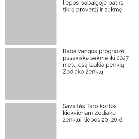
liepos pabaigoje patirs
tikrą proveržį ir sėkmę
Baba Vangos prognozė:
pasakiška sėkmė iki 2027
metų esą laukia penkių
Zodiako ženklų
Savaitės Taro kortos
kiekvienam Zodiako
ženklui, liepos 20–26 d.