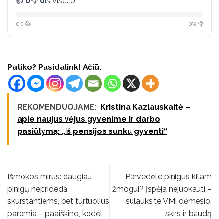
👍
0
👎
0
Iš viso: 0
0% 👍
0% 👎
Patiko? Pasidalink! Ačiū.
REKOMENDUOJAME:
Kristina Kazlauskaitė –
apie naujus vėjus gyvenime ir darbo
pasiūlymą: „Iš pensijos sunku gyventi“
Išmokos mirus: daugiau
Pervedėte pinigus kitam
pinigų neprideda
žmogui? Įspėja nejuokauti –
skurstantiems, bet turtuolius
sulauksite VMI dėmesio,
paremia – paaiškino, kodėl
skirs ir baudą