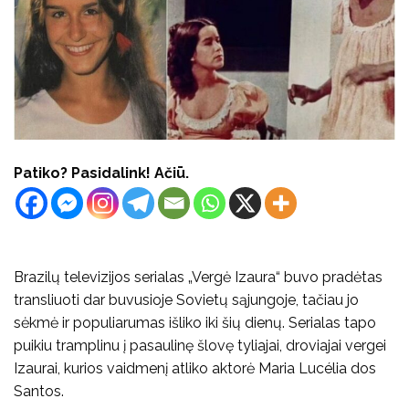
Patiko? Pasidalink! Ačiū.
Brazilų televizijos serialas „Vergė Izaura“ buvo pradėtas
transliuoti dar buvusioje Sovietų sąjungoje, tačiau jo
sėkmė ir populiarumas išliko iki šių dienų. Serialas tapo
puikiu tramplinu į pasaulinę šlovę tyliajai, droviajai vergei
Izaurai, kurios vaidmenį atliko aktorė Maria Lucélia dos
Santos.