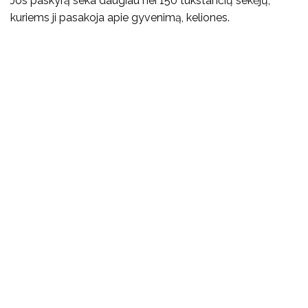
Jos paskyrą seka daugiau nei 150 tūkstančių sekėjų,
kuriems ji pasakoja apie gyvenimą, keliones.