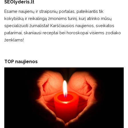
SEOlyderis.lt
Esame naujienų ir straipsnių portalas, pateikiantis tik
kokybišką ir reikalingą žmonėms turinį, kurį atrinko mūsų
specializuoti žurnalistai! Karščiausios naujienos, sveikatos
patarimai, skaniausi receptai bei horoskopai visiems zodiako
ženklams!
TOP naujienos