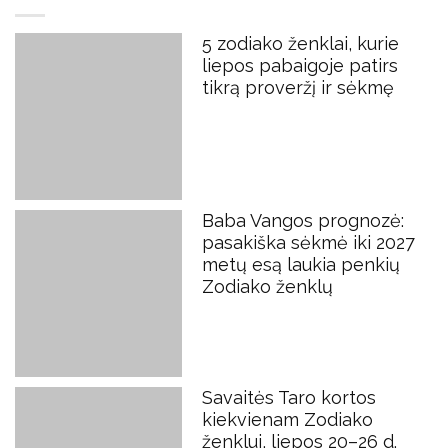
5 zodiako ženklai, kurie
liepos pabaigoje patirs
tikrą proveržį ir sėkmę
Baba Vangos prognozė:
pasakiška sėkmė iki 2027
metų esą laukia penkių
Zodiako ženklų
Savaitės Taro kortos
kiekvienam Zodiako
ženklui, liepos 20–26 d.