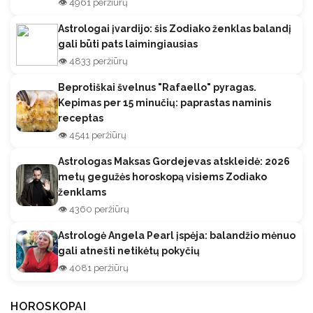
👁️ 4961 peržiūrų
Astrologai įvardijo: šis Zodiako ženklas balandį
gali būti pats laimingiausias
👁️ 4833 peržiūrų
Beprotiškai švelnus "Rafaello" pyragas.
Kepimas per 15 minučių: paprastas naminis
receptas
👁️ 4541 peržiūrų
Astrologas Maksas Gordejevas atskleidė: 2026
metų gegužės horoskopą visiems Zodiako
ženklams
👁️ 4360 peržiūrų
Astrologė Angela Pearl įspėja: balandžio mėnuo
gali atnešti netikėtų pokyčių
👁️ 4081 peržiūrų
HOROSKOPAI