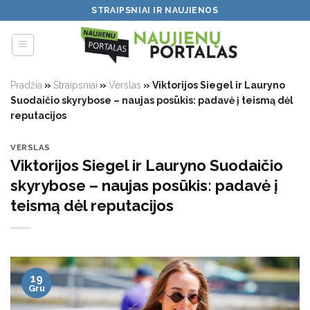
Skip
STRAIPSNIAI IR NAUJIENOS
to
content
Pradžia
»
Straipsniai
»
Verslas
»
Viktorijos Siegel ir Lauryno
Suodaičio skyrybose – naujas posūkis: padavė į teismą dėl
reputacijos
VERSLAS
Viktorijos Siegel ir Lauryno Suodaičio
skyrybose – naujas posūkis: padavė į
teismą dėl reputacijos
19
Gru