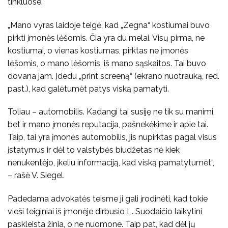
tinkluose.
„Mano vyras laidoje teigė, kad „Zegna“ kostiumai buvo
pirkti įmonės lėšomis. Čia yra du melai. Visų pirma, ne
kostiumai, o vienas kostiumas, pirktas ne įmonės
lėšomis, o mano lėšomis, iš mano sąskaitos. Tai buvo
dovana jam. Įdedu „print screeną“ (ekrano nuotrauką, red.
past.), kad galėtumėt patys viską pamatyti.
Toliau – automobilis. Kadangi tai susiję ne tik su manimi,
bet ir mano įmonės reputacija, pašnekėkime ir apie tai.
Taip, tai yra įmonės automobilis, jis nupirktas pagal visus
įstatymus ir dėl to valstybės biudžetas nė kiek
nenukentėjo, įkeliu informaciją, kad viską pamatytumėt“,
– rašė V. Siegel.
Padedama advokatės teisme ji gali įrodinėti, kad tokie
vieši teiginiai iš įmonėje dirbusio L. Suodaičio laikytini
paskleista žinia, o ne nuomone. Taip pat, kad dėl jų