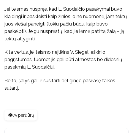
Jei teismas nuspręs, kad L. Suodaičio pasakymai buvo
klaidingi ir paskleisti kaip žinios, o ne nuomonė, jam tektų
juos viešai paneigti (tokiu pačiu būdu, kaip buvo
paskelbti). Jeigu nuspręstų, kad jie lėmė patirtą žalą – ją
tektų atlyginti.
Kita vertus, jei teismo neįtikins V. Siegel ieškinio
pagrįstumas, tuomet jis gali būti atmestas be didesnių
pasekmių L. Suodaičiui.
Be to, šalys gali ir susitarti dėl ginčo pasirašę taikos
sutartį.
👁️
75 peržiūrų