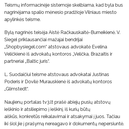
Teismų informacinėje sistemoje skelbiama, kad byla bus
nagrinėjama spalio mėnesio pradžioje Vilniaus miesto
apylinkės teisme.
Bylą nagrinės teisėja Aistė Račkauskaitė-Burneikienė. V.
Siegel priklausančiai mažajai bendrijai
„Shopbysiegel.com“ atstovaus advokatė Evelina
Veličkienė iš advokatų kontoros „Velička, Brazaitis ir
partneriai „Baltic juris“.
L. Suodaičiui teisme atstovaus advokatai Justinas
Poderis ir Dovilė Murauskienė iš advokatų kontoros
„Glimstedt“.
Naujienų portalas tv3.lt prašė abiejų pusių atstovų
ieškinio ir atsiliepimo į ieškinį, iš kurių būtų
aiškūs, konkretūs reikalavimai ir atsakymai į juos. Tačiau
iki šiol jie į prašymą nereagavo ir dokumentų nepersiuntė.