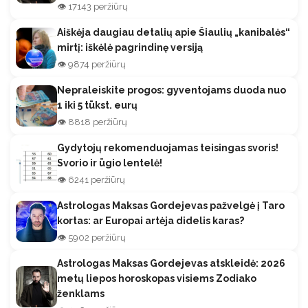
👁️ 17143 peržiūrų
Aiškėja daugiau detalių apie Šiaulių „kanibalės“
mirtį: iškėlė pagrindinę versiją
👁️ 9874 peržiūrų
Nepraleiskite progos: gyventojams duoda nuo
1 iki 5 tūkst. eurų
👁️ 8818 peržiūrų
Gydytojų rekomenduojamas teisingas svoris!
Svorio ir ūgio lentelė!
👁️ 6241 peržiūrų
Astrologas Maksas Gordejevas pažvelgė į Taro
kortas: ar Europai artėja didelis karas?
👁️ 5902 peržiūrų
Astrologas Maksas Gordejevas atskleidė: 2026
metų liepos horoskopas visiems Zodiako
ženklams