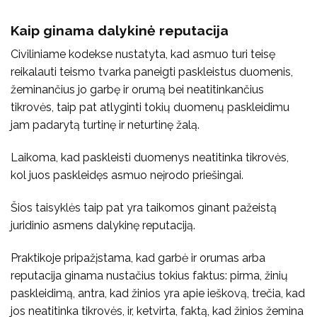
Kaip ginama dalykinė reputacija
Civiliniame kodekse nustatyta, kad asmuo turi teisę
reikalauti teismo tvarka paneigti paskleistus duomenis,
žeminančius jo garbę ir orumą bei neatitinkančius
tikrovės, taip pat atlyginti tokių duomenų paskleidimu
jam padarytą turtinę ir neturtinę žalą.
Laikoma, kad paskleisti duomenys neatitinka tikrovės,
kol juos paskleidęs asmuo neįrodo priešingai.
Šios taisyklės taip pat yra taikomos ginant pažeistą
juridinio asmens dalykinę reputaciją.
Praktikoje pripažįstama, kad garbė ir orumas arba
reputacija ginama nustačius tokius faktus: pirma, žinių
paskleidimą, antra, kad žinios yra apie ieškovą, trečia, kad
jos neatitinka tikrovės, ir, ketvirta, faktą, kad žinios žemina