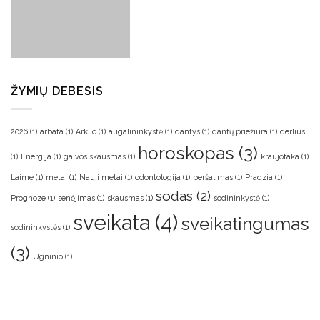
ŽYMIŲ DEBESIS
2026
(1)
arbata
(1)
Arklio
(1)
augalininkystė
(1)
dantys
(1)
dantų priežiūra
(1)
derlius
horoskopas
(3)
(1)
Energija
(1)
galvos skausmas
(1)
kraujotaka
(1)
Laime
(1)
metai
(1)
Nauji metai
(1)
odontologija
(1)
peršalimas
(1)
Pradzia
(1)
sodas
(2)
Prognoze
(1)
senėjimas
(1)
skausmas
(1)
sodininkystė
(1)
sveikata
(4)
sveikatingumas
sodininkystės
(1)
(3)
Ugninio
(1)