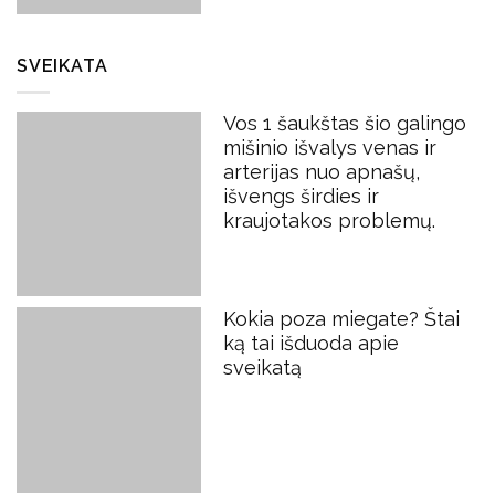
SVEIKATA
Vos 1 šaukštas šio galingo
mišinio išvalys venas ir
arterijas nuo apnašų,
išvengs širdies ir
kraujotakos problemų.
Kokia poza miegate? Štai
ką tai išduoda apie
sveikatą