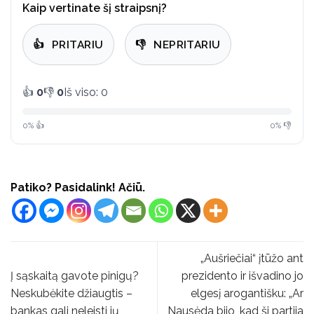
Kaip vertinate šį straipsnį?
👍
PRITARIU
👎
NEPRITARIU
👍
0
👎
0
Iš viso: 0
0% 👍
0% 👎
Patiko? Pasidalink! Ačiū.
„Aušriečiai“ įtūžo ant
Į sąskaitą gavote pinigų?
prezidento ir išvadino jo
Neskubėkite džiaugtis –
elgesį arogantišku: „Ar
bankas gali neleisti jų
Nausėda bijo, kad ši partija