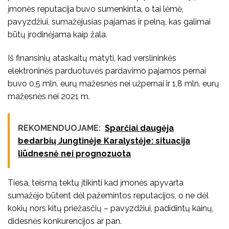
įmonės reputacija buvo sumenkinta, o tai lėmė,
pavyzdžiui, sumažėjusias pajamas ir pelną, kas galimai
būtų įrodinėjama kaip žala.
Iš finansinių ataskaitų matyti, kad verslininkės
elektroninės parduotuvės pardavimo pajamos pernai
buvo 0,5 mln. eurų mažesnės nei užpernai ir 1,8 mln. eurų
mažesnės nei 2021 m.
REKOMENDUOJAME:
Sparčiai daugėja
bedarbių Jungtinėje Karalystėje: situacija
liūdnesnė nei prognozuota
Tiesa, teismą tektų įtikinti kad įmonės apyvarta
sumažėjo būtent dėl pažemintos reputacijos, o ne dėl
kokių nors kitų priežasčių – pavyzdžiui, padidintų kainų,
didesnės konkurencijos ar pan.