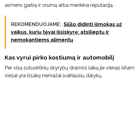
asmens garbę ir orumą arba menkina reputaciją.
REKOMENDUOJAME:
Siūlo didinti išmokas už
vaikus, kurių tėvai išsiskyrę: atsilieptų ir
nemokantiems alimentų
Kas vyrui pirko kostiumą ir automobilį
Per visą sutuoktinių skyrybų dramos laiką jie vienas kitam
viešai yra išsakę nemažai įvairiausių dalykų.