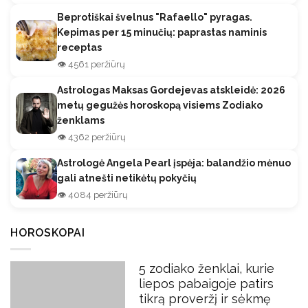
Beprotiškai švelnus "Rafaello" pyragas.
Kepimas per 15 minučių: paprastas naminis
receptas
👁️ 4561 peržiūrų
Astrologas Maksas Gordejevas atskleidė: 2026
metų gegužės horoskopą visiems Zodiako
ženklams
👁️ 4362 peržiūrų
Astrologė Angela Pearl įspėja: balandžio mėnuo
gali atnešti netikėtų pokyčių
👁️ 4084 peržiūrų
HOROSKOPAI
5 zodiako ženklai, kurie
liepos pabaigoje patirs
tikrą proveržį ir sėkmę