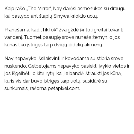
Kaip rašo „The Mirror“, Nay darėsi asmenukes su draugu,
kai paslydo ant šlapių Sinywa krioklio uolų.
Pranešama, kad „TikTok“ žvaigždė įkrito į greitai tekantį
vandenį. Tuomet paauglę srovė nunešė žemyn, o jos
kūnas liko įstrigęs tarp dviejų didelių akmenų.
Nay nepavyko išsilaisvinti ir kovodama su stipria srove
nuskendo. Gelbėtojams nepavyko pasiekti įvykio vietos ir
jos išgelbėti, o kitą rytą, kai jie bandė ištraukti jos kūną,
kuris vis dar buvo įstrigęs tarp uolų, susidūrė su
sunkumais, rašoma petapixel.com.