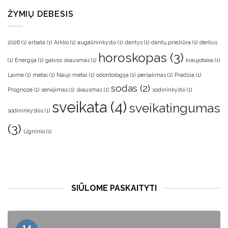
ŽYMIŲ DEBESIS
2026
(1)
arbata
(1)
Arklio
(1)
augalininkystė
(1)
dantys
(1)
dantų priežiūra
(1)
derlius
horoskopas
(3)
(1)
Energija
(1)
galvos skausmas
(1)
kraujotaka
(1)
Laime
(1)
metai
(1)
Nauji metai
(1)
odontologija
(1)
peršalimas
(1)
Pradzia
(1)
sodas
(2)
Prognoze
(1)
senėjimas
(1)
skausmas
(1)
sodininkystė
(1)
sveikata
(4)
sveikatingumas
sodininkystės
(1)
(3)
Ugninio
(1)
SIŪLOME PASKAITYTI
14