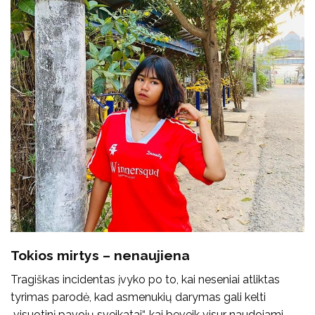
Tokios mirtys – nenaujiena
Tragiškas incidentas įvyko po to, kai neseniai atliktas
tyrimas parodė, kad asmenukių darymas gali kelti
„visuotinį pavojų sveikatai“, kai beveik visur naudojami