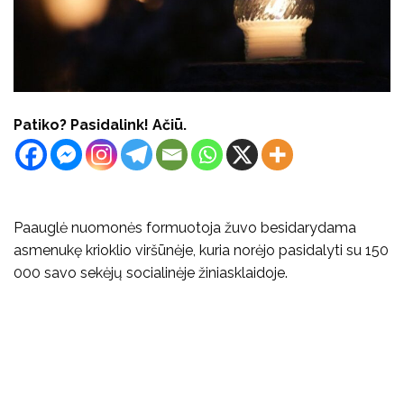
Patiko? Pasidalink! Ačiū.
Paauglė nuomonės formuotoja žuvo besidarydama
asmenukę krioklio viršūnėje, kuria norėjo pasidalyti su 150
000 savo sekėjų socialinėje žiniasklaidoje.