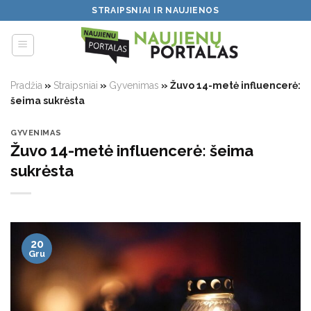
Skip
STRAIPSNIAI IR NAUJIENOS
to
content
Pradžia
»
Straipsniai
»
Gyvenimas
»
Žuvo 14-metė influencerė:
šeima sukrėsta
GYVENIMAS
Žuvo 14-metė influencerė: šeima
sukrėsta
20
Gru