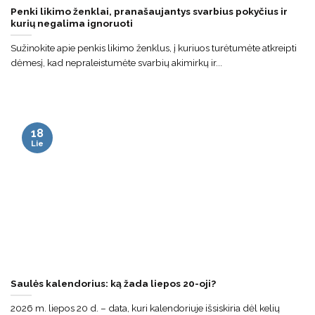
Penki likimo ženklai, pranašaujantys svarbius pokyčius ir
kurių negalima ignoruoti
Sužinokite apie penkis likimo ženklus, į kuriuos turėtumėte atkreipti
dėmesį, kad nepraleistumėte svarbių akimirkų ir...
18
Lie
Saulės kalendorius: ką žada liepos 20-oji?
2026 m. liepos 20 d. – data, kuri kalendoriuje išsiskiria dėl kelių