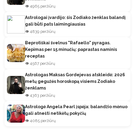
👁️ 4965 peržiūrų
Astrologai įvardijo: šis Zodiako ženklas balandį
gali būti pats laimingiausias
👁️ 4839 peržiūrų
Beprotiškai švelnus "Rafaello" pyragas.
Kepimas per 15 minučių: paprastas naminis
receptas
👁️ 4567 peržiūrų
Astrologas Maksas Gordejevas atskleidė: 2026
metų gegužės horoskopą visiems Zodiako
ženklams
👁️ 4363 peržiūrų
Astrologė Angela Pearl įspėja: balandžio mėnuo
gali atnešti netikėtų pokyčių
👁️ 4085 peržiūrų