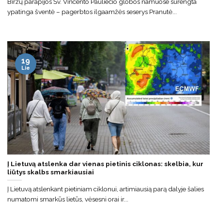
Biržų parapijos Šv. Vincento Pauliečio globos namuose surengta
ypatinga šventė – pagerbtos ilgaamžės seserys Pranutė...
19
Lie
Į Lietuvą atslenka dar vienas pietinis ciklonas: skelbia, kur
liūtys skalbs smarkiausiai
Į Lietuvą atslenkant pietiniam ciklonui, artimiausią parą dalyje šalies
numatomi smarkūs lietūs, vėsesni orai ir...