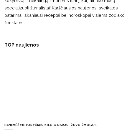
kokybišką ir reikalingą žmonėms turinį, kurį atrinko mūsų
specializuoti žurnalistai! Karščiausios naujienos, sveikatos
patarimai, skaniausi receptai bei horoskopai visiems zodiako
ženklams!
TOP naujienos
PANEVĖŽYJE PARYČIAIS KILO GAISRAS, ŽUVO ŽMOGUS