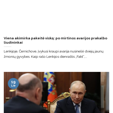
Viena akimirka pakeitė viską: po mirtinos avarijos prakalbo
liudininkai
Lenkijoje, Černichove, įvykusi kraupi avarija nusinešė dviejų jaunų
žmonių gyvybes. Kaip rašo Lenkijos dienraštis „Fakt“,...
19
Lie