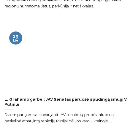
regionų numatoma lietus, perkūnija ir net škvalas....
19
Lie
L. Grahamo garbei: JAV Senatas paruošė įspūdingą smūgį V.
Putinui
Dviem partijoms atstovaujanti JAV senatorių grupė antradienį
paskelbė atnaujintą sankcijų Rusijai dėl jos karo Ukrainoje...