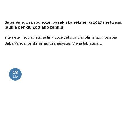
Baba Vangos prognozė: pasakiška sėkmė iki 2027 metų esą
laukia penkių Zodiako ženklų
Internete ir socialiniuose tinkluose vėl sparčiai plinta istorijos apie
Baba Vangai priskiriamas pranašystes. Viena labiausiai...
18
Lie