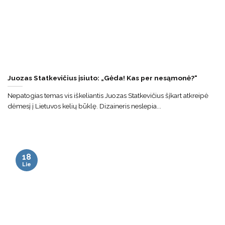
Juozas Statkevičius įsiuto: „Gėda! Kas per nesąmonė?“
Nepatogias temas vis iškeliantis Juozas Statkevičius šįkart atkreipė
dėmesį į Lietuvos kelių būklę. Dizaineris neslepia...
18
Lie