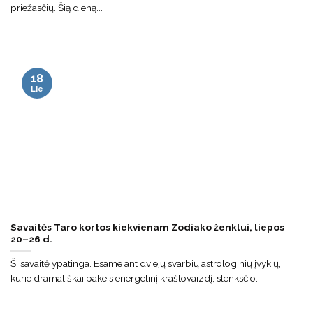
priežasčių. Šią dieną...
18
Lie
Savaitės Taro kortos kiekvienam Zodiako ženklui, liepos
20–26 d.
Ši savaitė ypatinga. Esame ant dviejų svarbių astrologinių įvykių,
kurie dramatiškai pakeis energetinį kraštovaizdį, slenksčio....