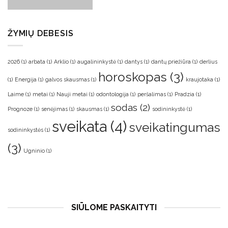
ŽYMIŲ DEBESIS
2026
(1)
arbata
(1)
Arklio
(1)
augalininkystė
(1)
dantys
(1)
dantų priežiūra
(1)
derlius
horoskopas
(3)
(1)
Energija
(1)
galvos skausmas
(1)
kraujotaka
(1)
Laime
(1)
metai
(1)
Nauji metai
(1)
odontologija
(1)
peršalimas
(1)
Pradzia
(1)
sodas
(2)
Prognoze
(1)
senėjimas
(1)
skausmas
(1)
sodininkystė
(1)
sveikata
(4)
sveikatingumas
sodininkystės
(1)
(3)
Ugninio
(1)
SIŪLOME PASKAITYTI