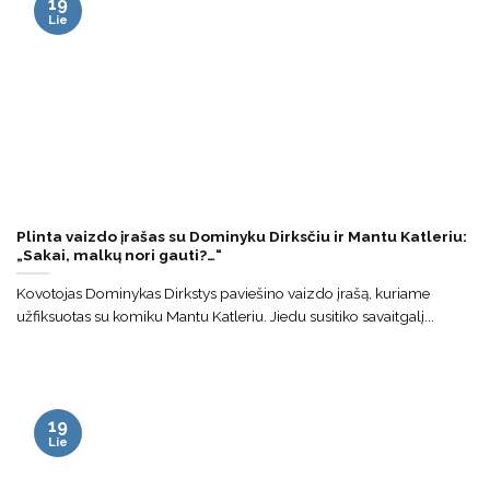
19
Lie
Plinta vaizdo įrašas su Dominyku Dirksčiu ir Mantu Katleriu:
„Sakai, malkų nori gauti?…“
Kovotojas Dominykas Dirkstys paviešino vaizdo įrašą, kuriame
užfiksuotas su komiku Mantu Katleriu. Jiedu susitiko savaitgalį...
19
Lie