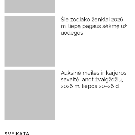
Šie zodiako ženklai 2026
m. liepą pagaus sėkmę už
uodegos
Auksinė meilės ir karjeros
savaitė, anot žvaigždžių,
2026 m. liepos 20–26 d.
SVEIKATA