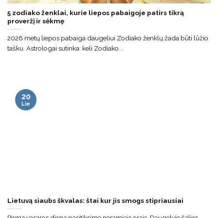
5 zodiako ženklai, kurie liepos pabaigoje patirs tikrą
proveržį ir sėkmę
2026 metų liepos pabaiga daugeliui Zodiako ženklų žada būti lūžio
tašku. Astrologai sutinka: keli Zodiako...
20
Lie
Lietuvą siaubs škvalas: štai kur jis smogs stipriausiai
Pirmą vasaros dieną pasitiksime neramiais orais. Daugelyje šalies