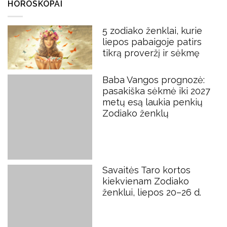
HOROSKOPAI
5 zodiako ženklai, kurie
liepos pabaigoje patirs
tikrą proveržį ir sėkmę
Baba Vangos prognozė:
pasakiška sėkmė iki 2027
metų esą laukia penkių
Zodiako ženklų
Savaitės Taro kortos
kiekvienam Zodiako
ženklui, liepos 20–26 d.