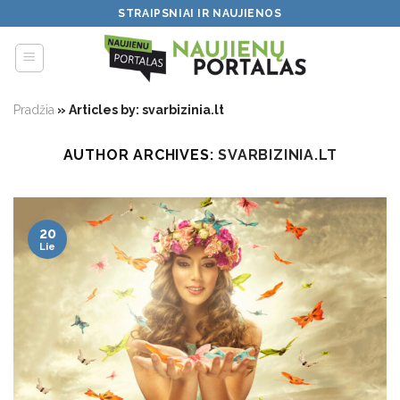
Skip
STRAIPSNIAI IR NAUJIENOS
to
content
Pradžia
»
Articles by: svarbizinia.lt
AUTHOR ARCHIVES:
SVARBIZINIA.LT
20
Lie