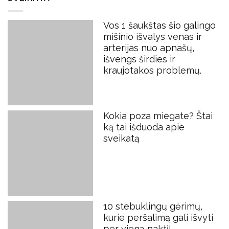
Vos 1 šaukštas šio galingo
mišinio išvalys venas ir
arterijas nuo apnašų,
išvengs širdies ir
kraujotakos problemų.
Kokia poza miegate? Štai
ką tai išduoda apie
sveikatą
10 stebuklingų gėrimų,
kurie peršalimą gali išvyti
per vieną naktį!