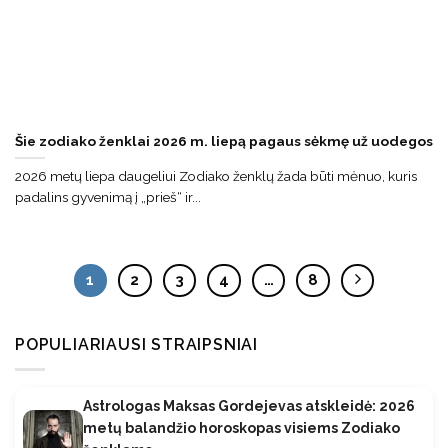
Šie zodiako ženklai 2026 m. liepą pagaus sėkmę už uodegos
2026 metų liepa daugeliui Zodiako ženklų žada būti mėnuo, kuris
padalins gyvenimą į „prieš“ ir...
1
2
3
4
…
8
POPULIARIAUSI STRAIPSNIAI
Astrologas Maksas Gordejevas atskleidė: 2026
metų balandžio horoskopas visiems Zodiako