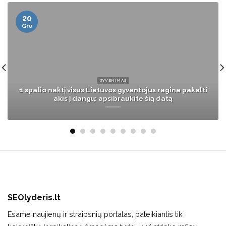
08
Lap
HOROSKOPAI
2026-ieji bus lūžio taškas: šie 4 Zodiako ženklai
pagaliau patirs savo šlovės ir laimės akimirką.
SEOlyderis.lt
Esame naujienų ir straipsnių portalas, pateikiantis tik