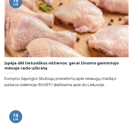
Lie
Įspėja dėl lietuviškos vištienos: gerai žinomo gamintojo
mėsoje rado užkratą
Europos Sąjungos Skubiųjų pranešimų apie nesaugų maistą ir
pašarus sistemoje (RASFF) skelbiama apie du Lietuvoje...
19
Lie