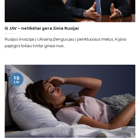
Iš JAV – netikėtai gera žinia Rusijai
Rusijos invazijai į Ukrainą įžengus jau į penktuosius metus, Kyjivo
pajėgos toliau tvirtai ginasi nuo...
19
Lie