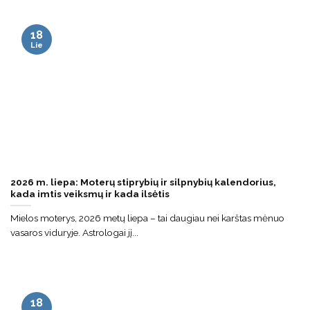
18
Lie
2026 m. liepa: Moterų stiprybių ir silpnybių kalendorius,
kada imtis veiksmų ir kada ilsėtis
Mielos moterys, 2026 metų liepa – tai daugiau nei karštas mėnuo
vasaros viduryje. Astrologai jį...
18