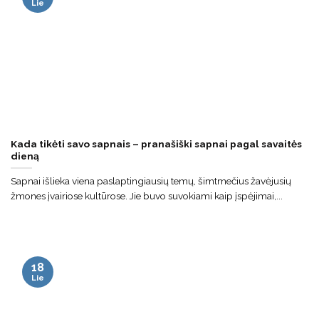
Lie
Kada tikėti savo sapnais – pranašiški sapnai pagal savaitės
dieną
Sapnai išlieka viena paslaptingiausių temų, šimtmečius žavėjusių
žmones įvairiose kultūrose. Jie buvo suvokiami kaip įspėjimai,...
18
Lie