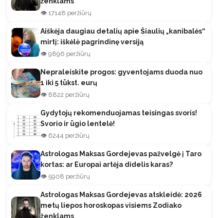
ženklams
👁️ 17148 peržiūrų
Aiškėja daugiau detalių apie Šiaulių „kanibalės“
mirtį: iškėlė pagrindinę versiją
👁️ 9896 peržiūrų
Nepraleiskite progos: gyventojams duoda nuo
1 iki 5 tūkst. eurų
👁️ 8822 peržiūrų
Gydytojų rekomenduojamas teisingas svoris!
Svorio ir ūgio lentelė!
👁️ 6244 peržiūrų
Astrologas Maksas Gordejevas pažvelgė į Taro
kortas: ar Europai artėja didelis karas?
👁️ 5908 peržiūrų
Astrologas Maksas Gordejevas atskleidė: 2026
metų liepos horoskopas visiems Zodiako
ženklams