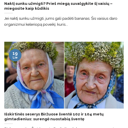
Naktį sunku užmigti? Prieš miegą suvalgykite šį vaisių –
miegosite kaip kūdikis
Jei naktį sunku užmigti, jums gali padėti bananas. Šis vaisius daro
organizmui keleriopą poveikį, kuris...
19
Lie
Išskirtinės seserys Biržuose šventė 102 ir 104 metų
gimtadienius: surengė nuostabią šventę