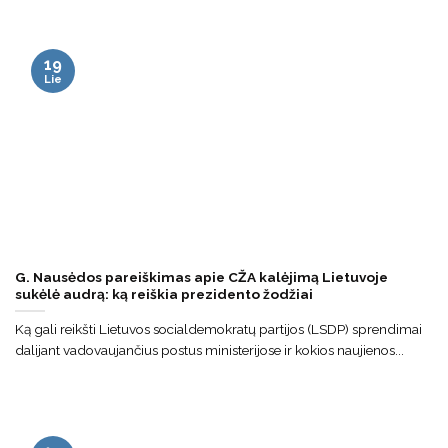
19
Lie
G. Nausėdos pareiškimas apie CŽA kalėjimą Lietuvoje
sukėlė audrą: ką reiškia prezidento žodžiai
Ką gali reikšti Lietuvos socialdemokratų partijos (LSDP) sprendimai
dalijant vadovaujančius postus ministerijose ir kokios naujienos...