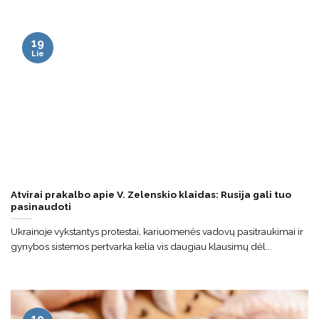
19
Lie
Atvirai prakalbo apie V. Zelenskio klaidas: Rusija gali tuo
pasinaudoti
Ukrainoje vykstantys protestai, kariuomenės vadovų pasitraukimai ir
gynybos sistemos pertvarka kelia vis daugiau klausimų dėl...
19